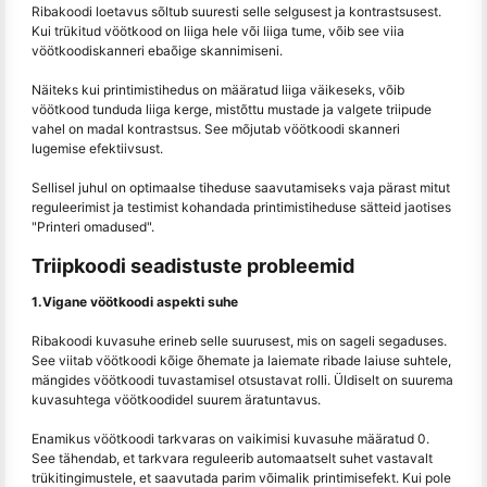
Ribakoodi loetavus sõltub suuresti selle selgusest ja kontrastsusest.
Kui trükitud vöötkood on liiga hele või liiga tume, võib see viia
vöötkoodiskanneri ebaõige skannimiseni.
Näiteks kui printimistihedus on määratud liiga väikeseks, võib
vöötkood tunduda liiga kerge, mistõttu mustade ja valgete triipude
vahel on madal kontrastsus. See mõjutab vöötkoodi skanneri
lugemise efektiivsust.
Sellisel juhul on optimaalse tiheduse saavutamiseks vaja pärast mitut
reguleerimist ja testimist kohandada printimistiheduse sätteid jaotises
"Printeri omadused".
Triipkoodi seadistuste probleemid
1.Vigane vöötkoodi aspekti suhe
Ribakoodi kuvasuhe erineb selle suurusest, mis on sageli segaduses.
See viitab vöötkoodi kõige õhemate ja laiemate ribade laiuse suhtele,
mängides vöötkoodi tuvastamisel otsustavat rolli. Üldiselt on suurema
kuvasuhtega vöötkoodidel suurem äratuntavus.
Enamikus vöötkoodi tarkvaras on vaikimisi kuvasuhe määratud 0.
See tähendab, et tarkvara reguleerib automaatselt suhet vastavalt
trükitingimustele, et saavutada parim võimalik printimisefekt. Kui pole