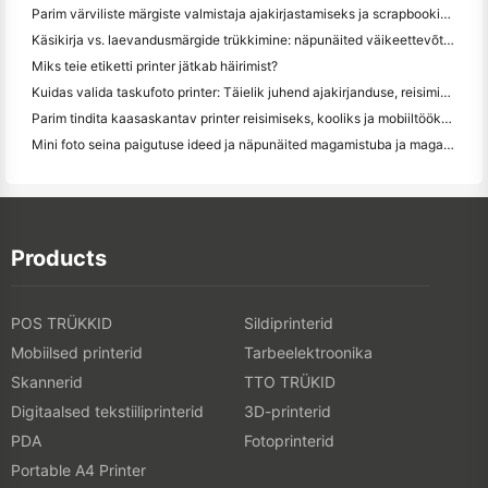
Parim värviliste märgiste valmistaja ajakirjastamiseks ja scrapbooking'iks: lisage iga leheküljele rohkem värvi
Käsikirja vs. laevandusmärgide trükkimine: näpunäited väikeettevõtetele 2026. aastal
Miks teie etiketti printer jätkab häirimist?
Kuidas valida taskufoto printer: Täielik juhend ajakirjanduse, reisimise ja iPhone'i kasutajatele
Parim tindita kaasaskantav printer reisimiseks, kooliks ja mobiiltööks: Hanin MT620 Pro ülevaade
Mini foto seina paigutuse ideed ja näpunäited magamistuba ja magamistuba kaunistamiseks
Products
POS TRÜKKID
Sildiprinterid
Mobiilsed printerid
Tarbeelektroonika
Skannerid
TTO TRÜKID
Digitaalsed tekstiiliprinterid
3D-printerid
PDA
Fotoprinterid
Portable A4 Printer