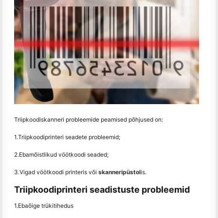
Triipkoodiskanneri probleemide peamised põhjused on:
1.Triipkoodiprinteri seadete probleemid;
2.Ebamõistlikud vöötkoodi seaded;
3.Vigad vöötkoodi printeris või
skanneripüstol
is.
Triipkoodiprinteri seadistuste probleemid
1.Ebaõige trükitihedus