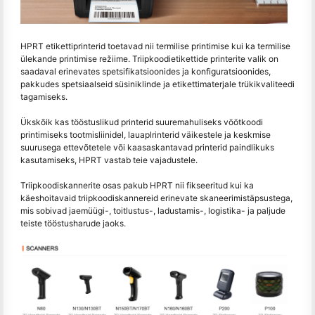
HPRT etikettiprinterid toetavad nii termilise printimise kui ka termilise
ülekande printimise režiime. Triipkoodietikettide printerite valik on
saadaval erinevates spetsifikatsioonides ja konfiguratsioonides,
pakkudes spetsiaalseid süsiniklinde ja etikettimaterjale trükikvaliteedi
tagamiseks.
Ükskõik kas tööstuslikud printerid suuremahuliseks vöötkoodi
printimiseks tootmisliinidel, lauaplrinterid väikestele ja keskmise
suurusega ettevõtetele või kaasaskantavad printerid paindlikuks
kasutamiseks, HPRT vastab teie vajadustele.
Triipkoodiskannerite osas pakub HPRT nii fikseeritud kui ka
käeshoitavaid triipkoodiskannereid erinevate skaneerimistäpsustega,
mis sobivad jaemüügi-, toitlustus-, ladustamis-, logistika- ja paljude
teiste tööstusharude jaoks.