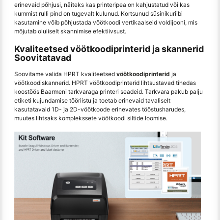
erinevaid põhjusi, näiteks kas printeripea on kahjustatud või kas
kummist rulli pind on tugevalt kulunud. Kortsunud süsinikuriibi
kasutamine võib põhjustada vöötkoodi vertikaalseid voldijooni, mis
mõjutab oluliselt skannimise efektiivsust.
Kvaliteetsed vöötkoodiprinterid ja skannerid
Soovitatavad
Soovitame valida HPRT kvaliteetsed
vöötkoodiprinterid
ja
vöötkoodiskannerid. HPRT vöötkoodiprinterid lihtsustavad tihedas
koostöös Baarmeni tarkvaraga printeri seadeid. Tarkvara pakub palju
etiketi kujundamise tööriistu ja toetab erinevaid tavaliselt
kasutatavaid 1D- ja 2D-vöötkoode erinevates tööstusharudes,
muutes lihtsaks komplekssete vöötkoodi siltide loomise.