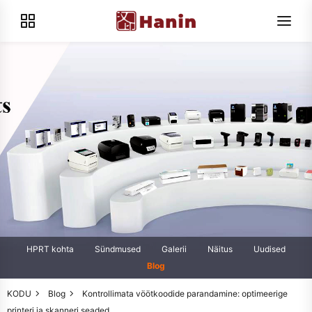
HPRT kohta
Sündmused
Galerii
Näitus
Uudised
Blog
KODU
Blog
Kontrollimata vöötkoodide parandamine: optimeerige
printeri ja skanneri seaded