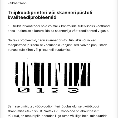
vaikne tsoon.
Triipkoodiprinteri või skanneripüstoli
kvaliteediprobleemid
Kui trükitud vöötkoodi pole võimalik kontrollida, tuleb lisaks vöötkoodi
enda kaalumisele kontrollida ka skanneri ja vöötkoodiprinteri vigasid.
Näiteks probleemid, nagu skanneripüstoli tühi aku või rikked
toitejuhtmed ja sisemise vooluahela kahjustused, võivad põhjustada
punase tule kiiret või piiksu heli puudumist.
Sarnaselt mõjutab vöötkoodiprinteri jõudlus oluliselt vöötkoodi
skannimise efektiivsust. Näiteks kui vöötkood on ebaühtlaselt
trükitud, on teatud piirkondades liiga tume või liiga hele, tuleb uurida