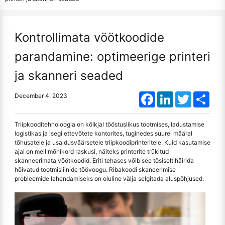
Kontrollimata vöötkoodide
parandamine: optimeerige printeri
ja skanneri seaded
Facebook
LinkedIn
Twitter
Shar
December 4, 2023
Triipkooditehnoloogia on kõikjal tööstuslikus tootmises, ladustamise
logistikas ja isegi ettevõtete kontorites, tuginedes suurel määral
tõhusatele ja usaldusväärsetele triipkoodiprinteritele. Kuid kasutamise
ajal on meil mõnikord raskusi, näiteks printerite trükitud
skanneerimata vöötkoodid. Eriti tehases võib see tõsiselt häirida
hõivatud tootmisliinide töövoogu. Ribakoodi skaneerimise
probleemide lahendamiseks on oluline välja selgitada aluspõhjused.