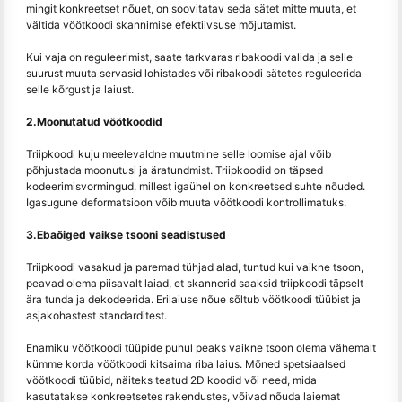
mingit konkreetset nõuet, on soovitatav seda sätet mitte muuta, et
vältida vöötkoodi skannimise efektiivsuse mõjutamist.
Kui vaja on reguleerimist, saate tarkvaras ribakoodi valida ja selle
suurust muuta servasid lohistades või ribakoodi sätetes reguleerida
selle kõrgust ja laiust.
2.Moonutatud vöötkoodid
Triipkoodi kuju meelevaldne muutmine selle loomise ajal võib
põhjustada moonutusi ja äratundmist. Triipkoodid on täpsed
kodeerimisvormingud, millest igaühel on konkreetsed suhte nõuded.
Igasugune deformatsioon võib muuta vöötkoodi kontrollimatuks.
3.Ebaõiged vaikse tsooni seadistused
Triipkoodi vasakud ja paremad tühjad alad, tuntud kui vaikne tsoon,
peavad olema piisavalt laiad, et skannerid saaksid triipkoodi täpselt
ära tunda ja dekodeerida. Erilaiuse nõue sõltub vöötkoodi tüübist ja
asjakohastest standarditest.
Enamiku vöötkoodi tüüpide puhul peaks vaikne tsoon olema vähemalt
kümme korda vöötkoodi kitsaima riba laius. Mõned spetsiaalsed
vöötkoodi tüübid, näiteks teatud 2D koodid või need, mida
kasutatakse konkreetsetes rakendustes, võivad nõuda laiemat