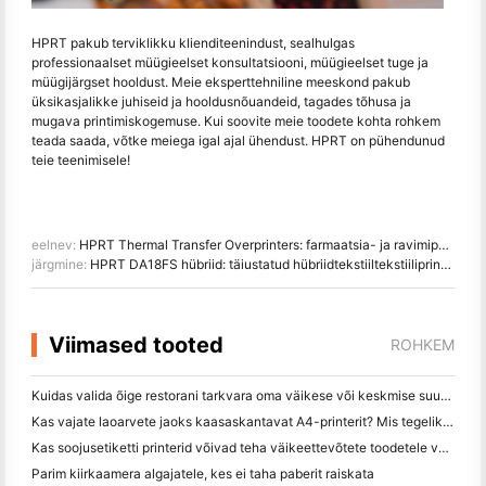
HPRT pakub terviklikku klienditeenindust, sealhulgas
professionaalset müügieelset konsultatsiooni, müügieelset tuge ja
müügijärgset hooldust. Meie eksperttehniline meeskond pakub
üksikasjalikke juhiseid ja hooldusnõuandeid, tagades tõhusa ja
mugava printimiskogemuse. Kui soovite meie toodete kohta rohkem
teada saada, võtke meiega igal ajal ühendust. HPRT on pühendunud
teie teenimisele!
eelnev:
HPRT Thermal Transfer Overprinters: farmaatsia- ja ravimipakendite kodeerimise parandamine
järgmine:
HPRT DA18FS hübriid: täiustatud hübriidtekstiiltekstiiliprinter koos sisseehitatud eeltöötluse, digitaalse printimise ja tasapinnalise sõelumisega
Viimased tooted
ROHKEM
Kuidas valida õige restorani tarkvara oma väikese või keskmise suurusega restorani jaoks
Kas vajate laoarvete jaoks kaasaskantavat A4-printerit? Mis tegelikult töötab
Kas soojusetiketti printerid võivad teha väikeettevõtete toodetele veekindel etikett?
Parim kiirkaamera algajatele, kes ei taha paberit raiskata