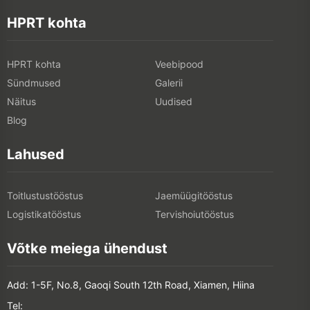
HPRT kohta
HPRT kohta
Veebipood
Sündmused
Galerii
Näitus
Uudised
Blog
Lahused
Toitlustustööstus
Jaemüügitööstus
Logistikatööstus
Tervishoiutööstus
Võtke meiega ühendust
Add: 1-5F, No.8, Gaoqi South 12th Road, Xiamen, Hiina
Tel: