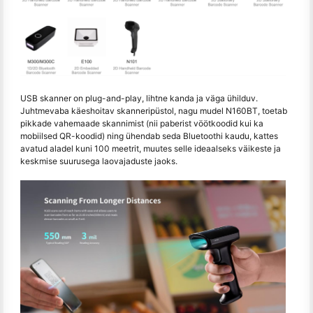
USB skanner on plug-and-play, lihtne kanda ja väga ühilduv.
Juhtmevaba käeshoitav skanneripüstol, nagu mudel N160BT, toetab
pikkade vahemaade skannimist (nii paberist vöötkoodid kui ka
mobiilsed QR-koodid) ning ühendab seda Bluetoothi kaudu, kattes
avatud aladel kuni 100 meetrit, muutes selle ideaalseks väikeste ja
keskmise suurusega laovajaduste jaoks.