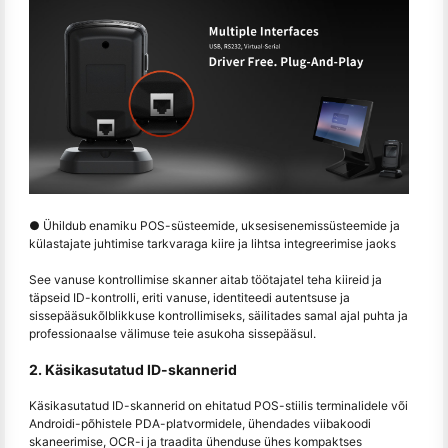
● Ühildub enamiku POS-süsteemide, uksesisenemissüsteemide ja
külastajate juhtimise tarkvaraga kiire ja lihtsa integreerimise jaoks
See vanuse kontrollimise skanner aitab töötajatel teha kiireid ja
täpseid ID-kontrolli, eriti vanuse, identiteedi autentsuse ja
sissepääsukõlblikkuse kontrollimiseks, säilitades samal ajal puhta ja
professionaalse välimuse teie asukoha sissepääsul.
2. Käsikasutatud ID-skannerid
Käsikasutatud ID-skannerid on ehitatud POS-stiilis terminalidele või
Androidi-põhistele PDA-platvormidele, ühendades viibakoodi
skaneerimise, OCR-i ja traadita ühenduse ühes kompaktses