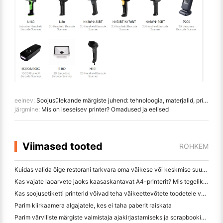
eelnev:
Soojusülekande märgiste juhend: tehnoloogia, materjalid, printerid ja otsene soojusvõrdlus
järgmine:
Mis on iseseisev printer? Omadused ja eelised
Viimased tooted
ROHKEM
Kuidas valida õige restorani tarkvara oma väikese või keskmise suurusega restorani jaoks
Kas vajate laoarvete jaoks kaasaskantavat A4-printerit? Mis tegelikult töötab
Kas soojusetiketti printerid võivad teha väikeettevõtete toodetele veekindel etikett?
Parim kiirkaamera algajatele, kes ei taha paberit raiskata
Parim värviliste märgiste valmistaja ajakirjastamiseks ja scrapbooking'iks: lisage iga leheküljele rohkem värvi