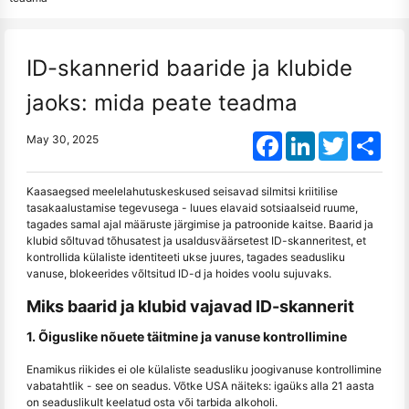
ID-skannerid baaride ja klubide
jaoks: mida peate teadma
Facebook
LinkedIn
Twitter
Shar
May 30, 2025
Kaasaegsed meelelahutuskeskused seisavad silmitsi kriitilise
tasakaalustamise tegevusega - luues elavaid sotsiaalseid ruume,
tagades samal ajal määruste järgimise ja patroonide kaitse. Baarid ja
klubid sõltuvad tõhusatest ja usaldusväärsetest ID-skanneritest, et
kontrollida külaliste identiteeti ukse juures, tagades seadusliku
vanuse, blokeerides võltsitud ID-d ja hoides voolu sujuvaks.
Miks baarid ja klubid vajavad ID-skannerit
1. Õiguslike nõuete täitmine ja vanuse kontrollimine
Enamikus riikides ei ole külaliste seadusliku joogivanuse kontrollimine
vabatahtlik - see on seadus. Võtke USA näiteks: igaüks alla 21 aasta
on seaduslikult keelatud osta või tarbida alkoholi.