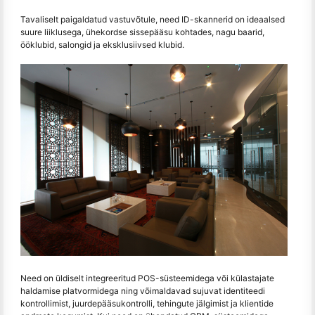
Tavaliselt paigaldatud vastuvõtule, need ID-skannerid on ideaalsed
suure liiklusega, ühekordse sissepääsu kohtades, nagu baarid,
ööklubid, salongid ja eksklusiivsed klubid.
Need on üldiselt integreeritud POS-süsteemidega või külastajate
haldamise platvormidega ning võimaldavad sujuvat identiteedi
kontrollimist, juurdepääsukontrolli, tehingute jälgimist ja klientide