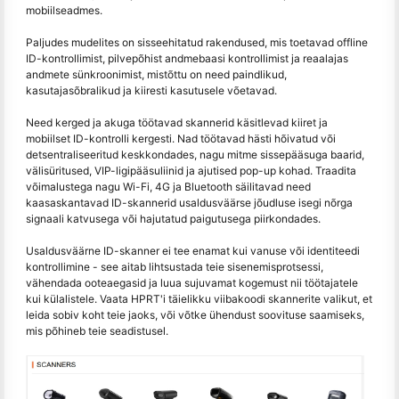
mobiilseadmes.
Paljudes mudelites on sisseehitatud rakendused, mis toetavad offline
ID-kontrollimist, pilvepõhist andmebaasi kontrollimist ja reaalajas
andmete sünkroonimist, mistõttu on need paindlikud,
kasutajasõbralikud ja kiiresti kasutusele võetavad.
Need kerged ja akuga töötavad skannerid käsitlevad kiiret ja
mobiilset ID-kontrolli kergesti. Nad töötavad hästi hõivatud või
detsentraliseeritud keskkondades, nagu mitme sissepääsuga baarid,
välisüritused, VIP-ligipääsuliinid ja ajutised pop-up kohad. Traadita
võimalustega nagu Wi-Fi, 4G ja Bluetooth säilitavad need
kaasaskantavad ID-skannerid usaldusväärse jõudluse isegi nõrga
signaali katvusega või hajutatud paigutusega piirkondades.
Usaldusväärne ID-skanner ei tee enamat kui vanuse või identiteedi
kontrollimine - see aitab lihtsustada teie sisenemisprotsessi,
vähendada ooteaegasid ja luua sujuvamat kogemust nii töötajatele
kui külalistele. Vaata HPRT'i täielikku viibakoodi skannerite valikut, et
leida sobiv koht teie jaoks, või võtke ühendust soovituse saamiseks,
mis põhineb teie seadistusel.