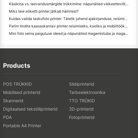
Käsikirja vs. laevandusmärgide trükkimine: näpunäited väikeettevõtetele 2026. aastal
Miks teie etiketti printer jätkab häirimist?
Kuidas valida taskufoto printer: Täielik juhend ajakirjanduse, reisimise ja iPhone'i kasutajatele
Parim tindita kaasaskantav printer reisimiseks, kooliks ja mobiiltööks: Hanin MT620 Pro ülevaade
Mini foto seina paigutuse ideed ja näpunäited magamistuba ja magamistuba kaunistamiseks
Products
POS TRÜKKID
Sildiprinterid
Mobiilsed printerid
Tarbeelektroonika
Skannerid
TTO TRÜKID
Digitaalsed tekstiiliprinterid
3D-printerid
PDA
Fotoprinterid
Portable A4 Printer