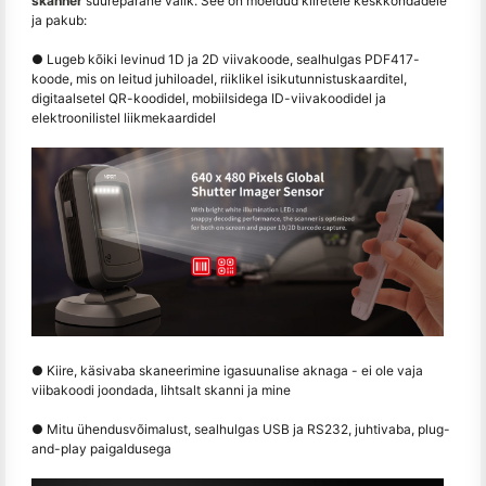
skanner
suurepärane valik. See on mõeldud kiiretele keskkondadele
ja pakub:
● Lugeb kõiki levinud 1D ja 2D viivakoode, sealhulgas PDF417-
koode, mis on leitud juhiloadel, riiklikel isikutunnistuskaarditel,
digitaalsetel QR-koodidel, mobiilsidega ID-viivakoodidel ja
elektroonilistel liikmekaardidel
● Kiire, käsivaba skaneerimine igasuunalise aknaga - ei ole vaja
viibakoodi joondada, lihtsalt skanni ja mine
● Mitu ühendusvõimalust, sealhulgas USB ja RS232, juhtivaba, plug-
and-play paigaldusega