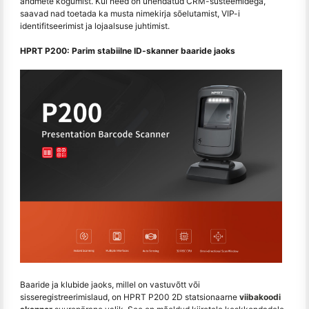
andmete kogumist. Kui need on ühendatud CRM-süsteemidega,
saavad nad toetada ka musta nimekirja sõelutamist, VIP-i
identifitseerimist ja lojaalsuse juhtimist.
HPRT P200: Parim stabiilne ID-skanner baaride jaoks
Baaride ja klubide jaoks, millel on vastuvõtt või
sisseregistreerimislaud, on HPRT P200 2D statsionaarne
viibakoodi