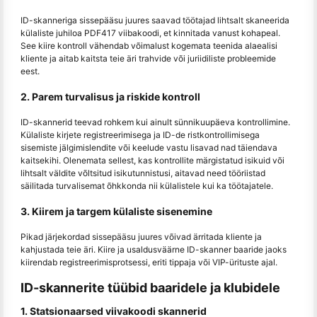
ID-skanneriga sissepääsu juures saavad töötajad lihtsalt skaneerida
külaliste juhiloa PDF417 viibakoodi, et kinnitada vanust kohapeal.
See kiire kontroll vähendab võimalust kogemata teenida alaealisi
kliente ja aitab kaitsta teie äri trahvide või juriidiliste probleemide
eest.
2. Parem turvalisus ja riskide kontroll
ID-skannerid teevad rohkem kui ainult sünnikuupäeva kontrollimine.
Külaliste kirjete registreerimisega ja ID-de ristkontrollimisega
sisemiste jälgimislendite või keelude vastu lisavad nad täiendava
kaitsekihi. Olenemata sellest, kas kontrollite märgistatud isikuid või
lihtsalt väldite võltsitud isikutunnistusi, aitavad need tööriistad
säilitada turvalisemat õhkkonda nii külalistele kui ka töötajatele.
3. Kiirem ja targem külaliste sisenemine
Pikad järjekordad sissepääsu juures võivad ärritada kliente ja
kahjustada teie äri. Kiire ja usaldusväärne ID-skanner baaride jaoks
kiirendab registreerimisprotsessi, eriti tippaja või VIP-ürituste ajal.
ID-skannerite tüübid baaridele ja klubidele
1. Statsionaarsed viivakoodi skannerid