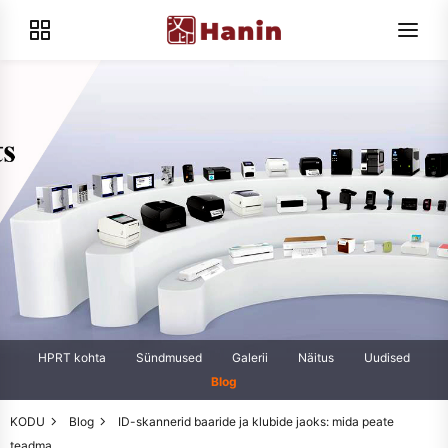
HPRT kohta
Sündmused
Galerii
Näitus
Uudised
Blog
KODU
Blog
ID-skannerid baaride ja klubide jaoks: mida peate
teadma