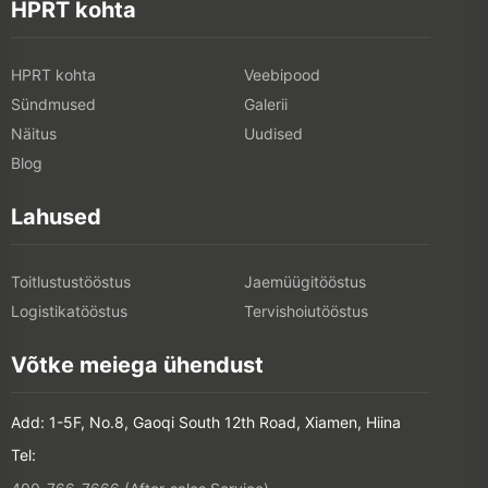
HPRT kohta
HPRT kohta
Veebipood
Sündmused
Galerii
Näitus
Uudised
Blog
Lahused
Toitlustustööstus
Jaemüügitööstus
Logistikatööstus
Tervishoiutööstus
Võtke meiega ühendust
Add: 1-5F, No.8, Gaoqi South 12th Road, Xiamen, Hiina
Tel: