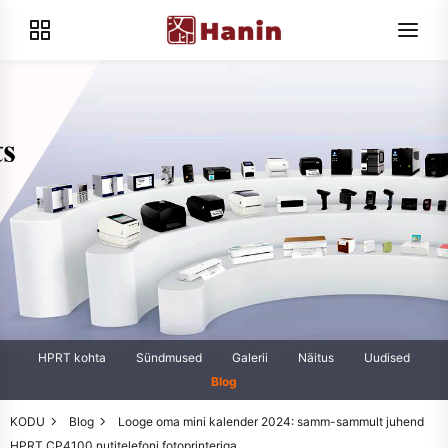
HPRT kohta
Sündmused
Galerii
Näitus
Uudised
Blog
KODU
Blog
Looge oma mini kalender 2024: samm-sammult juhend
HPRT CP4100 nutitelefoni fotoprinteriga