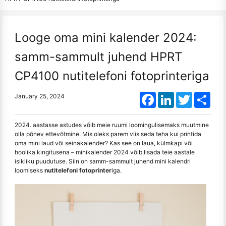
Looge oma mini kalender 2024:
samm-sammult juhend HPRT
CP4100 nutitelefoni fotoprinteriga
Facebook
LinkedIn
Twitter
Shar
January 25, 2024
2024. aastasse astudes võib meie ruumi loomingulisemaks muutmine
olla põnev ettevõtmine. Mis oleks parem viis seda teha kui printida
oma mini laud või seinakalender? Kas see on laua, külmkapi või
hoolika kingitusena – minikalender 2024 võib lisada teie aastale
isikliku puudutuse. Siin on samm-sammult juhend mini kalendri
loomiseks
nutitelefoni fotoprinter
iga.