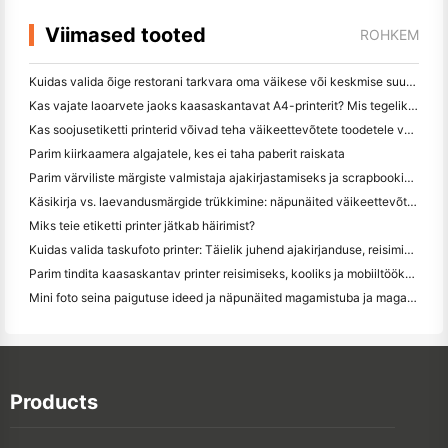
Viimased tooted
ROHKEM
Kuidas valida õige restorani tarkvara oma väikese või keskmise suurusega restorani jaoks
Kas vajate laoarvete jaoks kaasaskantavat A4-printerit? Mis tegelikult töötab
Kas soojusetiketti printerid võivad teha väikeettevõtete toodetele veekindel etikett?
Parim kiirkaamera algajatele, kes ei taha paberit raiskata
Parim värviliste märgiste valmistaja ajakirjastamiseks ja scrapbooking'iks: lisage iga leheküljele rohkem värvi
Käsikirja vs. laevandusmärgide trükkimine: näpunäited väikeettevõtetele 2026. aastal
Miks teie etiketti printer jätkab häirimist?
Kuidas valida taskufoto printer: Täielik juhend ajakirjanduse, reisimise ja iPhone'i kasutajatele
Parim tindita kaasaskantav printer reisimiseks, kooliks ja mobiiltööks: Hanin MT620 Pro ülevaade
Mini foto seina paigutuse ideed ja näpunäited magamistuba ja magamistuba kaunistamiseks
Products