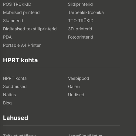
POS TRÜKKID
Sildiprinterid
Mobiilsed printerid
Tarbeelektroonika
Skannerid
TTO TRÜKID
Digitaalsed tekstiiliprinterid
3D-printerid
PDA
Fotoprinterid
Portable A4 Printer
HPRT kohta
HPRT kohta
Veebipood
Sündmused
Galerii
Näitus
Uudised
Blog
Lahused
Toitlustustööstus
Jaemüügitööstus