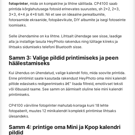
fotoprinter
, mida on kompaktne ja lihtne säilitada. CP4100 saab
printida kõrglahutusega fotosid erinevates suurustes, sh 2x2, 2x3,
3x3, 4x4 ja 4x6 tolli. Nii et see on ideaalne perealbumite,
fotoraamide ekraanide, fotopäevikute, DIY albumite ja isegi fotoseinte
loomiseks.
Selle ühendamine on ka lihtne. Lihtsalt ühendage see sisse, laadige
alla ja installige tasuta HeyPhoto rakendus ning lülitage kiireks ja
lihtsaks sidumiseks telefoni Bluetooth sisse.
Samm 3: Valige pildid printimiseks ja peen
häälestamiseks
Kui ühendus on ühendatud, valige kalendri foto, mida soovite printida.
Enne printimist saate kasutada rakendust HeyPhoto oma mini kalendri
piltide edasiseks redigeerimiseks â€“ lisada filtreid, emotiivset teksti
või lõbusaid raame. See samm on äärmiselt oluline teie mini kalendri
printimiseks.
CP4100 värviline fotoprinter mahutab korraga kuni 18 lehte
fotopaberit, muutes 12 minikalendri komplekti printimise lihtsaks
ülesandeks.
Samm 4: printige oma Mini ja Kpop kalendri
pildid