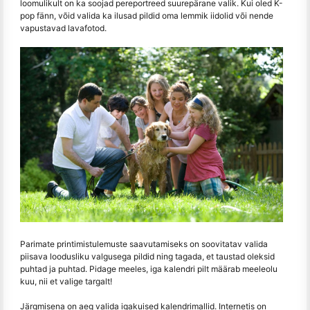
loomulikult on ka soojad pereportreed suurepärane valik. Kui oled K-
pop fänn, võid valida ka ilusad pildid oma lemmik iidolid või nende
vapustavad lavafotod.
Parimate printimistulemuste saavutamiseks on soovitatav valida
piisava loodusliku valgusega pildid ning tagada, et taustad oleksid
puhtad ja puhtad. Pidage meeles, iga kalendri pilt määrab meeleolu
kuu, nii et valige targalt!
Järgmisena on aeg valida igakuised kalendrimallid. Internetis on