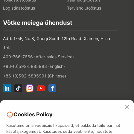
Logistikatööstus
Tervishoiutööstus
Võtke meiega ühendust
Add: 1-5F, No.8, Gaoqi South 12th Road, Xiamen, Hiina
Tel:
400-766-7666 (After-sales Service)
+86-(0)592-5885993 (English)
+86-(0)592-5885991 (Chinese)
Liitu meie e-posti nimekirjaga
Cookies Policy
KONTAKT
Kasutame oma veebisaidil küpsiseid, et pakkuda teile parimat
kasutajakogemust. Kasutades seda veebilehte, nõustute