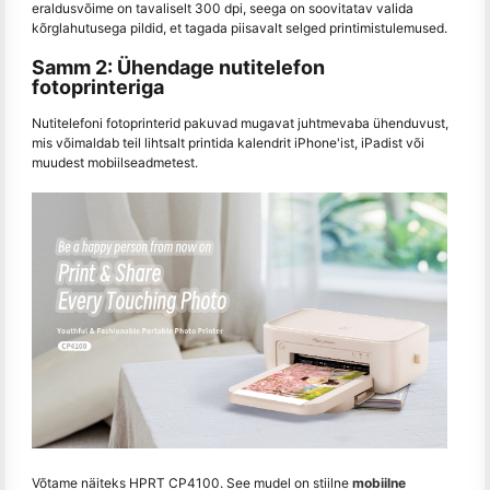
eraldusvõime on tavaliselt 300 dpi, seega on soovitatav valida
kõrglahutusega pildid, et tagada piisavalt selged printimistulemused.
Samm 2: Ühendage nutitelefon
fotoprinteriga
Nutitelefoni fotoprinterid pakuvad mugavat juhtmevaba ühenduvust,
mis võimaldab teil lihtsalt printida kalendrit iPhone'ist, iPadist või
muudest mobiilseadmetest.
Võtame näiteks HPRT CP4100. See mudel on stiilne
mobiilne