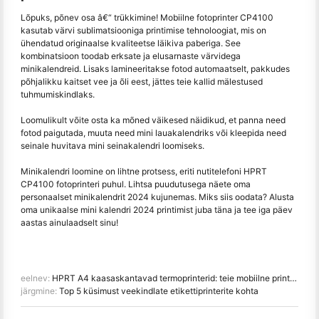
Lõpuks, põnev osa â€“ trükkimine! Mobiilne fotoprinter CP4100
kasutab värvi sublimatsiooniga printimise tehnoloogiat, mis on
ühendatud originaalse kvaliteetse läikiva paberiga. See
kombinatsioon toodab erksate ja elusarnaste värvidega
minikalendreid. Lisaks lamineeritakse fotod automaatselt, pakkudes
põhjalikku kaitset vee ja õli eest, jättes teie kallid mälestused
tuhmumiskindlaks.
Loomulikult võite osta ka mõned väikesed näidikud, et panna need
fotod paigutada, muuta need mini lauakalendriks või kleepida need
seinale huvitava mini seinakalendri loomiseks.
Minikalendri loomine on lihtne protsess, eriti nutitelefoni HPRT
CP4100 fotoprinteri puhul. Lihtsa puudutusega näete oma
personaalset minikalendrit 2024 kujunemas. Miks siis oodata? Alusta
oma unikaalse mini kalendri 2024 printimist juba täna ja tee iga päev
aastas ainulaadselt sinu!
eelnev:
HPRT A4 kaasaskantavad termoprinterid: teie mobiilne printimislahendus tööle ja koju
järgmine:
Top 5 küsimust veekindlate etikettiprinterite kohta