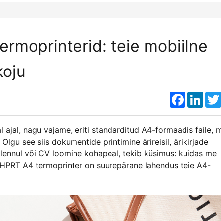
rmoprinterid: teie mobiilne
koju
Faceboo
Link
 ajal, nagu vajame, eriti standarditud A4-formaadis faile, 
lgu see siis dokumentide printimine ärireisil, ärikirjade
ne lennul või CV loomine kohapeal, tekib küsimus: kuidas me
av HPRT A4 termoprinter on suurepärane lahendus teie A4-