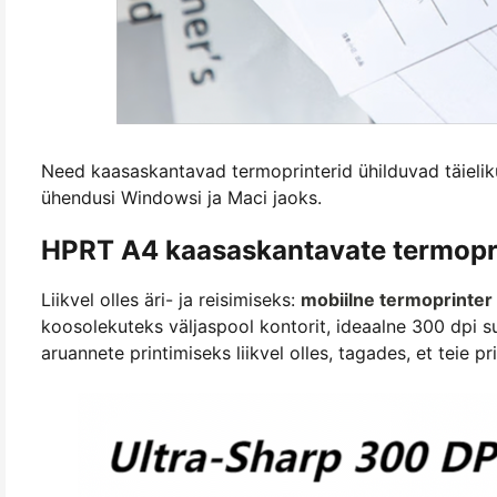
Need kaasaskantavad termoprinterid ühilduvad täielik
ühendusi Windowsi ja Maci jaoks.
HPRT A4 kaasaskantavate termopri
Liikvel olles äri- ja reisimiseks:
mobiilne termoprinter
koosolekuteks väljaspool kontorit, ideaalne 300 dpi su
aruannete printimiseks liikvel olles, tagades, et teie p