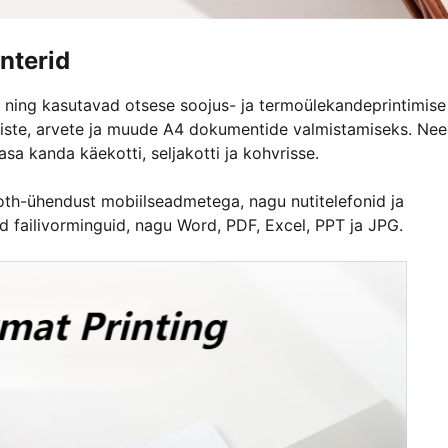
nterid
 ning kasutavad otsese soojus- ja termoülekandeprintimise
miste, arvete ja muude A4 dokumentide valmistamiseks. Ne
a kanda käekotti, seljakotti ja kohvrisse.
th-ühendust mobiilseadmetega, nagu nutitelefonid ja
id failivorminguid, nagu Word, PDF, Excel, PPT ja JPG.