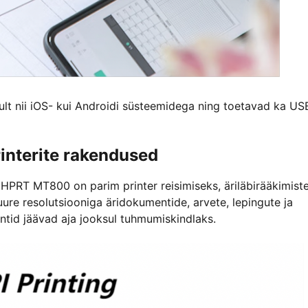
ult nii iOS- kui Androidi süsteemidega ning toetavad ka US
nterite rakendused
HPRT MT800 on parim printer reisimiseks, äriläbirääkimiste
ure resolutsiooniga äridokumentide, arvete, lepingute ja
rintid jäävad aja jooksul tuhmumiskindlaks.