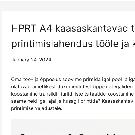
HPRT A4 kaasaskantavad te
printimislahendus tööle ja 
January 24, 2024
Oma töö- ja õppeelus soovime printida igal pool ja igal
ulatuvad ametlikest dokumentidest õppematerjalideni. O
koostamine transiidil, juriidiliste tsitaatide koostami
saame neid igal ajal ja kusagil printida? Kaasaskant
printimise vajadustele.