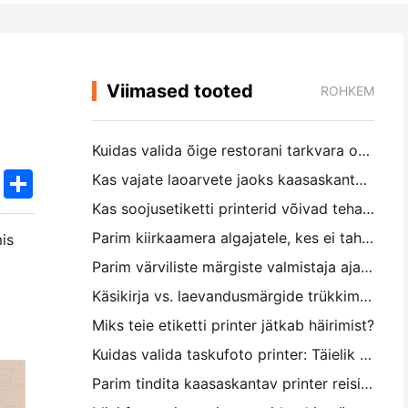
Viimased tooted
ROHKEM
Kuidas valida õige restorani tarkvara oma väikese või keskmise suurusega restorani jaoks
k
edIn
Twitter
Share
Kas vajate laoarvete jaoks kaasaskantavat A4-printerit? Mis tegelikult töötab
Kas soojusetiketti printerid võivad teha väikeettevõtete toodetele veekindel etikett?
Parim kiirkaamera algajatele, kes ei taha paberit raiskata
mis
Parim värviliste märgiste valmistaja ajakirjastamiseks ja scrapbooking'iks: lisage iga leheküljele rohkem värvi
Käsikirja vs. laevandusmärgide trükkimine: näpunäited väikeettevõtetele 2026. aastal
Miks teie etiketti printer jätkab häirimist?
Kuidas valida taskufoto printer: Täielik juhend ajakirjanduse, reisimise ja iPhone'i kasutajatele
Parim tindita kaasaskantav printer reisimiseks, kooliks ja mobiiltööks: Hanin MT620 Pro ülevaade