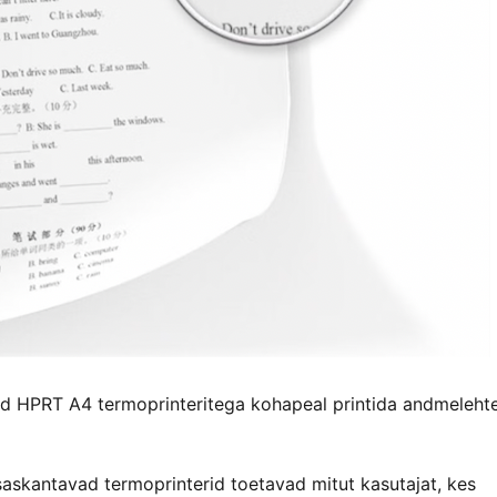
ad HPRT A4 termoprinteritega kohapeal printida andmelehte
saskantavad termoprinterid toetavad mitut kasutajat, kes