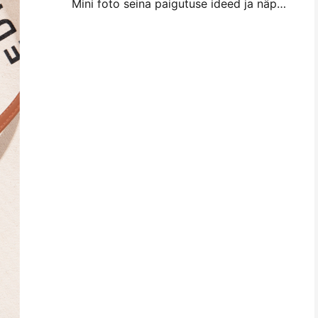
Mini foto seina paigutuse ideed ja näpunäited magamistuba ja magamistuba kaunistamiseks