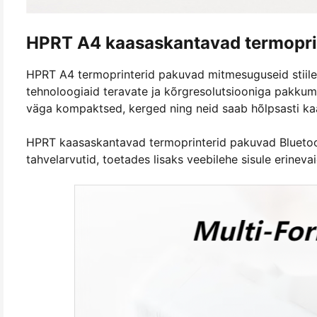
HPRT A4 kaasaskantavad termopri
HPRT A4 termoprinterid pakuvad mitmesuguseid stiile
tehnoloogiaid teravate ja kõrgresolutsiooniga pakku
väga kompaktsed, kerged ning neid saab hõlpsasti kaas
HPRT kaasaskantavad termoprinterid pakuvad Bluetoo
tahvelarvutid, toetades lisaks veebilehe sisule erineva