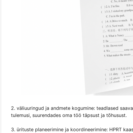
2. väliuuringud ja andmete kogumine: teadlased saav
tulemusi, suurendades oma töö täpsust ja tõhusust.
3. ürituste planeerimine ja koordineerimine: HPRT kaa