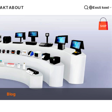
AKT
ABOUT
Eesti keel
Blog