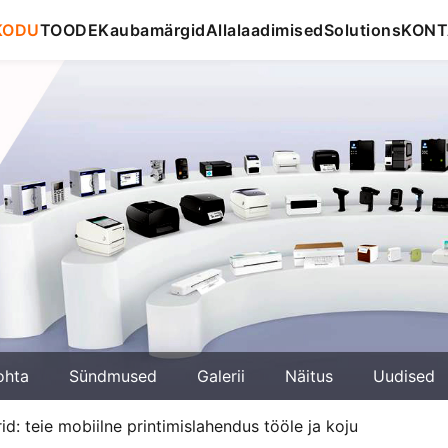
KODU
TOODE
Kaubamärgid
Allalaadimised
Solutions
KONT
ohta
Sündmused
Galerii
Näitus
Uudised
: teie mobiilne printimislahendus tööle ja koju