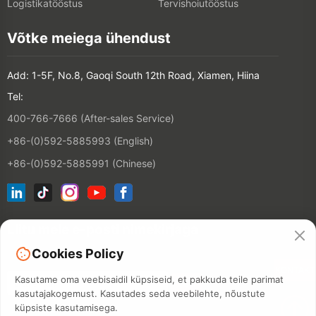
Logistikatööstus
Tervishoiutööstus
Võtke meiega ühendust
Add: 1-5F, No.8, Gaoqi South 12th Road, Xiamen, Hiina
Tel:
400-766-7666 (After-sales Service)
+86-(0)592-5885993 (English)
+86-(0)592-5885991 (Chinese)
Liitu meie e-posti nimekirjaga
Cookies Policy
KONTAKT
Kasutame oma veebisaidil küpsiseid, et pakkuda teile parimat
kasutajakogemust. Kasutades seda veebilehte, nõustute
küpsiste kasutamisega.