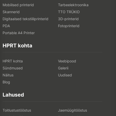
Mobiilsed printerid
Tarbeelektroonika
Skannerid
TTO TRÜKID
Digitaalsed tekstiiliprinterid
3D-printerid
PDA
Fotoprinterid
Portable A4 Printer
HPRT kohta
HPRT kohta
Veebipood
Sündmused
Galerii
Näitus
Uudised
Blog
Lahused
Toitlustustööstus
Jaemüügitööstus