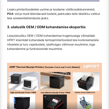
Lisaks printeritoodetele uurime ja toodame vöötkoodiskannereid,
PDA
-sid ja muid täiendavaid tooteid, pakkudes teile täielikku valikut
teie süsteemilahenduste jaoks.
3. ulatuslik OEM / ODM kohandamise ekspertiis
Laiaulatusliku OEM / ODM kohandamise kogemusega võimaldab
HPRT klientidel kohandada termoprinteritooteid teie konkreetsetele
nõuetele ja turu vajadustele, sealhulgas välimuse muutmine, logo
kohandamine ja funktsioonide muutmine.