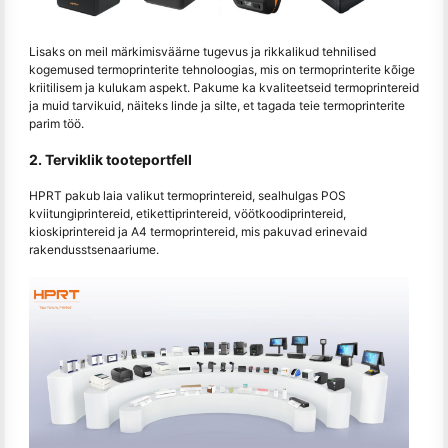
Lisaks on meil märkimisväärne tugevus ja rikkalikud tehnilised
kogemused termoprinterite tehnoloogias, mis on termoprinterite kõige
kriitilisem ja kulukam aspekt. Pakume ka kvaliteetseid termoprintereid
ja muid tarvikuid, näiteks linde ja silte, et tagada teie termoprinterite
parim töö.
2. Terviklik tooteportfell
HPRT pakub laia valikut termoprintereid, sealhulgas POS
kviitungiprintereid, etikettiprintereid, vöötkoodiprintereid,
kioskiprintereid ja A4 termoprintereid, mis pakuvad erinevaid
rakendusstsenaariume.