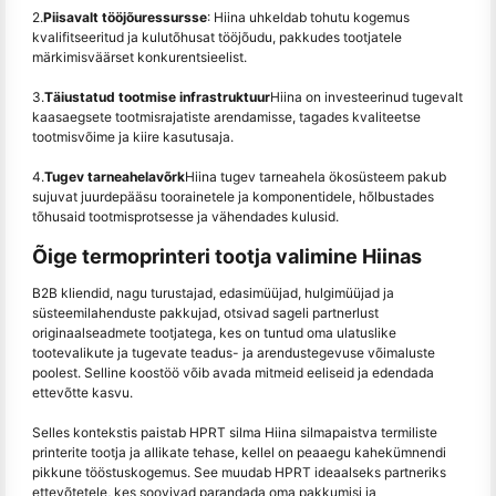
2.
Piisavalt tööjõuressursse
: Hiina uhkeldab tohutu kogemus
kvalifitseeritud ja kulutõhusat tööjõudu, pakkudes tootjatele
märkimisväärset konkurentsieelist.
3.
Täiustatud tootmise infrastruktuur
Hiina on investeerinud tugevalt
kaasaegsete tootmisrajatiste arendamisse, tagades kvaliteetse
tootmisvõime ja kiire kasutusaja.
4.
Tugev tarneahelavõrk
Hiina tugev tarneahela ökosüsteem pakub
sujuvat juurdepääsu toorainetele ja komponentidele, hõlbustades
tõhusaid tootmisprotsesse ja vähendades kulusid.
Õige termoprinteri tootja valimine Hiinas
B2B kliendid, nagu turustajad, edasimüüjad, hulgimüüjad ja
süsteemilahenduste pakkujad, otsivad sageli partnerlust
originaalseadmete tootjatega, kes on tuntud oma ulatuslike
tootevalikute ja tugevate teadus- ja arendustegevuse võimaluste
poolest. Selline koostöö võib avada mitmeid eeliseid ja edendada
ettevõtte kasvu.
Selles kontekstis paistab HPRT silma Hiina silmapaistva termiliste
printerite tootja ja allikate tehase, kellel on peaaegu kahekümnendi
pikkune tööstuskogemus. See muudab HPRT ideaalseks partneriks
ettevõtetele, kes soovivad parandada oma pakkumisi ja