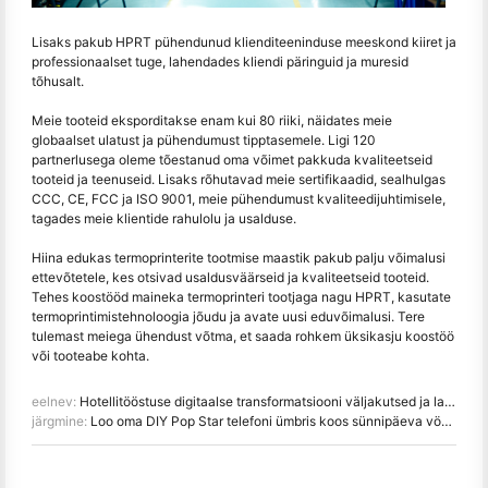
Lisaks pakub HPRT pühendunud klienditeeninduse meeskond kiiret ja
professionaalset tuge, lahendades kliendi päringuid ja muresid
tõhusalt.
Meie tooteid eksporditakse enam kui 80 riiki, näidates meie
globaalset ulatust ja pühendumust tipptasemele. Ligi 120
partnerlusega oleme tõestanud oma võimet pakkuda kvaliteetseid
tooteid ja teenuseid. Lisaks rõhutavad meie sertifikaadid, sealhulgas
CCC, CE, FCC ja ISO 9001, meie pühendumust kvaliteedijuhtimisele,
tagades meie klientide rahulolu ja usalduse.
Hiina edukas termoprinterite tootmise maastik pakub palju võimalusi
ettevõtetele, kes otsivad usaldusväärseid ja kvaliteetseid tooteid.
Tehes koostööd maineka termoprinteri tootjaga nagu HPRT, kasutate
termoprintimistehnoloogia jõudu ja avate uusi eduvõimalusi. Tere
tulemast meiega ühendust võtma, et saada rohkem üksikasju koostöö
või tooteabe kohta.
eelnev:
Hotellitööstuse digitaalse transformatsiooni väljakutsed ja lahendused
järgmine:
Loo oma DIY Pop Star telefoni ümbris koos sünnipäeva vöötkoodiga