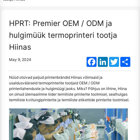
HPRT: Premier OEM / ODM ja
hulgimüük termoprinteri tootja
Hiinas
Facebook
LinkedIn
Twitter
Shar
May 9, 2024
Nüüd otsivad paljud printeribrändid Hiinas võimsaid ja
usaldusväärseid termoprinterite tootjaid OEM / ODM
printerilahenduste ja hulgimüügi jaoks. Miks? Põhjus on lihtne, Hiina
on olnud ülemaailmne liider termiliste printerite tootmisel, sealhulgas
termiliste kviitungiprinterite ja termiliste etikettide printerite tootmisel.