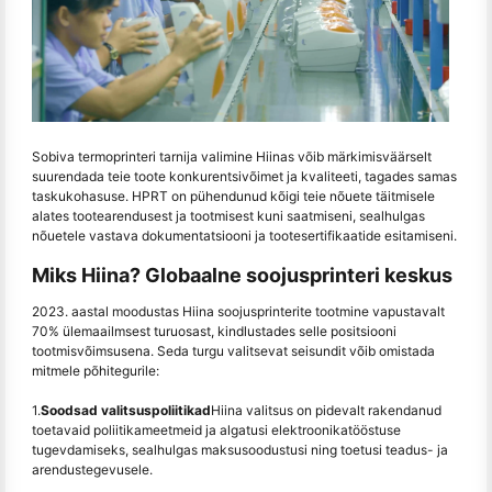
Sobiva termoprinteri tarnija valimine Hiinas võib märkimisväärselt
suurendada teie toote konkurentsivõimet ja kvaliteeti, tagades samas
taskukohasuse. HPRT on pühendunud kõigi teie nõuete täitmisele
alates tootearendusest ja tootmisest kuni saatmiseni, sealhulgas
nõuetele vastava dokumentatsiooni ja tootesertifikaatide esitamiseni.
Miks Hiina? Globaalne soojusprinteri keskus
2023. aastal moodustas Hiina soojusprinterite tootmine vapustavalt
70% ülemaailmsest turuosast, kindlustades selle positsiooni
tootmisvõimsusena. Seda turgu valitsevat seisundit võib omistada
mitmele põhitegurile:
1.
Soodsad valitsuspoliitikad
Hiina valitsus on pidevalt rakendanud
toetavaid poliitikameetmeid ja algatusi elektroonikatööstuse
tugevdamiseks, sealhulgas maksusoodustusi ning toetusi teadus- ja
arendustegevusele.