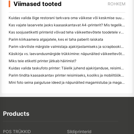
Viimased tooted
ROHKEM
Kuidas valida õige restorani tarkvara oma väikese või keskmise suurusega restorani jaoks
Kas vajate laoarvete jaoks kaasaskantavat A4-printerit? Mis tegelikult töötab
Kas soojusetiketti printerid võivad teha väikeettevõtete toodetele veekindel etikett?
Parim kiirkaamera algajatele, kes ei taha paberit raiskata
Parim värviliste märgiste valmistaja ajakirjastamiseks ja scrapbooking'iks: lisage iga leheküljele rohkem värvi
Käsikirja vs. laevandusmärgide trükkimine: näpunäited väikeettevõtetele 2026. aastal
Miks teie etiketti printer jätkab häirimist?
Kuidas valida taskufoto printer: Täielik juhend ajakirjanduse, reisimise ja iPhone'i kasutajatele
Parim tindita kaasaskantav printer reisimiseks, kooliks ja mobiiltööks: Hanin MT620 Pro ülevaade
Mini foto seina paigutuse ideed ja näpunäited magamistuba ja magamistuba kaunistamiseks
Products
POS TRÜKKID
Sildiprinterid