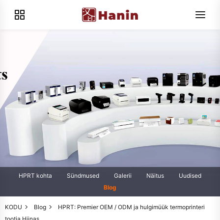
HPRT kohta
Sündmused
Galerii
Näitus
Uudised
Blog
KODU
Blog
HPRT: Premier OEM / ODM ja hulgimüük termoprinteri
tootja Hiinas