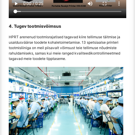
4. Tugev tootmisvõimsus
HPRT arenenud tootmisrajatised tagavad kiire tellimuse täitmise ja
usaldusväärse toodete kohaletoimetamise. 13 spetsiaalse printeri
tootmisliiniga on meil piisavalt võimsust teie tellimuse nõudmiste
rahuldamiseks, samas kui meie ranged kvaliteedikontrollimeetmed
tagavad meie toodete tipptaseme.