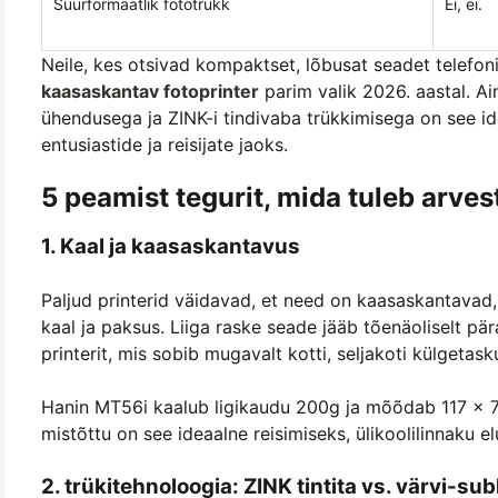
Suurformaatlik fototrükk
Ei, ei.
Neile, kes otsivad kompaktset, lõbusat seadet telefon
kaasaskantav fotoprinter
parim valik 2026. aastal. Ai
ühendusega ja ZINK-i tindivaba trükkimisega on see id
entusiastide ja reisijate jaoks.
5 peamist tegurit, mida tuleb arves
1. Kaal ja kaasaskantavus
Paljud printerid väidavad, et need on kaasaskantavad,
kaal ja paksus. Liiga raske seade jääb tõenäoliselt p
printerit, mis sobib mugavalt kotti, seljakoti külgetasku
Hanin MT56i kaalub ligikaudu 200g ja mõõdab 117 × 
mistõttu on see ideaalne reisimiseks, ülikoolilinnaku el
2. trükitehnoloogia: ZINK tintita vs. värvi-su