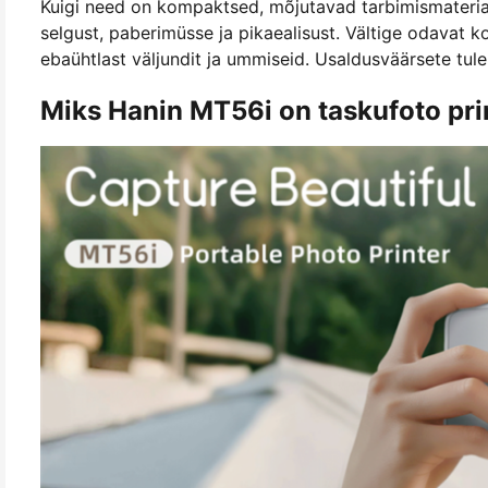
Kuigi need on kompaktsed, mõjutavad tarbimismateriaal
selgust, paberimüsse ja pikaealisust. Vältige odavat 
ebaühtlast väljundit ja ummiseid. Usaldusväärsete tul
Miks Hanin MT56i on taskufoto pri