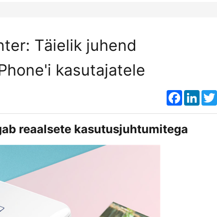
nter: Täielik juhend
iPhone'i kasutajatele
Faceboo
Link
lgab reaalsete kasutusjuhtumitega