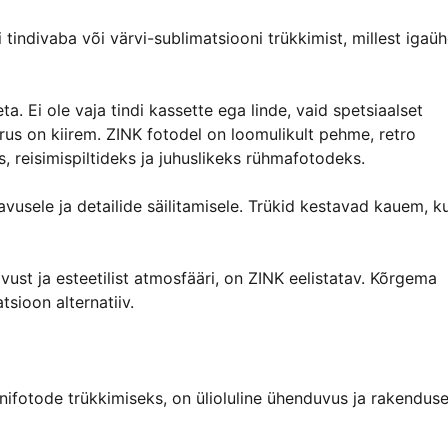
tindivaba või värvi-sublimatsiooni trükkimist, millest igaüh
ta. Ei ole vaja tindi kassette ega linde, vaid spetsiaalset
irus on kiirem. ZINK fotodel on loomulikult pehme, retro
s, reisimispiltideks ja juhuslikeks rühmafotodeks.
avusele ja detailide säilitamisele. Trükid kestavad kauem, k
ust ja esteetilist atmosfääri, on ZINK eelistatav. Kõrgema
tsioon alternatiiv.
nifotode trükkimiseks, on ülioluline ühenduvus ja rakendus