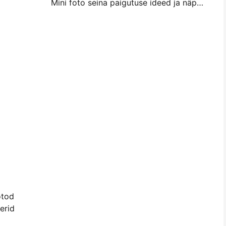
Mini foto seina paigutuse ideed ja näpunäited magamistuba ja magamistuba kaunistamiseks
otod
erid