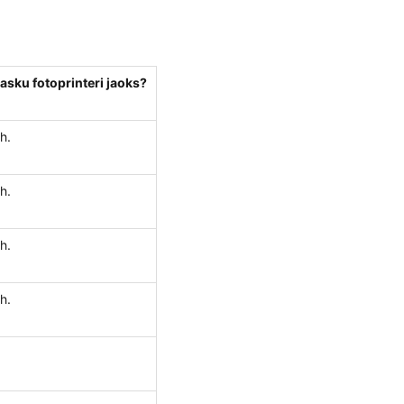
asku fotoprinteri jaoks?
h.
h.
h.
h.