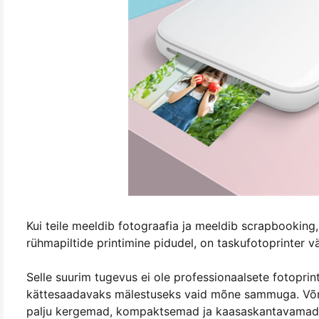
Kui teile meeldib fotograafia ja meeldib scrapbooking,
rühmapiltide printimine pidudel, on taskufotoprinter v
Selle suurim tugevus ei ole professionaalsete fotoprin
kättesaadavaks mälestuseks vaid mõne sammuga. Võrr
palju kergemad, kompaktsemad ja kaasaskantavamad