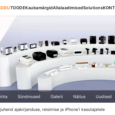
KODU
TOODE
Kaubamärgid
Allalaadimised
Solutions
KONT
ohta
Sündmused
Galerii
Näitus
Uudised
 juhend ajakirjanduse, reisimise ja iPhone'i kasutajatele