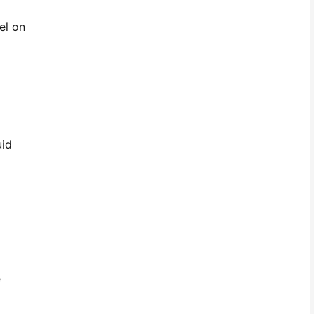
el on
uid
e