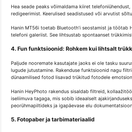
Hea seade peaks võimaldama kiiret telefoniühendust, li
redigeerimist. Keerulised seadistused või arvutist sõ
Hanin MT56i toetab Bluetooth'i seostamist ja töötab 
telefoni galeriist. See lihtsustab spontaanset trükkimi
4. Fun funktsioonid: Rohkem kui lihtsalt trük
Paljude nooremate kasutajate jaoks ei ole tasku suurus
lugude jutustamine. Rakenduse funktsioonid nagu filtr
dünaamilised fotod lisavad trükitud fotodele emotsion
Hanin HeyPhoto rakendus sisaldab filtreid, kollaažitöö
iseliimuva tagaga, mis sobib ideaalselt ajakirjandusek
peorühmapiltideks ja igapäevase elu dokumentatsioon
5. Fotopaber ja tarbimateriaalid