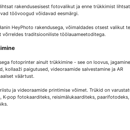
htsat rakendusesisest fotovalikut ja enne trükkimist lihtsat
ltuvad töövoogud võidavad eesmärgi.
Hanin HeyPhoto rakendusega, võimaldades otsest valikut te
st võrreldes traditsiooniliste töölauameetoditega.
kimine
ega fotoprinter ainult trükkimine - see on loovus, jagamine
id, kollaaži paigutused, videoraamide salvestamine ja AR
aalset väärtust.
riistu ja videoraamide printimise võimet. Trükid on varusta
s, K-pop fotokaarditeks, reisimälukaarditeks, paarifotodeks,
iks.