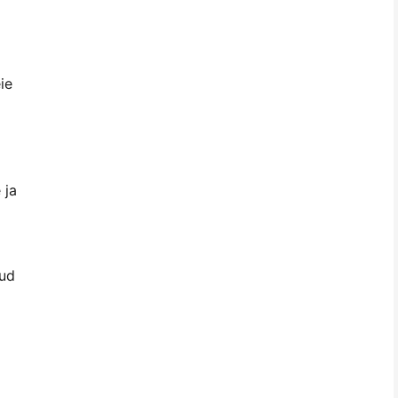
ie
 ja
tud