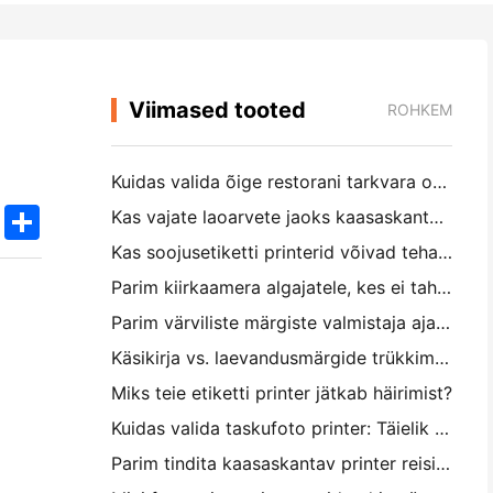
Viimased tooted
ROHKEM
Kuidas valida õige restorani tarkvara oma väikese või keskmise suurusega restorani jaoks
k
edIn
Twitter
Share
Kas vajate laoarvete jaoks kaasaskantavat A4-printerit? Mis tegelikult töötab
Kas soojusetiketti printerid võivad teha väikeettevõtete toodetele veekindel etikett?
Parim kiirkaamera algajatele, kes ei taha paberit raiskata
Parim värviliste märgiste valmistaja ajakirjastamiseks ja scrapbooking'iks: lisage iga leheküljele rohkem värvi
Käsikirja vs. laevandusmärgide trükkimine: näpunäited väikeettevõtetele 2026. aastal
Miks teie etiketti printer jätkab häirimist?
Kuidas valida taskufoto printer: Täielik juhend ajakirjanduse, reisimise ja iPhone'i kasutajatele
Parim tindita kaasaskantav printer reisimiseks, kooliks ja mobiiltööks: Hanin MT620 Pro ülevaade