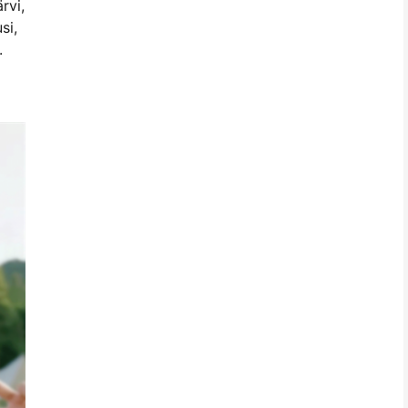
rvi,
si,
.