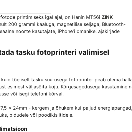
ifotode printimiseks igal ajal, on Hanin MT56i
ZINK
nult 200 grammi kaaluga, magnetilise seljaga, Bluetooth-
eaalne noorte kasutajate, iPhone'i omanike, ajakirjade
tada tasku fotoprinteri valimisel
 kuid tõeliselt tasku suurusega fotoprinter peab olema hall
ärast esimest väljasõita koju. Kõrgesagedusega kasutamine 
sse või isegi telefoni kõrval.
77,5 × 24mm - kergem ja õhukem kui paljud energiapangad
uks, pidudele või poodikisiitidele.
blimatsioon