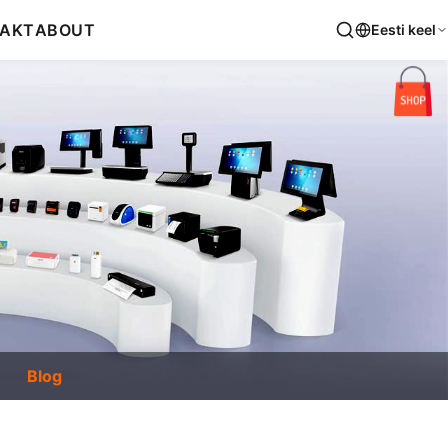
AKT
ABOUT
Eesti keel
Blog