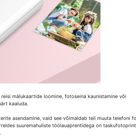
 reisi mälukaartide loomine, fotoseina kaunistamine või
äärt kaaluda.
terite asendamine, vaid see võimaldab teil muuta telefoni f
eldes suuremahuliste töölauaprentidega on taskufotoprint
.