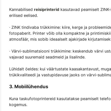
Kannabilised
reisiprinterid
kasutavad peamiselt ZINK-i 
erilised eelised.
· ZINK tindivaba trükkimine: kiire, kerge ja probleemide
fotopaberit. Printer võib olla kompaktne ja printimiski
atmosfäär, mis sobib ideaalselt ajakirjade kirjutamisek
· Värvi-sublimatsiooni trükkimine: keskendub värvi ust
vajavad suuremaid seadmeid ja lisalinde.
Lühidalt öeldes: kui väärtustate kaasakantavust, mugav
trükikvaliteedi ja vastupidavuse jaoks on värvi-sublima
3. Mobiilühendus
Kuna taskufotoprintereid kasutatakse peamiselt telefo
kogemus.