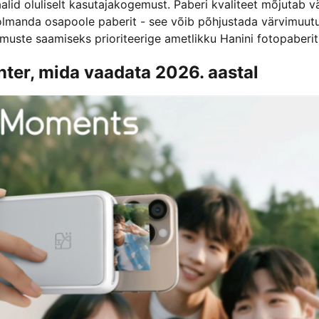
id oluliselt kasutajakogemust. Paberi kvaliteet mõjutab vä
kolmanda osapoole paberit - see võib põhjustada värvimuutu
emuste saamiseks prioriteerige ametlikku Hanini fotopaberit
nter, mida vaadata 2026. aastal