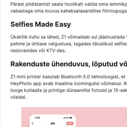
Pärast pildistamist saate hoolikalt valida oma lemmikp
vabastage oma loovus kaheksatasandilise filtrinupuga,
Selfies Made Easy
Ükskõik kuhu sa lähed, Z1 võimaldab sul jäädvustada v
pehme ja ühtlase valgustuse, tagades täiuslikud selfi
restoranides või KTV-des.
Rakenduste ühenduvus, lõputud v
Z1 mini printer kasutab Bluetooth 5.0 tehnoloogiat, e
HeyPhoto app avab maailma loomingulisi võimalusi. Redig
looge kollaaže ja printige dünaamilisi fotosid ja 15-se
viisidel.