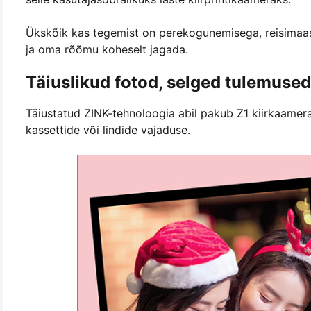
Ükskõik kas tegemist on perekogunemisega, reisimaas
ja oma rõõmu koheselt jagada.
Täiuslikud fotod, selged tulemused
Täiustatud ZINK-tehnoloogia abil pakub Z1 kiirkaamera
kassettide või lindide vajaduse.