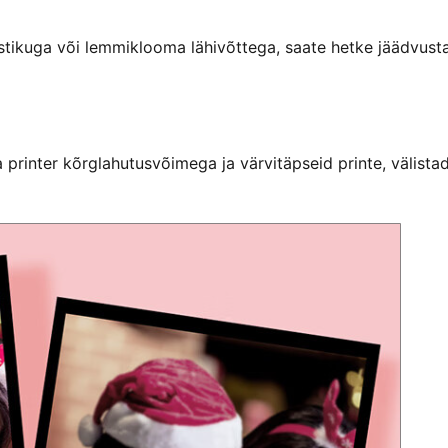
tikuga või lemmiklooma lähivõttega, saate hetke jäädvust
 printer kõrglahutusvõimega ja värvitäpseid printe, välista