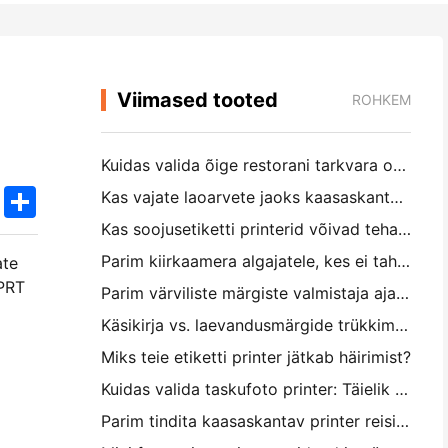
Viimased tooted
ROHKEM
Kuidas valida õige restorani tarkvara oma väikese või keskmise suurusega restorani jaoks
k
edIn
Twitter
Share
Kas vajate laoarvete jaoks kaasaskantavat A4-printerit? Mis tegelikult töötab
Kas soojusetiketti printerid võivad teha väikeettevõtete toodetele veekindel etikett?
Parim kiirkaamera algajatele, kes ei taha paberit raiskata
ate
HPRT
Parim värviliste märgiste valmistaja ajakirjastamiseks ja scrapbooking'iks: lisage iga leheküljele rohkem värvi
Käsikirja vs. laevandusmärgide trükkimine: näpunäited väikeettevõtetele 2026. aastal
Miks teie etiketti printer jätkab häirimist?
Kuidas valida taskufoto printer: Täielik juhend ajakirjanduse, reisimise ja iPhone'i kasutajatele
Parim tindita kaasaskantav printer reisimiseks, kooliks ja mobiiltööks: Hanin MT620 Pro ülevaade