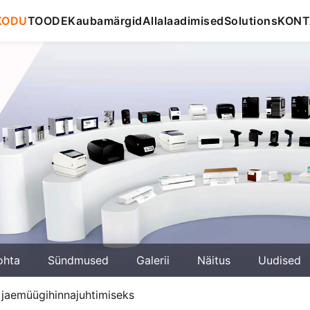
KODU
TOODE
Kaubamärgid
Allalaadimised
Solutions
KONT
ohta
Sündmused
Galerii
Näitus
Uudised
 jaemüügihinnajuhtimiseks