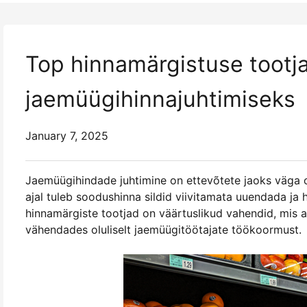
Top hinnamärgistuse tootj
jaemüügihinnajuhtimiseks
January 7, 2025
Jaemüügihindade juhtimine on ettevõtete jaoks väga o
ajal tuleb soodushinna sildid viivitamata uuendada ja
hinnamärgiste tootjad on väärtuslikud vahendid, mis a
vähendades oluliselt jaemüügitöötajate töökoormust.