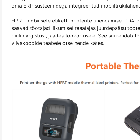
oma ERP-süsteemidega integreeritud mobiiltrükilahend
HPRT mobiilsete etiketti printerite ühendamisel PDA
saavad töötajad liikumisel reaalajas juurdepääsu toote
riiulimärgistusi, jäädes töökorrusele. See suurendab 
viivakoodide teabele otse nende kätes.