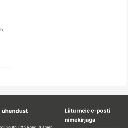
d
em
 ühendust
Liitu meie e-posti
nimekirjaga
oqi South 12th Road, Xiamen,