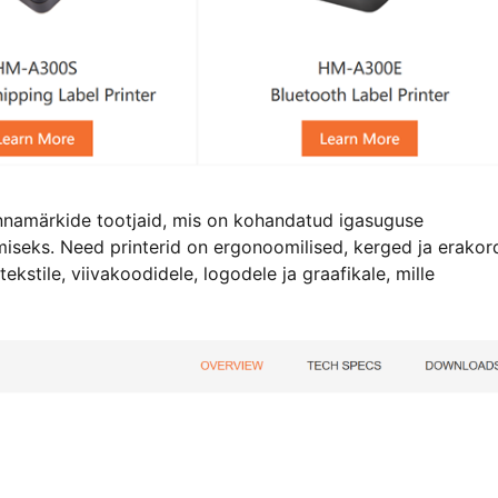
nnamärkide tootjaid, mis on kohandatud igasuguse
seks. Need printerid on ergonoomilised, kerged ja erakor
kstile, viivakoodidele, logodele ja graafikale, mille