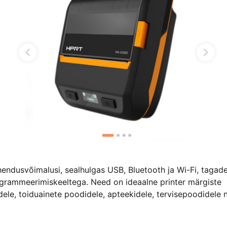
hendusvõimalusi, sealhulgas USB, Bluetooth ja Wi-Fi, tagad
ogrammeerimiskeeltega. Need on ideaalne printer märgiste
ele, toiduainete poodidele, apteekidele, tervisepoodidele 