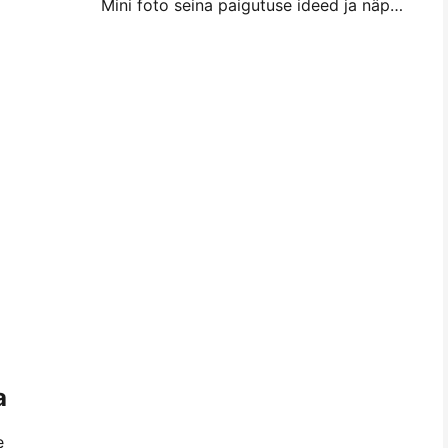
Mini foto seina paigutuse ideed ja näpunäited magamistuba ja magamistuba kaunistamiseks
a
e