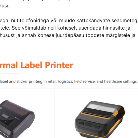
usi.
-dega, nutitelefonidega või muude kättekandvate seadmeteg
tele. See võimaldab neil koheselt uuendada hinnasilte ja
tõhusust ja annab kohese juurdepääsu toodete märgistele ja