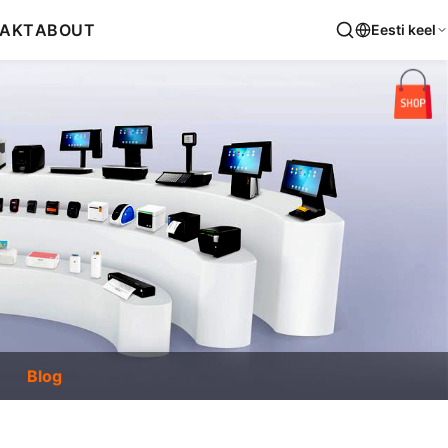
AKT
ABOUT
Eesti keel
Blog