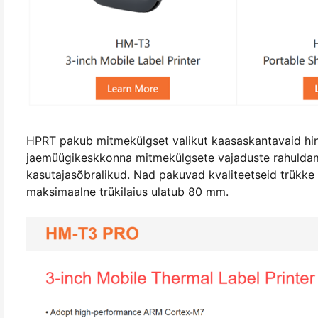
HPRT pakub mitmekülgset valikut kaasaskantavaid hi
jaemüügikeskkonna mitmekülgsete vajaduste rahuldami
kasutajasõbralikud. Nad pakuvad kvaliteetseid trükke te
maksimaalne trükilaius ulatub 80 mm.