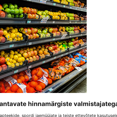
antavate hinnamärgiste valmistajateg
teekide, spordi jaemüüjate ja teiste ettevõtete kasutusel