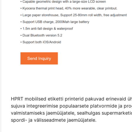
HPRT mobiilsed etiketti printerid pakuvad erinevaid ü
sujuva integreerimise populaarsete platvormide ja pr
valmistamiseks jaemüüjatele, sealhulgas supermarketid
spordi- ja välisseadmete jaemüüjatele.