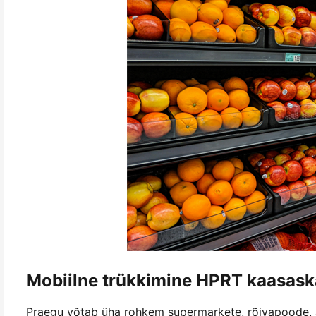
Mobiilne trükkimine HPRT kaasask
Praegu võtab üha rohkem supermarkete, rõivapoode, ap