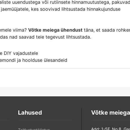
aliste uuendustega või rutiinsete hinnamuutustega, pakuva
 jaemüüjatele, kes soovivad lihtsustada hinnakujunduse
semele viima?
Võtke meiega ühendust
täna, et saada rohk
uidas nad saavad teie tegevust lihtsustada.
ie DIY vajadustele
emondi ja hoolduse ülesandeid
Lahused
Võtke meiega
Add: 1-5F, No.8, Ga
Toitlustustööstus