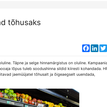
ad tõhusaks
Faceboo
Link
luline. Täpne ja selge hinnamärgistus on oluline. Kampaani
 hooaja lõpus tuleb soodushinna sildid kiiresti kohandada. 
itavad jaemüüjatel tõhusalt ja õigeaegselt uuendada,