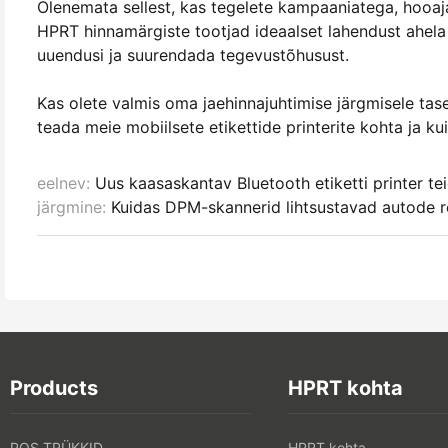
Olenemata sellest, kas tegelete kampaaniatega, hooaj
HPRT hinnamärgiste tootjad ideaalset lahendust ahela
uuendusi ja suurendada tegevustõhusust.
Kas olete valmis oma jaehinnajuhtimise järgmisele ta
teada meie mobiilsete etikettide printerite kohta ja k
eelnev:
Uus kaasaskantav Bluetooth etiketti printer te
järgmine:
Kuidas DPM-skannerid lihtsustavad autode r
Products
HPRT kohta
POS TRÜKKID
HPRT kohta