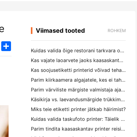
e
Viimased tooted
ROHKEM
k
edIn
Twitter
Share
Kuidas valida õige restorani tarkvara oma väikese või keskmise suurusega restorani jaoks
Kas vajate laoarvete jaoks kaasaskantavat A4-printerit? Mis tegelikult töötab
Kas soojusetiketti printerid võivad teha väikeettevõtete toodetele veekindel etikett?
Parim kiirkaamera algajatele, kes ei taha paberit raiskata
Parim värviliste märgiste valmistaja ajakirjastamiseks ja scrapbooking'iks: lisage iga leheküljele rohkem värvi
Käsikirja vs. laevandusmärgide trükkimine: näpunäited väikeettevõtetele 2026. aastal
Miks teie etiketti printer jätkab häirimist?
Kuidas valida taskufoto printer: Täielik juhend ajakirjanduse, reisimise ja iPhone'i kasutajatele
Parim tindita kaasaskantav printer reisimiseks, kooliks ja mobiiltööks: Hanin MT620 Pro ülevaade