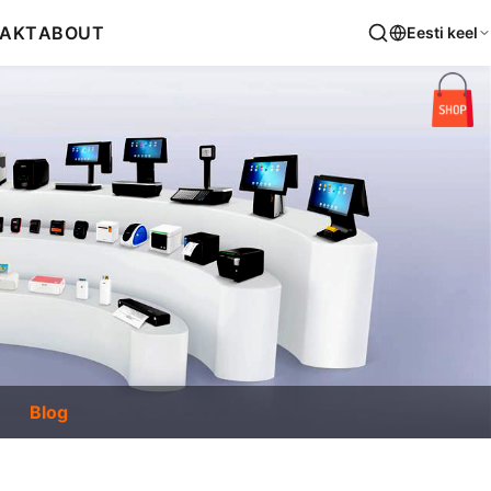
AKT
ABOUT
Eesti keel
Blog