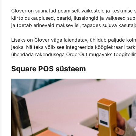
Clover on suunatud peamiselt väikestele ja keskmise 
kiirtoidukauplused, baarid, ilusalongid ja väikesed sup
ja toetab erinevaid makseviisi, tagades sujuva kasut
Lisaks on Clover väga laiendatav, ühildub paljude ko
jaoks. Näiteks võib see integreerida köögiekraani tarkv
ühendada rakendusega OrderOut mugavaks toogitellim
Square POS süsteem