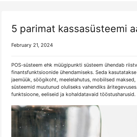
5 parimat kassasüsteemi a
February 21, 2024
POS-süsteem ehk müügipunkti süsteem ühendab riistva
finantsfunktsioonide ühendamiseks. Seda kasutatakse la
jaemüük, söögikoht, meelelahutus, mobiilsed maksed,
süsteemid muutunud oluliseks vahendiks äritegevuses
funktsioone, eeliseid ja kohaldatavaid tööstusharusid.