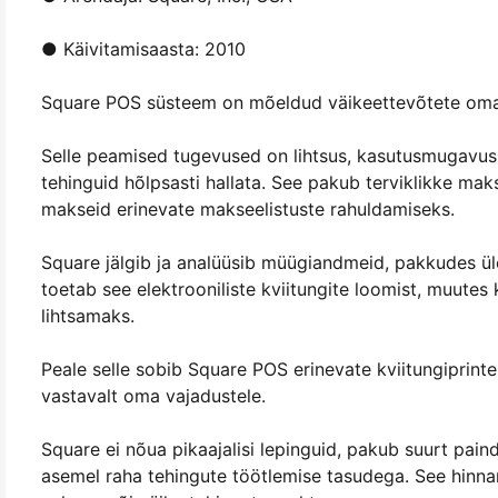
● Käivitamisaasta: 2010
Square POS süsteem on mõeldud väikeettevõtete omani
Selle peamised tugevused on lihtsus, kasutusmugavus 
tehinguid hõlpsasti hallata. See pakub terviklikke mak
makseid erinevate makseelistuste rahuldamiseks.
Square jälgib ja analüüsib müügiandmeid, pakkudes üle
toetab see elektrooniliste kviitungite loomist, muutes
lihtsamaks.
Peale selle sobib Square POS erinevate kviitungiprint
vastavalt oma vajadustele.
Square ei nõua pikaajalisi lepinguid, pakub suurt paindl
asemel raha tehingute töötlemise tasudega. See hinnamu