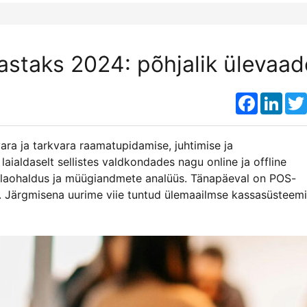
astaks 2024: põhjalik ülevaad
Faceboo
Link
ra ja tarkvara raamatupidamise, juhtimise ja
ialdaselt sellistes valdkondades nagu online ja offline
 laohaldus ja müügiandmete analüüs. Tänapäeval on POS-
. Järgmisena uurime viie tuntud ülemaailmse kassasüsteemi