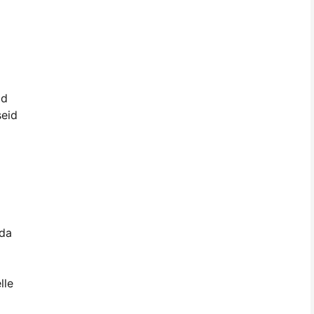
id
seid
ida
lle