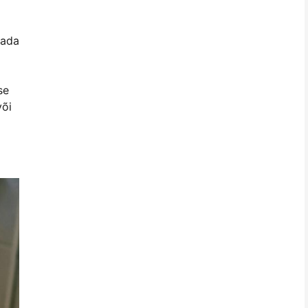
tada
se
või