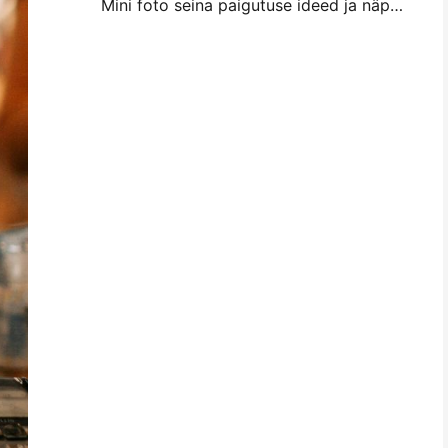
Mini foto seina paigutuse ideed ja näpunäited magamistuba ja magamistuba kaunistamiseks