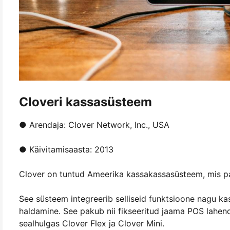
Cloveri kassasüsteem
● Arendaja: Clover Network, Inc., USA
● Käivitamisaasta: 2013
Clover on tuntud Ameerika kassakassasüsteem, mis pak
See süsteem integreerib selliseid funktsioone nagu ka
haldamine. See pakub nii fikseeritud jaama POS lahendu
sealhulgas Clover Flex ja Clover Mini.