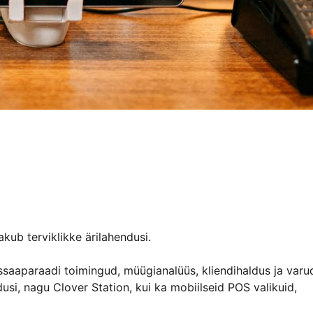
ub terviklikke ärilahendusi.
ssaaparaadi toimingud, müügianalüüs, kliendihaldus ja varu
si, nagu Clover Station, kui ka mobiilseid POS valikuid,