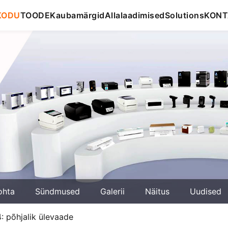
KODU
TOODE
Kaubamärgid
Allalaadimised
Solutions
KONT
ohta
Sündmused
Galerii
Näitus
Uudised
: põhjalik ülevaade