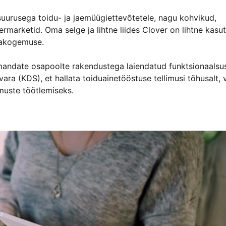
suurusega toidu- ja jaemüügiettevõtetele, nagu kohvikud,
ermarketid. Oma selge ja lihtne liides Clover on lihtne kasu
ajakogemuse.
lmandate osapoolte rakendustega laiendatud funktsionaalsu
ara (KDS), et hallata toiduainetööstuse tellimusi tõhusalt, 
uste töötlemiseks.