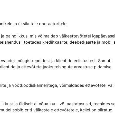
kele ja üksikutele operaatoritele.
ja paindlikkus, mis võimaldab väikeettevõtetel igapäevase
selahendusi, toetades krediitkaarte, deebetkaarte ja mobiil
vaadet müügistrendidest ja klientide eelistustest. Samuti
 klientide ja ettevõtete jaoks tehingute arvestuse pidamise
erite ja vöötkoodiskanneritega, võimaldades ettevõtetel val
ikkust ja üldiselt ei nõua kuu- või aastatasusid, teenides se
del sobib eriti väikestele ettevõtetele, kellel on piiratud