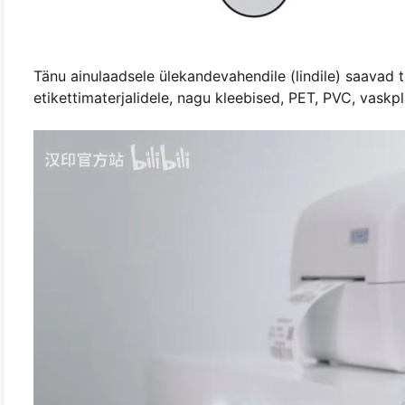
Tänu ainulaadsele ülekandevahendile (lindile) saavad t
etikettimaterjalidele, nagu kleebised, PET, PVC, vaskp