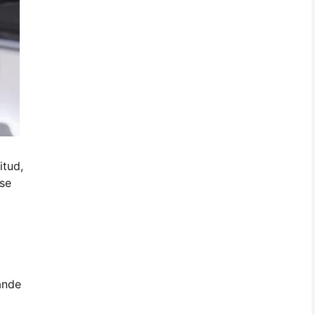
itud,
ise
ande