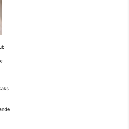
tub
d
de
isaks
kande