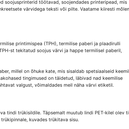
ed soojusprinterid töötavad, soojendades printeripead, mis
kreetsete värvidega teksti või pilte. Vaatame kiiresti mõl
ilise printimispea (TPH), termilise paberi ja plaadirulli
PH-st tekitatud soojus värvi ja happe termilisel paberil,
aber, millel on õhuke kate, mis sisaldab spetsiaalseid keemil
sjakohased tingimused on täidetud, läbivad nad keemilise
htavat valgust, võimaldades meil näha värvi etiketil.
 tindi trükisildile. Täpsemalt muutub lindi PET-kilel olev ti
trükipinnale, kuvades trükitava sisu.