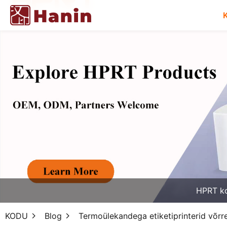
HPRT k
KODU
Blog
Termoülekandega etiketiprinterid võrrel