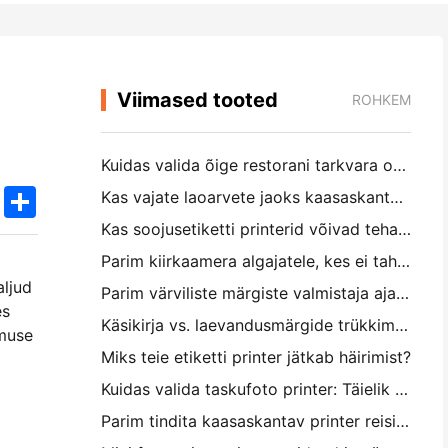
Viimased tooted
ROHKEM
Kuidas valida õige restorani tarkvara oma väikese või keskmise suurusega restorani jaoks
k
edIn
Twitter
Share
Kas vajate laoarvete jaoks kaasaskantavat A4-printerit? Mis tegelikult töötab
Kas soojusetiketti printerid võivad teha väikeettevõtete toodetele veekindel etikett?
Parim kiirkaamera algajatele, kes ei taha paberit raiskata
aljud
Parim värviliste märgiste valmistaja ajakirjastamiseks ja scrapbooking'iks: lisage iga leheküljele rohkem värvi
es
Käsikirja vs. laevandusmärgide trükkimine: näpunäited väikeettevõtetele 2026. aastal
imuse
Miks teie etiketti printer jätkab häirimist?
Kuidas valida taskufoto printer: Täielik juhend ajakirjanduse, reisimise ja iPhone'i kasutajatele
Parim tindita kaasaskantav printer reisimiseks, kooliks ja mobiiltööks: Hanin MT620 Pro ülevaade