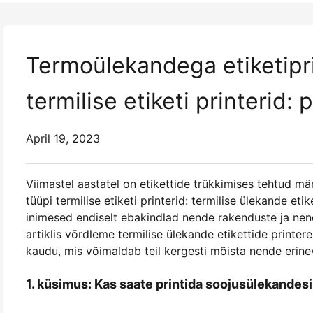
Termoülekandega etiketipri
termilise etiketi printerid: 
April 19, 2023
Viimastel aastatel on etikettide trükkimises tehtud 
tüüpi termilise etiketi printerid: termilise ülekande etike
inimesed endiselt ebakindlad nende rakenduste ja nen
artiklis võrdleme termilise ülekande etikettide printer
kaudu, mis võimaldab teil kergesti mõista nende erinev
1. küsimus: Kas saate printida soojusülekandesi