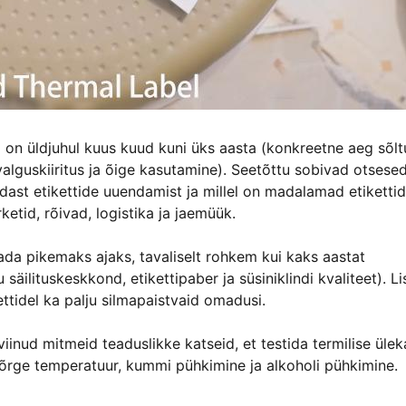
iga on üldjuhul kuus kuud kuni üks aasta (konkreetne aeg sõl
 valguskiiritus ja õige kasutamine). Seetõttu sobivad otsese
edast etikettide uuendamist ja millel on madalamad etiketti
tid, rõivad, logistika ja jaemüük.
ada pikemaks ajaks, tavaliselt rohkem kui kaks aastat
säilituskeskkond, etikettipaber ja süsiniklindi kvaliteet). L
tidel ka palju silmapaistvaid omadusi.
iinud mitmeid teaduslikke katseid, et testida termilise üle
kõrge temperatuur, kummi pühkimine ja alkoholi pühkimine.