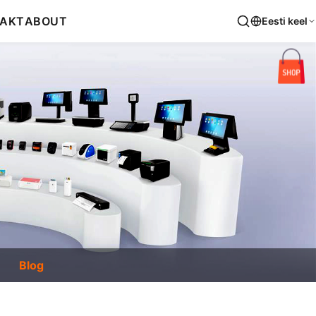
AKT
ABOUT
Eesti keel
Blog