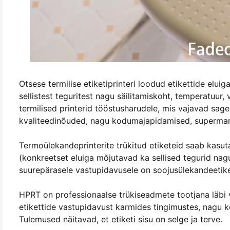
Otsese termilise etiketiprinteri loodud etikettide elu
sellistest teguritest nagu säilitamiskoht, temperatuur,
termilised printerid tööstusharudele, mis vajavad sag
kvaliteedinõuded, nagu kodumajapidamised, supermarke
Termoülekandeprinterite trükitud etiketeid saab kasut
(konkreetset eluiga mõjutavad ka sellised tegurid nagu 
suurepärasele vastupidavusele on soojusülekandeetiket
HPRT on professionaalse trükiseadmete tootjana läbi v
etikettide vastupidavust karmides tingimustes, nagu 
Tulemused näitavad, et etiketi sisu on selge ja terve.