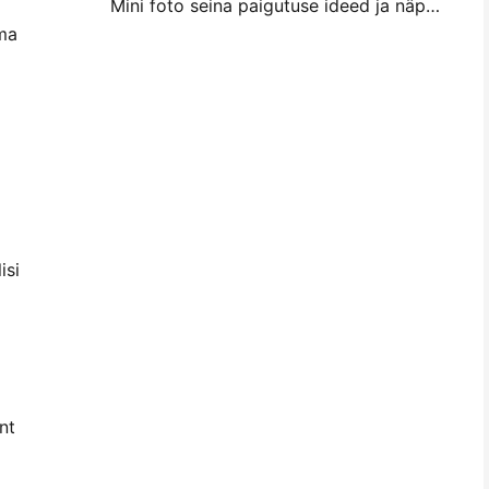
Mini foto seina paigutuse ideed ja näpunäited magamistuba ja magamistuba kaunistamiseks
ema
isi
nt