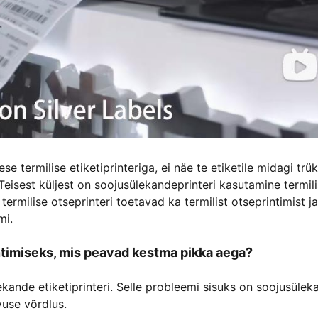
se termilise etiketiprinteriga, ei näe te etiketile midagi trük
Teisest küljest on soojusülekandeprinteri kasutamine termil
 termilise otseprinteri toetavad ka termilist otseprintimist ja
mi.
rintimiseks, mis peavad kestma pikka aega?
kande etiketiprinteri. Selle probleemi sisuks on soojusülek
vuse võrdlus.