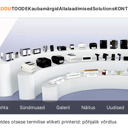
KODU
TOODE
Kaubamärgid
Allalaadimised
Solutions
KONT
ohta
Sündmused
Galerii
Näitus
Uudised
des otsese termilise etiketi printerid: põhjalik võrdlus