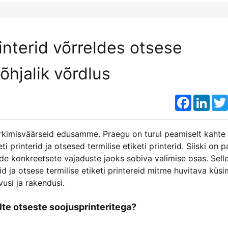
nterid võrreldes otsese
põhjalik võrdlus
Faceboo
Link
märkimisväärseid edusamme. Praegu on turul peamiselt kahte
ti printerid ja otsesed termilise etiketi printerid. Siiski on p
de konkreetsete vajaduste jaoks sobiva valimise osas. Sell
eid ja otsese termilise etiketi printereid mitme huvitava küs
usi ja rakendusi.
lte otseste soojusprinteritega?