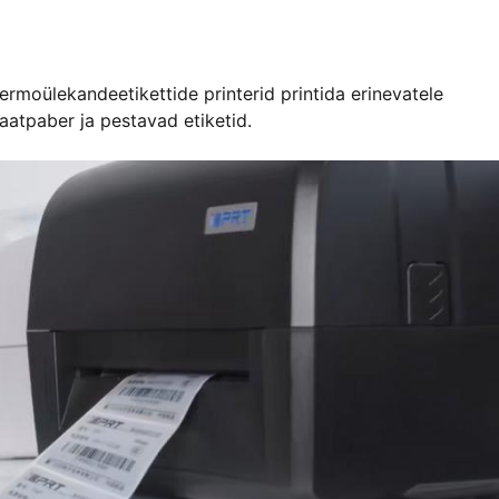
ermoülekandeetikettide printerid printida erinevatele
laatpaber ja pestavad etiketid.