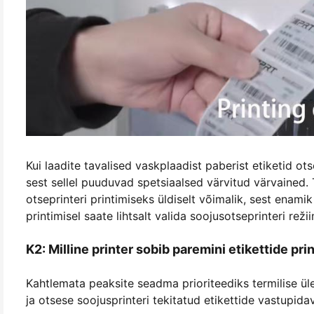
Kui laadite tavalised vaskplaadist paberist etiketid otse
sest sellel puuduvad spetsiaalsed värvitud värvained. 
otseprinteri printimiseks üldiselt võimalik, sest enamik
printimisel saate lihtsalt valida soojusotseprinteri režii
K2: Milline printer sobib paremini etikettide p
Kahtlemata peaksite seadma prioriteediks termilise üle
ja otsese soojusprinteri tekitatud etikettide vastupida