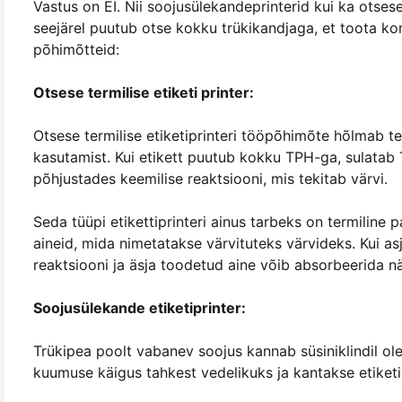
Vastus on EI. Nii soojusülekandeprinterid kui ka otses
seejärel puutub otse kokku trükikandjaga, et toota kon
põhimõtteid:
Otsese termilise etiketi printer:
Otsese termilise etiketiprinteri tööpõhimõte hõlmab term
kasutamist. Kui etikett puutub kokku TPH-ga, sulatab T
põhjustades keemilise reaktsiooni, mis tekitab värvi.
Seda tüüpi etikettiprinteri ainus tarbeks on termiline p
aineid, mida nimetatakse värvituteks värvideks. Kui a
reaktsiooni ja äsja toodetud aine võib absorbeerida nä
Soojusülekande etiketiprinter:
Trükipea poolt vabanev soojus kannab süsiniklindil oleva
kuumuse käigus tahkest vedelikuks ja kantakse etiketi 