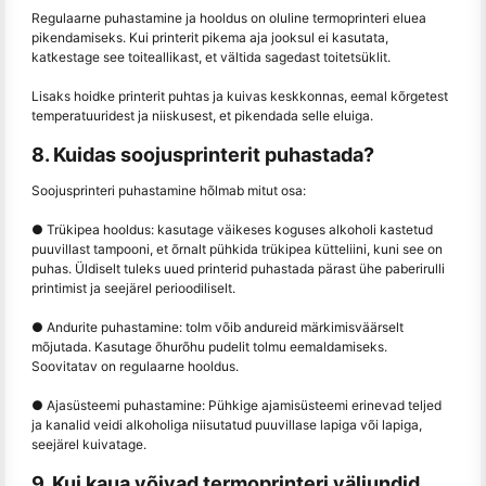
Regulaarne puhastamine ja hooldus on oluline termoprinteri eluea
pikendamiseks. Kui printerit pikema aja jooksul ei kasutata,
katkestage see toiteallikast, et vältida sagedast toitetsüklit.
Lisaks hoidke printerit puhtas ja kuivas keskkonnas, eemal kõrgetest
temperatuuridest ja niiskusest, et pikendada selle eluiga.
8. Kuidas soojusprinterit puhastada?
Soojusprinteri puhastamine hõlmab mitut osa:
● Trükipea hooldus: kasutage väikeses koguses alkoholi kastetud
puuvillast tampooni, et õrnalt pühkida trükipea kütteliini, kuni see on
puhas. Üldiselt tuleks uued printerid puhastada pärast ühe paberirulli
printimist ja seejärel perioodiliselt.
● Andurite puhastamine: tolm võib andureid märkimisväärselt
mõjutada. Kasutage õhurõhu pudelit tolmu eemaldamiseks.
Soovitatav on regulaarne hooldus.
● Ajasüsteemi puhastamine: Pühkige ajamisüsteemi erinevad teljed
ja kanalid veidi alkoholiga niisutatud puuvillase lapiga või lapiga,
seejärel kuivatage.
9. Kui kaua võivad termoprinteri väljundid