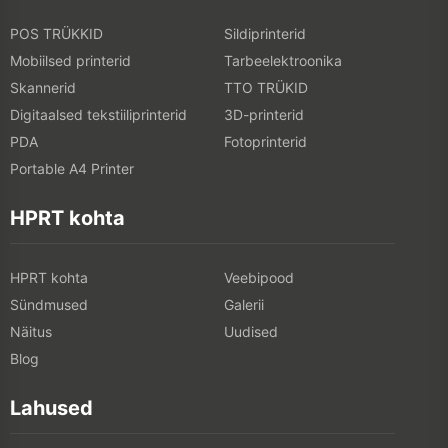
POS TRÜKKID
Sildiprinterid
Mobiilsed printerid
Tarbeelektroonika
Skannerid
TTO TRÜKID
Digitaalsed tekstiiliprinterid
3D-printerid
PDA
Fotoprinterid
Portable A4 Printer
HPRT kohta
HPRT kohta
Veebipood
Sündmused
Galerii
Näitus
Uudised
Blog
Lahused