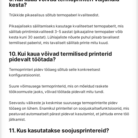
kesta?
Trükkide pikaealisus sõltub termopaberi kvaliteedist.
Pikaajaliseks säilitamiseks kasutage kvaliteetset termopaberit, mis
säilitab printimiskvaliteedi 3-5 aastat (pikaajaline termopaber võib
kesta kuni 30 aastat). Lühiajaliste nõuete puhul piisab tavalisest
termilisest paberist, mis tavaliselt säilitab printe mitu kuud.
10. Kui kaua võivad termilised printerid
pidevalt töötada?
Termoprrinteri pidev tööaeg sõltub selle konkreetsest
konfiguratsioonist.
Suure võimsusega termoprinterid, mis on mõeldud raskete
töökoormuste jaoks, võivad töötada pidevalt mitu tundi.
Seevastu väikeste ja keskmise suurusega termoprinterite pidev
tööaeg on lühem. Enamikul printeritel on soojuskaitsefunktsioonid, mis
peatuvad automaatselt pärast pidevat kasutamist, et jahtuda enne töö
jätkamist.
11. Kus kasutatakse soojusprintereid?