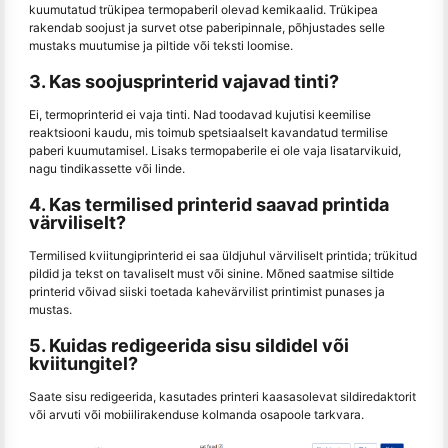
kuumutatud trükipea termopaberil olevad kemikaalid. Trükipea
rakendab soojust ja survet otse paberipinnale, põhjustades selle
mustaks muutumise ja piltide või teksti loomise.
3. Kas soojusprinterid vajavad tinti?
Ei, termoprinterid ei vaja tinti. Nad toodavad kujutisi keemilise
reaktsiooni kaudu, mis toimub spetsiaalselt kavandatud termilise
paberi kuumutamisel. Lisaks termopaberile ei ole vaja lisatarvikuid,
nagu tindikassette või linde.
4. Kas termilised printerid saavad printida
värviliselt?
Termilised kviitungiprinterid ei saa üldjuhul värviliselt printida; trükitud
pildid ja tekst on tavaliselt must või sinine. Mõned saatmise siltide
printerid võivad siiski toetada kahevärvilist printimist punases ja
mustas.
5. Kuidas redigeerida sisu sildidel või
kviitungitel?
Saate sisu redigeerida, kasutades printeri kaasasolevat sildiredaktorit
või arvuti või mobiilirakenduse kolmanda osapoole tarkvara.