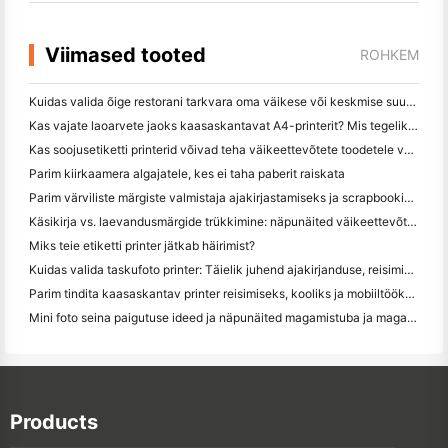
Viimased tooted
ROHKEM
Kuidas valida õige restorani tarkvara oma väikese või keskmise suurusega restorani jaoks
Kas vajate laoarvete jaoks kaasaskantavat A4-printerit? Mis tegelikult töötab
Kas soojusetiketti printerid võivad teha väikeettevõtete toodetele veekindel etikett?
Parim kiirkaamera algajatele, kes ei taha paberit raiskata
Parim värviliste märgiste valmistaja ajakirjastamiseks ja scrapbooking'iks: lisage iga leheküljele rohkem värvi
Käsikirja vs. laevandusmärgide trükkimine: näpunäited väikeettevõtetele 2026. aastal
Miks teie etiketti printer jätkab häirimist?
Kuidas valida taskufoto printer: Täielik juhend ajakirjanduse, reisimise ja iPhone'i kasutajatele
Parim tindita kaasaskantav printer reisimiseks, kooliks ja mobiiltööks: Hanin MT620 Pro ülevaade
Mini foto seina paigutuse ideed ja näpunäited magamistuba ja magamistuba kaunistamiseks
Products