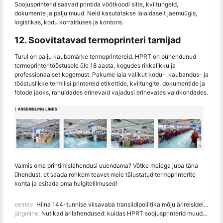
Soojusprinterid saavad printida vöötkoodi silte, kviitungeid,
dokumente ja palju muud. Neid kasutatakse laialdaselt jaemüügis,
logistikas, kodu korralduses ja kontoris.
12. Soovitatavad termoprinteri tarnijad
Turul on palju kaubamärke termoprintereid. HPRT on pühendunud
termoprinteritööstusele üle 18 aasta, kogudes rikkalikku ja
professionaalset kogemust. Pakume laia valikut kodu-, kaubandus- ja
tööstuslikke termilisi printereid etikettide, kviitungite, dokumentide ja
fotode jaoks, rahuldades erinevaid vajadusi erinevates valdkondades.
Valmis oma printimislahendusi uuendama? Võtke meiega juba täna
ühendust, et saada rohkem teavet meie täiustatud termoprinterite
kohta ja esitada oma hulgitellimused!
eelnev:
Hiina 144-tunnise viisavaba transiidipoliitika mõju ärireisidele Hiinasse
järgmine:
Nutikad ärilahendused: kuidas HPRT soojusprinterid muudavad jaemüügi, toitlustuse ja logistika revolutsiooniks