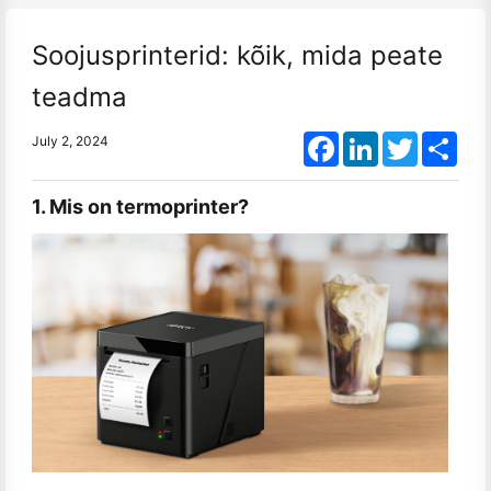
Soojusprinterid: kõik, mida peate
teadma
Facebook
LinkedIn
Twitter
Shar
July 2, 2024
1. Mis on termoprinter?