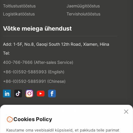
Toitlustustööstus
Jaemüügitööstus
Logistikatööstus
Tervishoiutööstus
Võtke meiega ühendust
Add: 1-5F, No.8, Gaoqi South 12th Road, Xiamen, Hiina
Tel:
400-766-7666 (After-sales Service)
+86-(0)592-5885993 (English)
+86-(0)592-5885991 (Chinese)
Liitu meie e-posti nimekirjaga
Cookies Policy
KONTAKT
Kasutame oma veebisaidil küpsiseid, et pakkuda teile parimat