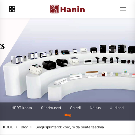
HPRT kohta
Sündmused
Galerii
Näitus
Uudised
Blog
KODU
Blog
Soojusprinterid: kõik, mida peate teadma