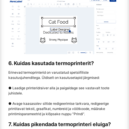
6. Kuidas kasutada termoprinterit?
Erinevad termoprinterid on varustatud spetsiifiliste
kasutusjuhenditega. Üldiselt on kasutusetapid järgmised:
● Laadige printeridraiver alla ja paigaldage see vastavalt toote
juhistele.
● Avage kaasasolev siltide redigeerimise tarkvara, redigeerige
printitavat teksti, graafikat, numbreid ja vöötkoode, määrake
printimisparameetrid ja klõpsake nuppu "Prindi".
7. Kuidas pikendada termoprinteri eluiga?