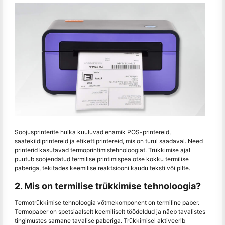
Soojusprinterite hulka kuuluvad enamik POS-printereid,
saatekildiprintereid ja etikettiprintereid, mis on turul saadaval. Need
printerid kasutavad termoprintimistehnoloogiat. Trükkimise ajal
puutub soojendatud termilise printimispea otse kokku termilise
paberiga, tekitades keemilise reaktsiooni kaudu teksti või pilte.
2. Mis on termilise trükkimise tehnoloogia?
Termotrükkimise tehnoloogia võtmekomponent on termiline paber.
Termopaber on spetsiaalselt keemiliselt töödeldud ja näeb tavalistes
tingimustes sarnane tavalise paberiga. Trükkimisel aktiveerib