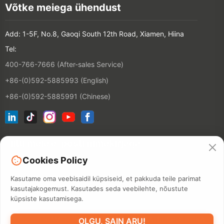
Võtke meiega ühendust
Add: 1-5F, No.8, Gaoqi South 12th Road, Xiamen, Hiina
Tel:
400-766-7666 (After-sales Service)
+86-(0)592-5885993 (English)
+86-(0)592-5885991 (Chinese)
Liitu meie e-posti nimekirjaga
Cookies Policy
KONTAKT
Kasutame oma veebisaidil küpsiseid, et pakkuda teile parimat
kasutajakogemust. Kasutades seda veebilehte, nõustute
küpsiste kasutamisega.
©2026 XIAMEN HANIN CO., LTD.
PRIVAATSUSPOLIITIKA
OLGU, SAIN ARU!