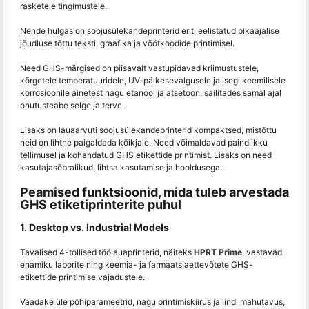
rasketele tingimustele.
Nende hulgas on soojusülekandeprinterid eriti eelistatud pikaajalise
jõudluse tõttu teksti, graafika ja vöötkoodide printimisel.
Need GHS-märgised on piisavalt vastupidavad kriimustustele,
kõrgetele temperatuuridele, UV-päikesevalgusele ja isegi keemilisele
korrosioonile ainetest nagu etanool ja atsetoon, säilitades samal ajal
ohutusteabe selge ja terve.
Lisaks on lauaarvuti soojusülekandeprinterid kompaktsed, mistõttu
neid on lihtne paigaldada kõikjale. Need võimaldavad paindlikku
tellimusel ja kohandatud GHS etikettide printimist. Lisaks on need
kasutajasõbralikud, lihtsa kasutamise ja hooldusega.
Peamised funktsioonid, mida tuleb arvestada
GHS etiketiprinterite puhul
1. Desktop vs. Industrial Models
Tavalised 4-tollised töölauaprinterid, näiteks
HPRT Prime
, vastavad
enamiku laborite ning keemia- ja farmaatsiaettevõtete GHS-
etikettide printimise vajadustele.
Vaadake üle põhiparameetrid, nagu printimiskiirus ja lindi mahutavus,