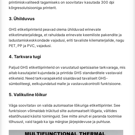
printimiskvaliteedi tagamiseks on soovitatav kasutada 300 dpi
kõrgresolutsiooniga printerit.
3. Ühilduvus
GHS etiketiprinterid peavad olema ühilduvad erinevate
etiketimaterjalidega, et rahuldada erinevate keemiliste pakendite ja
ladustamiskeskkondade vajadusi, eriti tavaliste kilematerjalide, nagu
PET, PP ja PVC, vajadusi.
4. Tarkvara tugi
Paljud GHS etikettiprinterid on varustatud spetsiaalse tarkvaraga, mis
aitab kasutajatel kujundada ja printida GHS standarditele vastavaid
etiketeid. Need tarkvarapaketid sisaldavad tavaliselt GHS-
sümboliteegi, eelkujundatud malle ja vastavuskontrolli funktsioone.
5. Valikuline lõikur
Väga soovitatav on valida automaatse lõikuriga etikettiprinter. See
funktsioon võimaldab trükitud silte automaatselt lõigata, vältides
ebatõhusaid käsitsi toiminguid. See mitte ainult ei paranda tootmise
tõhusust, vaid tagab ka iga märgise järjepidevuse ja puhtuse.