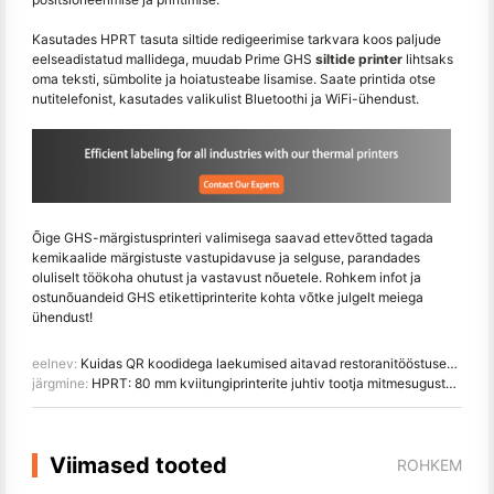
Kasutades HPRT tasuta siltide redigeerimise tarkvara koos paljude
eelseadistatud mallidega, muudab Prime GHS
siltide printer
lihtsaks
oma teksti, sümbolite ja hoiatusteabe lisamise. Saate printida otse
nutitelefonist, kasutades valikulist Bluetoothi ja WiFi-ühendust.
Õige GHS-märgistusprinteri valimisega saavad ettevõtted tagada
kemikaalide märgistuste vastupidavuse ja selguse, parandades
oluliselt töökoha ohutust ja vastavust nõuetele. Rohkem infot ja
ostunõuandeid GHS etikettiprinterite kohta võtke julgelt meiega
ühendust!
eelnev:
Kuidas QR koodidega laekumised aitavad restoranitööstuses digitaalset transformatsiooni kaasa
järgmine:
HPRT: 80 mm kviitungiprinterite juhtiv tootja mitmesugustele tööstusharudele
Viimased tooted
ROHKEM