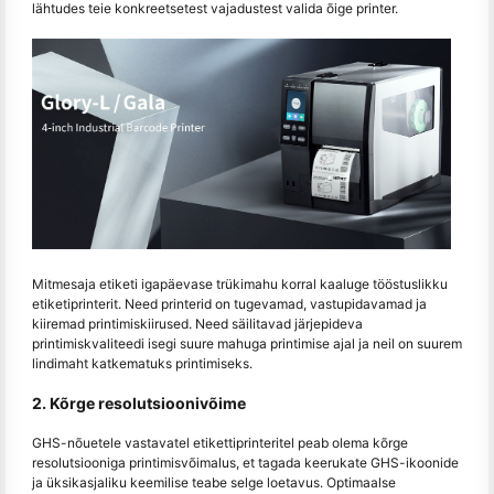
lähtudes teie konkreetsetest vajadustest valida õige printer.
Mitmesaja etiketi igapäevase trükimahu korral kaaluge tööstuslikku
etiketiprinterit. Need printerid on tugevamad, vastupidavamad ja
kiiremad printimiskiirused. Need säilitavad järjepideva
printimiskvaliteedi isegi suure mahuga printimise ajal ja neil on suurem
lindimaht katkematuks printimiseks.
2. Kõrge resolutsioonivõime
GHS-nõuetele vastavatel etikettiprinteritel peab olema kõrge
resolutsiooniga printimisvõimalus, et tagada keerukate GHS-ikoonide
ja üksikasjaliku keemilise teabe selge loetavus. Optimaalse