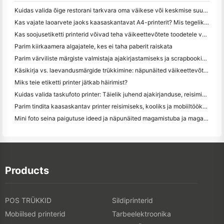
Kuidas valida õige restorani tarkvara oma väikese või keskmise suurusega restorani jaoks
Kas vajate laoarvete jaoks kaasaskantavat A4-printerit? Mis tegelikult töötab
Kas soojusetiketti printerid võivad teha väikeettevõtete toodetele veekindel etikett?
Parim kiirkaamera algajatele, kes ei taha paberit raiskata
Parim värviliste märgiste valmistaja ajakirjastamiseks ja scrapbooking'iks: lisage iga leheküljele rohkem värvi
Käsikirja vs. laevandusmärgide trükkimine: näpunäited väikeettevõtetele 2026. aastal
Miks teie etiketti printer jätkab häirimist?
Kuidas valida taskufoto printer: Täielik juhend ajakirjanduse, reisimise ja iPhone'i kasutajatele
Parim tindita kaasaskantav printer reisimiseks, kooliks ja mobiiltööks: Hanin MT620 Pro ülevaade
Mini foto seina paigutuse ideed ja näpunäited magamistuba ja magamistuba kaunistamiseks
Products
POS TRÜKKID
Sildiprinterid
Mobiilsed printerid
Tarbeelektroonika