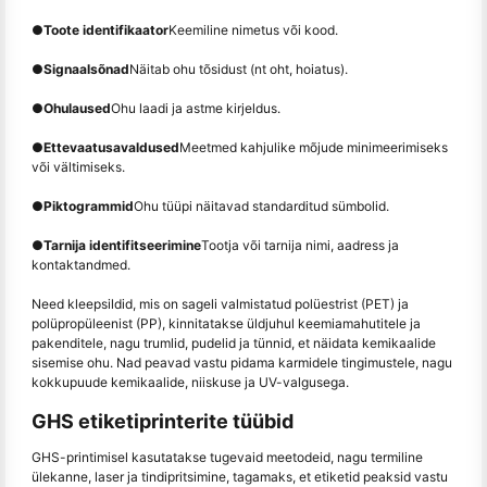
●
Toote identifikaator
Keemiline nimetus või kood.
●
Signaalsõnad
Näitab ohu tõsidust (nt oht, hoiatus).
●
Ohulaused
Ohu laadi ja astme kirjeldus.
●
Ettevaatusavaldused
Meetmed kahjulike mõjude minimeerimiseks
või vältimiseks.
●
Piktogrammid
Ohu tüüpi näitavad standarditud sümbolid.
●
Tarnija identifitseerimine
Tootja või tarnija nimi, aadress ja
kontaktandmed.
Need kleepsildid, mis on sageli valmistatud polüestrist (PET) ja
polüpropüleenist (PP), kinnitatakse üldjuhul keemiamahutitele ja
pakenditele, nagu trumlid, pudelid ja tünnid, et näidata kemikaalide
sisemise ohu. Nad peavad vastu pidama karmidele tingimustele, nagu
kokkupuude kemikaalide, niiskuse ja UV-valgusega.
GHS etiketiprinterite tüübid
GHS-printimisel kasutatakse tugevaid meetodeid, nagu termiline
ülekanne, laser ja tindipritsimine, tagamaks, et etiketid peaksid vastu