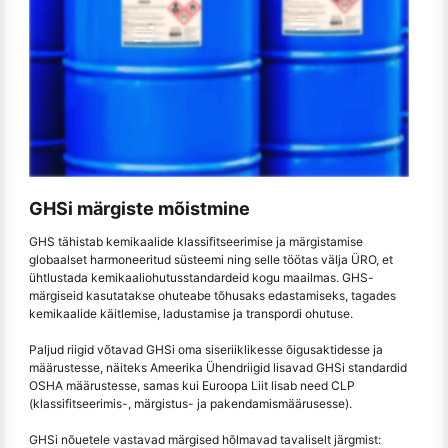
GHSi märgiste mõistmine
GHS tähistab kemikaalide klassifitseerimise ja märgistamise
globaalset harmoneeritud süsteemi ning selle töötas välja ÜRO, et
ühtlustada kemikaaliohutusstandardeid kogu maailmas. GHS-
märgiseid kasutatakse ohuteabe tõhusaks edastamiseks, tagades
kemikaalide käitlemise, ladustamise ja transpordi ohutuse.
Paljud riigid võtavad GHSi oma siseriiklikesse õigusaktidesse ja
määrustesse, näiteks Ameerika Ühendriigid lisavad GHSi standardid
OSHA määrustesse, samas kui Euroopa Liit lisab need CLP
(klassifitseerimis-, märgistus- ja pakendamismäärusesse).
GHSi nõuetele vastavad märgised hõlmavad tavaliselt järgmist: