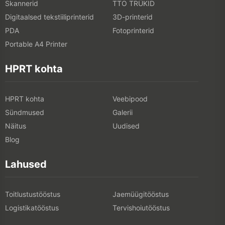
Skannerid
TTO TRÜKID
Digitaalsed tekstiiliprinterid
3D-printerid
PDA
Fotoprinterid
Portable A4 Printer
HPRT kohta
HPRT kohta
Veebipood
Sündmused
Galerii
Näitus
Uudised
Blog
Lahused
Toitlustustööstus
Jaemüügitööstus
Logistikatööstus
Tervishoiutööstus