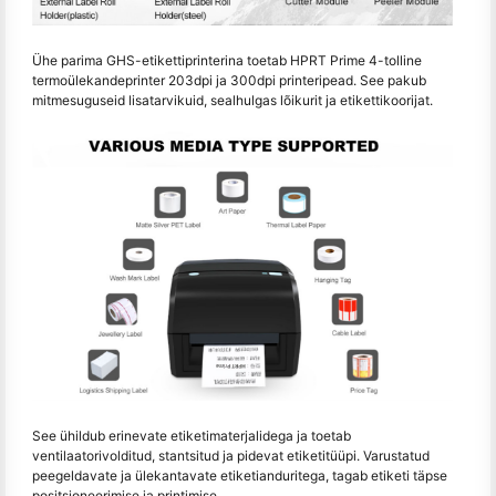
Ühe parima GHS-etikettiprinterina toetab HPRT Prime 4-tolline
termoülekandeprinter 203dpi ja 300dpi printeripead. See pakub
mitmesuguseid lisatarvikuid, sealhulgas lõikurit ja etikettikoorijat.
See ühildub erinevate etiketimaterjalidega ja toetab
ventilaatorivolditud, stantsitud ja pidevat etiketitüüpi. Varustatud
peegeldavate ja ülekantavate etiketianduritega, tagab etiketi täpse
positsioneerimise ja printimise.