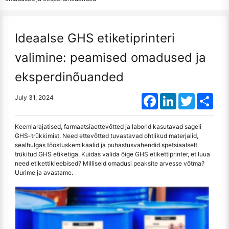
Ideaalse GHS etiketiprinteri
valimine: peamised omadused ja
eksperdinõuanded
Facebook
LinkedIn
Twitter
Shar
July 31, 2024
Keemiarajatised, farmaatsiaettevõtted ja laborid kasutavad sageli
GHS-trükkimist. Need ettevõtted tuvastavad ohtlikud materjalid,
sealhulgas tööstuskemikaalid ja puhastusvahendid spetsiaalselt
trükitud GHS etiketiga. Kuidas valida õige GHS etikettiprinter, et luua
need etikettikleebised? Milliseid omadusi peaksite arvesse võtma?
Uurime ja avastame.