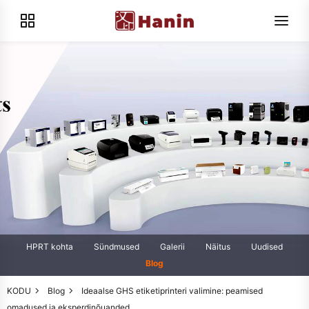
HPRT kohta
Sündmused
Galerii
Näitus
Uudised
Blog
KODU
Blog
Ideaalse GHS etiketiprinteri valimine: peamised
omadused ja eksperdinõuanded