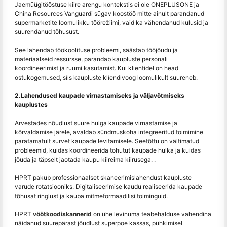
Jaemüügitööstuse kiire arengu kontekstis ei ole ONEPLUSONE ja
China Resources Vanguardi sügav koostöö mitte ainult parandanud
supermarketite loomulikku töörežiimi, vaid ka vähendanud kulusid ja
suurendanud tõhusust.
See lahendab töökoolituse probleemi, säästab tööjõudu ja
materiaalseid ressursse, parandab kaupluste personali
koordineerimist ja ruumi kasutamist. Kui klientidel on head
ostukogemused, siis kaupluste kliendivoog loomulikult suureneb.
2.Lahendused kaupade virnastamiseks ja väljavõtmiseks
kauplustes
Arvestades nõudlust suure hulga kaupade virnastamise ja
kõrvaldamise järele, avaldab sündmuskoha integreeritud toimimine
paratamatult survet kaupade levitamisele. Seetõttu on vältimatud
probleemid, kuidas koordineerida tohutut kaupade hulka ja kuidas
jõuda ja täpselt jaotada kaupu kiireima kiirusega. .
HPRT pakub professionaalset skaneerimislahendust kaupluste
varude rotatsiooniks. Digitaliseerimise kaudu realiseerida kaupade
tõhusat ringlust ja kauba mitmeformaadilisi toiminguid.
HPRT
vöötkoodiskannerid
on ühe levinuma teabehalduse vahendina
näidanud suurepärast jõudlust superpoe kassas, pühkimisel