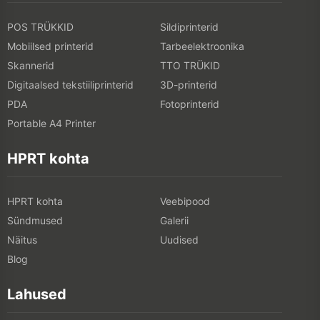
POS TRÜKKID
Sildiprinterid
Mobiilsed printerid
Tarbeelektroonika
Skannerid
TTO TRÜKID
Digitaalsed tekstiiliprinterid
3D-printerid
PDA
Fotoprinterid
Portable A4 Printer
HPRT kohta
HPRT kohta
Veebipood
Sündmused
Galerii
Näitus
Uudised
Blog
Lahused