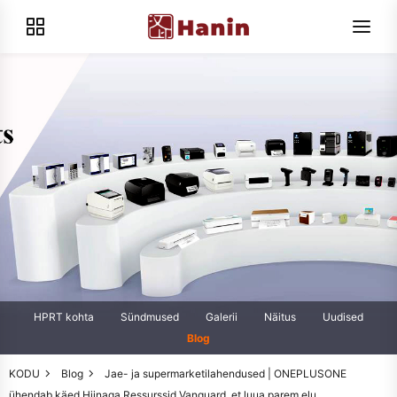
HPRT kohta
Sündmused
Galerii
Näitus
Uudised
Blog
KODU
Blog
Jae- ja supermarketilahendused | ONEPLUSONE
ühendab käed Hiinaga Ressurssid Vanguard, et luua parem elu