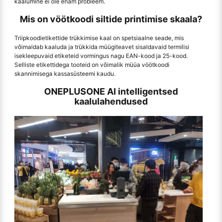
kaalumine ei ole enam probleem.
Mis on vöötkoodi siltide printimise skaala?
Triipkoodietikettide trükkimise kaal on spetsiaalne seade, mis
võimaldab kaaluda ja trükkida müügiteavet sisaldavaid termilisi
isekleepuvaid etiketeid vormingus nagu EAN-kood ja 25-kood.
Selliste etikettidega tooteid on võimalik müüa vöötkoodi
skannimisega kassasüsteemi kaudu.
ONEPLUSONE AI intelligentsed
kaalulahendused