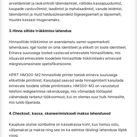
arveldamisel ja laokontrolli täiendamisel, vältides kassapuudumist,
kaupade vastuvõtmist, laadimist ja mahalaadimist, varude leidmist,
täiendamist ja muid haldusülesandeid õigeaegsemalt ja täpsemalt,
muutes kassast mugavamaks.
3.Hinna siltide trükkimise lahendus
Hinnasiltide trükkimine on asendamatu samm supermarketi
lahenduses. Igal tootel on oma identiteet ja etikett on toote identiteet.
Erineva suurusega tooted vastavad erinevatele hinnasiltidele, mis
nõuavad erinevatele toodetele hinnasiltide trükkimiseks erinevaid
märgistusmasinate spetsifikatsioone.
HPRT HM300-M2 hinnasiltide printer toetab erineva suurusega
etikettide printimist. Kasutajad saavad seda hinnaprinterit kasutada
erinevate toodete siltide printimiseks. HM300-M2 on varustatud
telefoni redigeerimise rakendusega, mis võimaldab töötajatel
vähendada tarbetut töökoormust, kui on olemas suur hulk hinnasilte,
mis tuleb lõpetada.
4.Checkout, kassa, skaneerimiskoodi makse lahendused
Kaupluse olulise sümbolina on kassakassa koht, kus toimus ostu,
väljamakse ja makse ning see on ka eelmise täislingi lahenduse lõplik
voog.