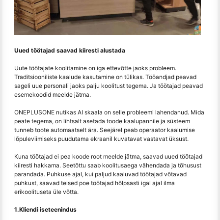
Uued töötajad saavad kiiresti alustada
Uute töötajate koolitamine on iga ettevõtte jaoks probleem.
Traditsiooniliste kaalude kasutamine on tülikas. Tööandjad peavad
sageli uue personali jaoks palju koolitust tegema. Ja töötajad peavad
esemekoodid meelde jätma.
ONEPLUSONE nutikas AI skaala on selle probleemi lahendanud. Mida
peate tegema, on lihtsalt asetada toode kaalupannile ja süsteem
tunneb toote automaatselt ära. Seejärel peab operaator kaalumise
lõpuleviimiseks puudutama ekraanil kuvatavat vastavat üksust.
Kuna töötajad ei pea koode root meelde jätma, saavad uued töötajad
kiiresti hakkama. Seetõttu saab koolitusaega vähendada ja tõhusust
parandada. Puhkuse ajal, kui paljud kaaluvad töötajad võtavad
puhkust, saavad teised poe töötajad hõlpsasti igal ajal ilma
erikoolituseta üle võtta.
1.Kliendi iseteenindus