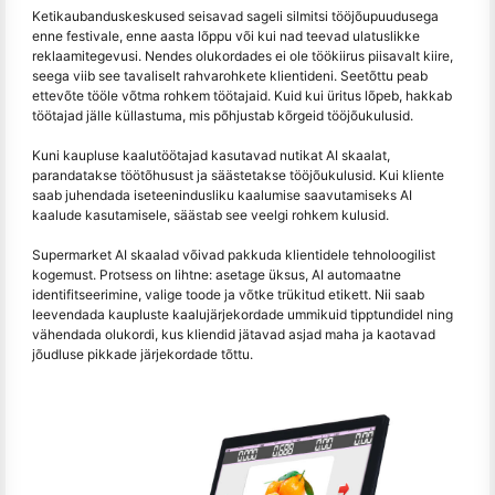
Ketikaubanduskeskused seisavad sageli silmitsi tööjõupuudusega
enne festivale, enne aasta lõppu või kui nad teevad ulatuslikke
reklaamitegevusi. Nendes olukordades ei ole töökiirus piisavalt kiire,
seega viib see tavaliselt rahvarohkete klientideni. Seetõttu peab
ettevõte tööle võtma rohkem töötajaid. Kuid kui üritus lõpeb, hakkab
töötajad jälle küllastuma, mis põhjustab kõrgeid tööjõukulusid.
Kuni kaupluse kaalutöötajad kasutavad nutikat AI skaalat,
parandatakse töötõhusust ja säästetakse tööjõukulusid. Kui kliente
saab juhendada iseteenindusliku kaalumise saavutamiseks AI
kaalude kasutamisele, säästab see veelgi rohkem kulusid.
Supermarket AI skaalad võivad pakkuda klientidele tehnoloogilist
kogemust. Protsess on lihtne: asetage üksus, AI automaatne
identifitseerimine, valige toode ja võtke trükitud etikett. Nii saab
leevendada kaupluste kaalujärjekordade ummikuid tipptundidel ning
vähendada olukordi, kus kliendid jätavad asjad maha ja kaotavad
jõudluse pikkade järjekordade tõttu.