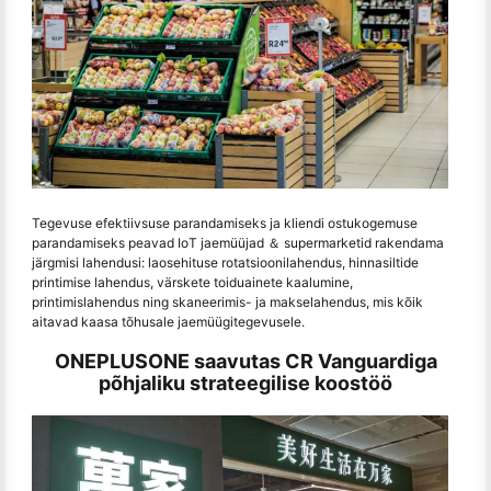
Tegevuse efektiivsuse parandamiseks ja kliendi ostukogemuse
parandamiseks peavad IoT jaemüüjad ＆ supermarketid rakendama
järgmisi lahendusi: laosehituse rotatsioonilahendus, hinnasiltide
printimise lahendus, värskete toiduainete kaalumine,
printimislahendus ning skaneerimis- ja makselahendus, mis kõik
aitavad kaasa tõhusale jaemüügitegevusele.
ONEPLUSONE saavutas CR Vanguardiga
põhjaliku strateegilise koostöö