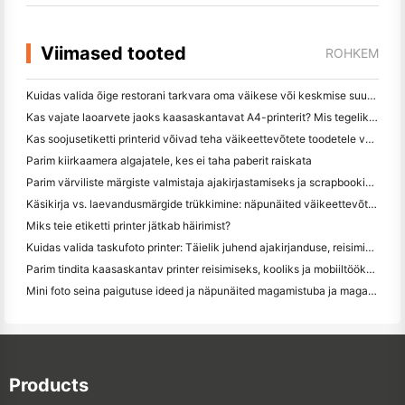
Viimased tooted
ROHKEM
Kuidas valida õige restorani tarkvara oma väikese või keskmise suurusega restorani jaoks
Kas vajate laoarvete jaoks kaasaskantavat A4-printerit? Mis tegelikult töötab
Kas soojusetiketti printerid võivad teha väikeettevõtete toodetele veekindel etikett?
Parim kiirkaamera algajatele, kes ei taha paberit raiskata
Parim värviliste märgiste valmistaja ajakirjastamiseks ja scrapbooking'iks: lisage iga leheküljele rohkem värvi
Käsikirja vs. laevandusmärgide trükkimine: näpunäited väikeettevõtetele 2026. aastal
Miks teie etiketti printer jätkab häirimist?
Kuidas valida taskufoto printer: Täielik juhend ajakirjanduse, reisimise ja iPhone'i kasutajatele
Parim tindita kaasaskantav printer reisimiseks, kooliks ja mobiiltööks: Hanin MT620 Pro ülevaade
Mini foto seina paigutuse ideed ja näpunäited magamistuba ja magamistuba kaunistamiseks
Products