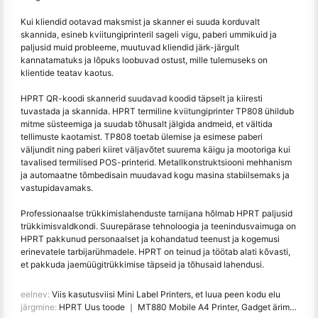
Kui kliendid ootavad maksmist ja skanner ei suuda korduvalt
skannida, esineb kviitungiprinteril sageli vigu, paberi ummikuid ja
paljusid muid probleeme, muutuvad kliendid järk-järgult
kannatamatuks ja lõpuks loobuvad ostust, mille tulemuseks on
klientide teatav kaotus.
HPRT QR-koodi skannerid suudavad koodid täpselt ja kiiresti
tuvastada ja skannida. HPRT termiline kviitungiprinter TP808 ühildub
mitme süsteemiga ja suudab tõhusalt jälgida andmeid, et vältida
tellimuste kaotamist. TP808 toetab ülemise ja esimese paberi
väljundit ning paberi kiiret väljavõtet suurema käigu ja mootoriga kui
tavalised termilised POS-printerid. Metallkonstruktsiooni mehhanism
ja automaatne tõmbedisain muudavad kogu masina stabiilsemaks ja
vastupidavamaks.
Professionaalse trükkimislahenduste tarnijana hõlmab HPRT paljusid
trükkimisvaldkondi. Suurepärase tehnoloogia ja teenindusvaimuga on
HPRT pakkunud personaalset ja kohandatud teenust ja kogemusi
erinevatele tarbijarühmadele. HPRT on teinud ja töötab alati kõvasti,
et pakkuda jaemüügitrükkimise täpseid ja tõhusaid lahendusi.
eelnev:
Viis kasutusviisi Mini Label Printers, et luua peen kodu elu
järgmine:
HPRT Uus toode ｜ MT880 Mobile A4 Printer, Gadget ärimehele