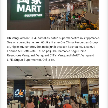
CR Vanguard on 1984. aastal asutatud supermarketite üks tippmärke.
See on suurepärane jaemüügiketti ettevõte China Resources Groupi
all, riigile kuuluv ettevõte, mida juhib otseselt keskvalitsus, samuti
Fortune 500 ettevõte. Tal on palju kaubamärke nagu China
Resources Vanguard, Vanguard CITY, Vanguard MART, Vanguard
LIFE, Suguo Supermarket, Olé ja blt.