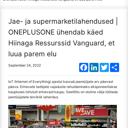
Jae- ja supermarketilahendused |
ONEPLUSONE ühendab käed
Hiinaga Ressurssid Vanguard, et
luua parem elu
Facebook
LinkedIn
Twitter
Shar
September 24, 2022
IoT (Internet of Everything) ajastul kasvab jaemüüjate arv päevast
päeva. Erinevate tarbijate vajaduste rahuldamiseks eksponeeritakse
kaupluses tohutult erinevaid kaupu. Seetõttu on oluline välja töötada
jaemüüjatele terviklik lahendus.