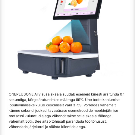
ONEPLUSONE AI visuaalskaala suudab esemeid kiiresti ära tunda 0,1
sekundiga, kõrge äratundmise määraga 99%. Ühe toote kaalumise
lõpuleviimiseks kulub keskmiselt vaid 3-5S. Võrreldes vähemalt
kümne sekundi jooksul tavapärase esemekoodide meeldejätmise
protsessi kulutatud ajaga vähendatakse selle skaala tööaega
vähemalt 50%. See aitab tõhusalt parandada töö tõhusust,
vähendada järjekordi ja säästa klientide aega.