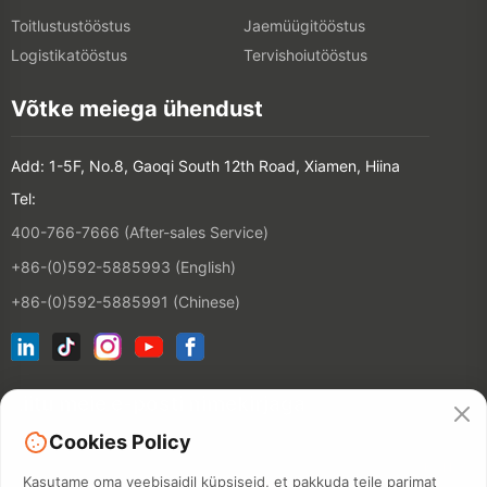
Toitlustustööstus
Jaemüügitööstus
Logistikatööstus
Tervishoiutööstus
Võtke meiega ühendust
Add: 1-5F, No.8, Gaoqi South 12th Road, Xiamen, Hiina
Tel:
400-766-7666 (After-sales Service)
+86-(0)592-5885993 (English)
+86-(0)592-5885991 (Chinese)
Liitu meie e-posti nimekirjaga
Cookies Policy
KONTAKT
Kasutame oma veebisaidil küpsiseid, et pakkuda teile parimat