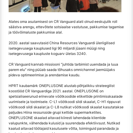
Alates oma asutamisest on CR Vanguard alati olnud eeskujulik roll
säästva arengu, ettevõtete sotsiaalse vastutuse, pakkumise tagamise
ja töövõimaluste pakkumise alal.
2020. aastal saavutasid China Resources Vanguardi üleriigilised
isetegevusega kauplused ligi 90 miljardi jüaani müügi ning
isetegevusega kaupluste koguarv ületas 3240.
CR Vanguard kannab missiooni "juhtida tarbimist uuendada ja luua
parem elu" ning püüab saada tõhusaks omnichannel jaemüüjaks
pideva optimeerimise ja arendamise kaudu.
HPRT kaubamärk ONEPLUSONE alustab põhjalikku strateegilist
koostööd CR Vanguardiga 2021. aastal. ONEPLUSONE on
spetsialiseerunud erinevate vöötkoodide etikettide printimisskaalade
uurimisele ja tootmisele. C-L1 vöötkoodi sildi skaalat, C-H1 rippuvat
vöötkoodi sildi skaalat ja C-L8 nutikat vöötkoodi skaalat kasutatakse
paljudes Hiina ressursside grupi kettide supermarketites.
ONEPLUSONE skaalad aitavad kiiresti lahendada klientide
valupunkte, vähendada kulusid ja suurendada efektiivsust. Nutikad
kaalud aitavad töötajaid kasutusele võtta, toiminguid parandada ja