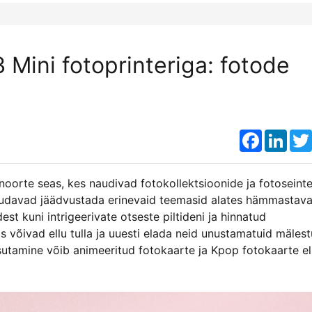
 Mini fotoprinteriga: fotode
Faceboo
Link
noorte seas, kes naudivad fotokollektsioonide ja fotoseint
suudavad jäädvustada erinevaid teemasid alates hämmastava
st kuni intrigeerivate otseste piltideni ja hinnatud
 võivad ellu tulla ja uuesti elada neid unustamatuid mälest
sutamine võib animeeritud fotokaarte ja Kpop fotokaarte el