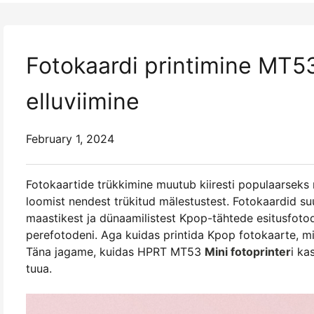
Fotokaardi printimine MT53
elluviimine
February 1, 2024
Fotokaartide trükkimine muutub kiiresti populaarseks 
loomist nendest trükitud mälestustest. Fotokaardid 
maastikest ja dünaamilistest Kpop-tähtede esitusfotode
perefotodeni. Aga kuidas printida Kpop fotokaarte, mis
Täna jagame, kuidas HPRT MT53
Mini fotoprinter
i ka
tuua.