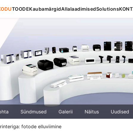
KODU
TOODE
Kaubamärgid
Allalaadimised
Solutions
KONT
ohta
Sündmused
Galerii
Näitus
Uudised
interiga: fotode elluviimine