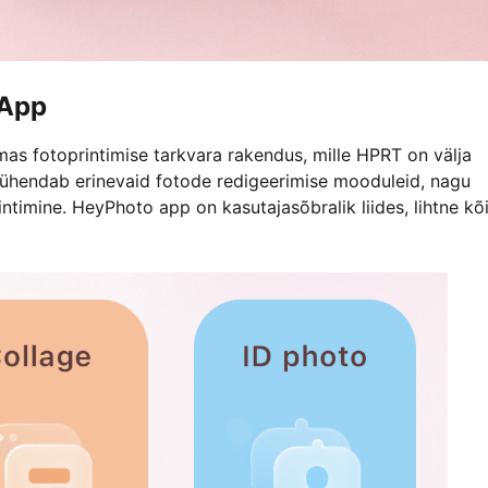
 App
 fotoprintimise tarkvara rakendus, mille HPRT on välja
, ühendab erinevaid fotode redigeerimise mooduleid, nagu
intimine. HeyPhoto app on kasutajasõbralik liides, lihtne kõi