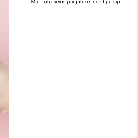
Mini foto seina paigutuse ideed ja näpunäited magamistuba ja magamistuba kaunistamiseks