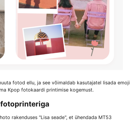
uuta fotod ellu, ja see võimaldab kasutajatel lisada emoji
s oma Kpop fotokaardi printimise kogemust.
fotoprinteriga
HeyPhoto rakenduses "Lisa seade", et ühendada MT53