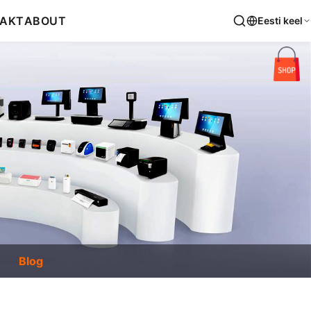
AKT
ABOUT
Eesti keel
Blog