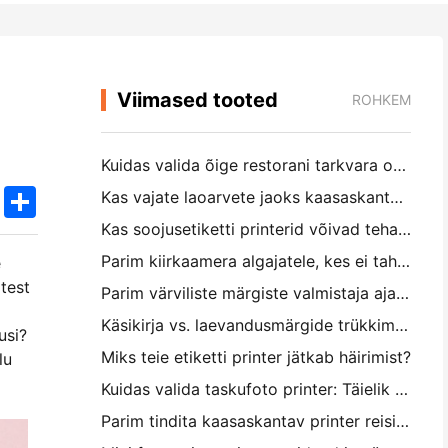
Viimased tooted
ROHKEM
Kuidas valida õige restorani tarkvara oma väikese või keskmise suurusega restorani jaoks
k
edIn
Twitter
Share
Kas vajate laoarvete jaoks kaasaskantavat A4-printerit? Mis tegelikult töötab
Kas soojusetiketti printerid võivad teha väikeettevõtete toodetele veekindel etikett?
Parim kiirkaamera algajatele, kes ei taha paberit raiskata
e
test
Parim värviliste märgiste valmistaja ajakirjastamiseks ja scrapbooking'iks: lisage iga leheküljele rohkem värvi
Käsikirja vs. laevandusmärgide trükkimine: näpunäited väikeettevõtetele 2026. aastal
usi?
Miks teie etiketti printer jätkab häirimist?
lu
Kuidas valida taskufoto printer: Täielik juhend ajakirjanduse, reisimise ja iPhone'i kasutajatele
Parim tindita kaasaskantav printer reisimiseks, kooliks ja mobiiltööks: Hanin MT620 Pro ülevaade