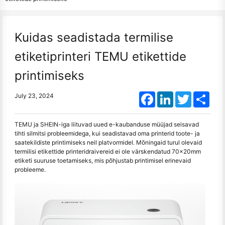
Kuidas seadistada termilise
etiketiprinteri TEMU etikettide
printimiseks
Facebook
LinkedIn
Twitter
Shar
July 23, 2024
TEMU ja SHEIN-iga liituvad uued e-kaubanduse müüjad seisavad
tihti silmitsi probleemidega, kui seadistavad oma printerid toote- ja
saatekildiste printimiseks neil platvormidel. Mõningaid turul olevaid
termilisi etikettide printeridraivereid ei ole värskendatud 70x20mm
etiketi suuruse toetamiseks, mis põhjustab printimisel erinevaid
probleeme.