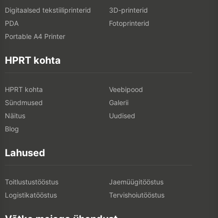
Digitaalsed tekstiiliprinterid
3D-printerid
PDA
Fotoprinterid
Portable A4 Printer
HPRT kohta
HPRT kohta
Veebipood
Sündmused
Galerii
Näitus
Uudised
Blog
Lahused
Toitlustustööstus
Jaemüügitööstus
Logistikatööstus
Tervishoiutööstus