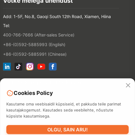
Võtke meiega ühendust
Add: 1-5F, No.8, Gaoqi South 12th Road, Xiamen, Hiina
Tel:
400-766-7666 (After-sales Service)
+86-(0)592-5885993 (English)
+86-(0)592-5885991 (Chinese)
Liitu meie e-posti nimekirjaga
Cookies Policy
KONTAKT
Kasutame oma veebisaidil küpsiseid, et pakkuda teile parimat
kasutajakogemust. Kasutades seda veebilehte, nõustute
küpsiste kasutamisega.
©2026 XIAMEN HANIN CO., LTD.
PRIVAATSUSPOLIITIKA
OLGU, SAIN ARU!
KASUTUSTINGIMUS
SAIDIKAART