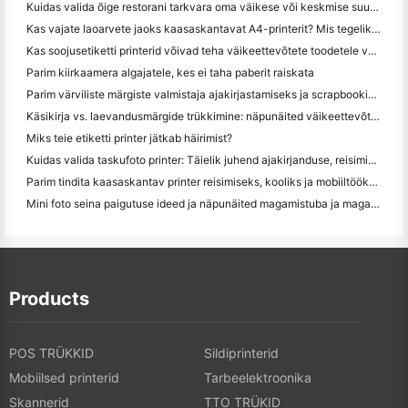
Kuidas valida õige restorani tarkvara oma väikese või keskmise suurusega restorani jaoks
Kas vajate laoarvete jaoks kaasaskantavat A4-printerit? Mis tegelikult töötab
Kas soojusetiketti printerid võivad teha väikeettevõtete toodetele veekindel etikett?
Parim kiirkaamera algajatele, kes ei taha paberit raiskata
Parim värviliste märgiste valmistaja ajakirjastamiseks ja scrapbooking'iks: lisage iga leheküljele rohkem värvi
Käsikirja vs. laevandusmärgide trükkimine: näpunäited väikeettevõtetele 2026. aastal
Miks teie etiketti printer jätkab häirimist?
Kuidas valida taskufoto printer: Täielik juhend ajakirjanduse, reisimise ja iPhone'i kasutajatele
Parim tindita kaasaskantav printer reisimiseks, kooliks ja mobiiltööks: Hanin MT620 Pro ülevaade
Mini foto seina paigutuse ideed ja näpunäited magamistuba ja magamistuba kaunistamiseks
Products
POS TRÜKKID
Sildiprinterid
Mobiilsed printerid
Tarbeelektroonika
Skannerid
TTO TRÜKID