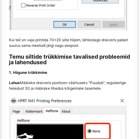
Kui teil on vaja printida 70x20 silte hiljem, lähtestage draiveris paberi
suurus sama meetodi järgi nagu eespool.
Temu siltide trükkimise tavalised probleemid
ja lahendused
1. Hägune trükkimine
Lahus
Määrake draiveris pooltoon väärtuseks "Puudub", reguleerige
heledust 30 ja määrake tihedus kõrgeimale tasemele.