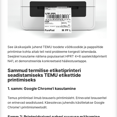
See üksikasjalik juhend TEMU toodete vöötkoodide ja pappsiltide
printimise kohta aitab teil neid probleeme kergesti lahendada.
Seejärel kasutame näitena populaarset HPRT 4x6 saatekildiprinterit
N41, et demonstreerida konkreetseid häälestusetappe.
Sammud termilise etiketiprinteri
seadistamiseks TEMU etikettide
printimiseks
1. samm: Google Chrome'i kasutamine
Temus printimisel ilmub brauseris printimisleht. Erinevatel brauseritel
on erinevad seadistused. Käesolevas juhendis käsitletakse Google
Chrome'i printimismeetodit.
Samm 2: Printeridraiveri paberi suuruse määramine