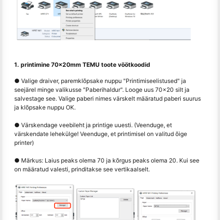
1. printimine 70x20mm TEMU toote vöötkoodid
● Valige draiver, paremklõpsake nuppu "Printimiseelistused" ja
seejärel minge valikusse "Paberihaldur". Looge uus 70x20 silt ja
salvestage see. Valige paberi nimes värskelt määratud paberi suurus
ja klõpsake nuppu OK.
● Värskendage veebileht ja printige uuesti. (Veenduge, et
värskendate lehekülge! Veenduge, et printimisel on valitud õige
printer)
● Märkus: Laius peaks olema 70 ja kõrgus peaks olema 20. Kui see
on määratud valesti, prinditakse see vertikaalselt.