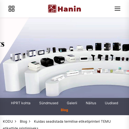
HPRT kohta
Sündmused
Galerii
Näitus
Uudised
Blog
KODU
Blog
Kuidas seadistada termilise etiketiprinteri TEMU
etikettide printimiseks