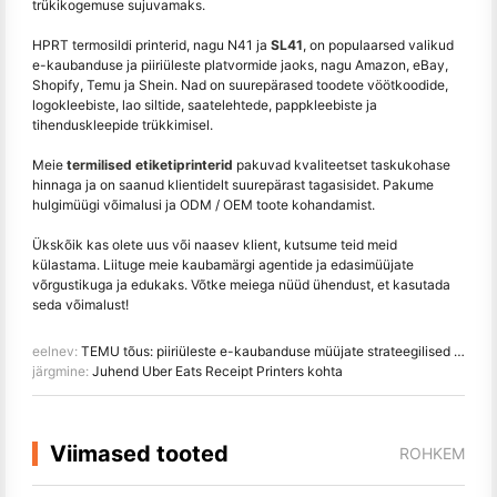
trükikogemuse sujuvamaks.
HPRT termosildi printerid, nagu N41 ja
SL41
, on populaarsed valikud
e-kaubanduse ja piiriüleste platvormide jaoks, nagu Amazon, eBay,
Shopify, Temu ja Shein. Nad on suurepärased toodete vöötkoodide,
logokleebiste, lao siltide, saatelehtede, pappkleebiste ja
tihenduskleepide trükkimisel.
Meie
termilised etiketiprinterid
pakuvad kvaliteetset taskukohase
hinnaga ja on saanud klientidelt suurepärast tagasisidet. Pakume
hulgimüügi võimalusi ja ODM / OEM toote kohandamist.
Ükskõik kas olete uus või naasev klient, kutsume teid meid
külastama. Liituge meie kaubamärgi agentide ja edasimüüjate
võrgustikuga ja edukaks. Võtke meiega nüüd ühendust, et kasutada
seda võimalust!
eelnev:
TEMU tõus: piiriüleste e-kaubanduse müüjate strateegilised ülevaated
järgmine:
Juhend Uber Eats Receipt Printers kohta
Viimased tooted
ROHKEM