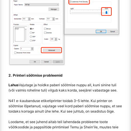
2. Printeri söötmise probleemid
Lahus
Vajutage ja hoidke paberi söötmise nuppu all, kuni sinine tuli
(või valmis roheline tuli) vilgub kaks korda, seejärel vabastage see.
N41 e-kaubanduse etiketiprinter toidab 3–5 lehte. Kui printer on
söötmise lõpetanud, vajutage veel kord paberi söötmise nuppu, et see
toidaks korraga ainult ühe lehe. Kui see juhtub, on seadistus õige.
Loodame, et see juhend aitab teil lahendada probleeme toote
vöötkoodide ja pappsiltide printimisel Temu ja Shein'ile, muutes teie