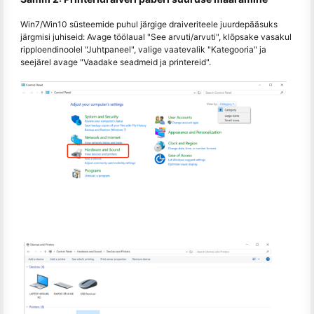
Win7/Win10 süsteemide puhul järgige draiveriteele juurdepääsuks
järgmisi juhiseid: Avage töölaual "See arvuti/arvuti", klõpsake vasakul
ripploendinoolel "Juhtpaneel", valige vaatevalik "Kategooria" ja
seejärel avage "Vaadake seadmeid ja printereid".