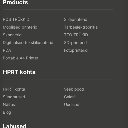
Products
POS TRÜKKID
Sildiprinterid
Mobiilsed printerid
Tarbeelektroonika
Skannerid
TTO TRÜKID
Digitaalsed tekstiiliprinterid
3D-printerid
PDA
Fotoprinterid
Portable A4 Printer
HPRT kohta
HPRT kohta
Veebipood
Sündmused
Galerii
Näitus
Uudised
Blog
Lahused