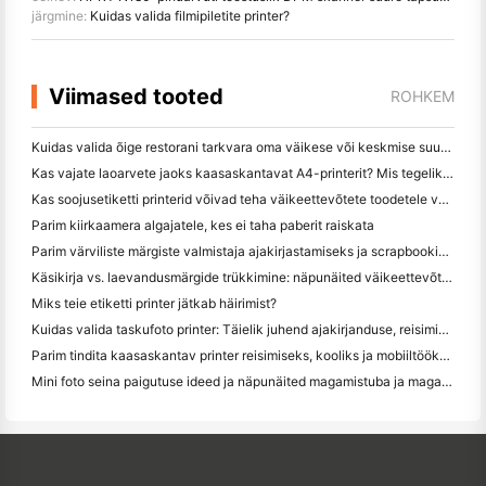
järgmine:
Kuidas valida filmipiletite printer?
Viimased tooted
ROHKEM
Kuidas valida õige restorani tarkvara oma väikese või keskmise suurusega restorani jaoks
Kas vajate laoarvete jaoks kaasaskantavat A4-printerit? Mis tegelikult töötab
Kas soojusetiketti printerid võivad teha väikeettevõtete toodetele veekindel etikett?
Parim kiirkaamera algajatele, kes ei taha paberit raiskata
Parim värviliste märgiste valmistaja ajakirjastamiseks ja scrapbooking'iks: lisage iga leheküljele rohkem värvi
Käsikirja vs. laevandusmärgide trükkimine: näpunäited väikeettevõtetele 2026. aastal
Miks teie etiketti printer jätkab häirimist?
Kuidas valida taskufoto printer: Täielik juhend ajakirjanduse, reisimise ja iPhone'i kasutajatele
Parim tindita kaasaskantav printer reisimiseks, kooliks ja mobiiltööks: Hanin MT620 Pro ülevaade
Mini foto seina paigutuse ideed ja näpunäited magamistuba ja magamistuba kaunistamiseks