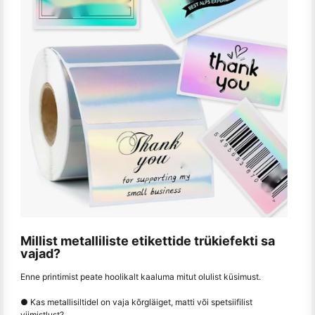
Millist metalliliste etikettide trükiefekti sa
vajad?
Enne printimist peate hoolikalt kaaluma mitut olulist küsimust.
● Kas metallisiltidel on vaja kõrgläiget, matti või spetsiifilist
viimistlust?