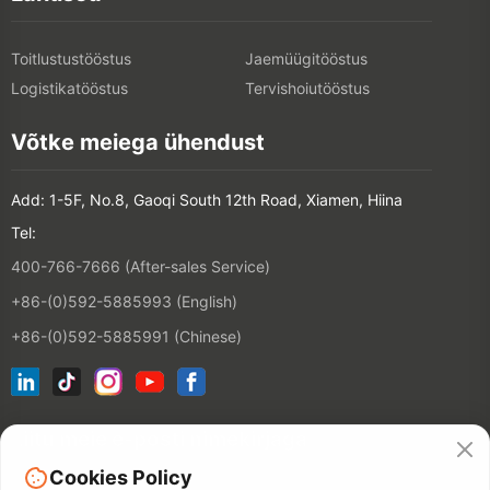
Toitlustustööstus
Jaemüügitööstus
Logistikatööstus
Tervishoiutööstus
Võtke meiega ühendust
Add: 1-5F, No.8, Gaoqi South 12th Road, Xiamen, Hiina
Tel:
400-766-7666 (After-sales Service)
+86-(0)592-5885993 (English)
+86-(0)592-5885991 (Chinese)
Liitu meie e-posti nimekirjaga
Cookies Policy