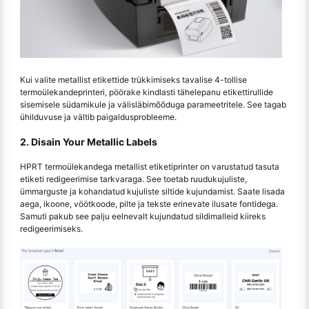
Kui valite metallist etikettide trükkimiseks tavalise 4-tollise
termoülekandeprinteri, pöörake kindlasti tähelepanu etikettirullide
sisemisele südamikule ja välisläbimõõduga parameetritele. See tagab
ühilduvuse ja vältib paigaldusprobleeme.
2. Disain Your Metallic Labels
HPRT termoülekandega metallist etiketiprinter on varustatud tasuta
etiketi redigeerimise tarkvaraga. See toetab ruudukujuliste,
ümmarguste ja kohandatud kujuliste siltide kujundamist. Saate lisada
aega, ikoone, vöötkoode, pilte ja tekste erinevate ilusate fontidega.
Samuti pakub see palju eelnevalt kujundatud sildimalleid kiireks
redigeerimiseks.