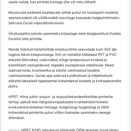
saate valida, kas printida korraga ühe või mitu etiketti.
Muutuvaid andmeid sisaldavate siltide puhul (nt tootepartii numbrid,
seerianumbrid või vöötkoodid) soovitage kasutada hulgiprintimiseks
tarkvara Exceli impordifunktsiooni.
Üksikasjalike juhiste saamiseks külastage meie blogipostitust Kuidas
Excelist silte printida.
Nende trükitud metallisiltide eraldusvõime saavutada kuni 300 dpi
tugeva teksti kleepumisega. Eriti on metallist hõbedast PET ja PVC
etiketid õlikindlad, veekindlad, kõrge temperatuuri kindlad ja
keemiliselt vastupidavad, tagades suurepärase stabiilsuse. Need
sobivad toidu, kosmeetika ja käsitsi valmistatud toodete
valmistamiseks. Samal ajal sobivad kuldfooliumi ja hõbefooliumi
etiketid ideaalselt tipptasemel kohandatud toodete ja kinkepakendite
jaoks.
HPRT, Hiina juhtiv soojus- ja soojusülekandeetikettide printerite
tarnija, pakub teie märgistusvajadustele kvaliteetseid tooteid
konkurentsivõimelise hinnaga. Hulgimüügi hulgimüügi ja OEM
kohandatud printerite puhul võtke lisateabe saamiseks meiega
ühendust.
eelnev:
HPRT N180: pihuarvuti tööstuslik DPM skanner suure täpsuse ja vastupidavuse tagamiseks