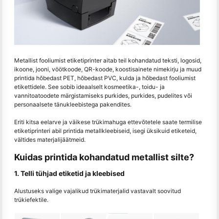
Metallist fooliumist etiketiprinter aitab teil kohandatud teksti, logosid,
ikoone, jooni, vöötkoode, QR-koode, koostisainete nimekirju ja muud
printida hõbedast PET, hõbedast PVC, kulda ja hõbedast fooliumist
etikettidele. See sobib ideaalselt kosmeetika-, toidu- ja
vannitoatoodete märgistamiseks purkides, purkides, pudelites või
personaalsete tänukleebistega pakendites.
Eriti kitsa eelarve ja väikese trükimahuga ettevõtetele saate termilise
etiketiprinteri abil printida metallkleebiseid, isegi üksikuid etiketeid,
vältides materjalijäätmeid.
Kuidas printida kohandatud metallist silte?
1. Telli tühjad etiketid ja kleebised
Alustuseks valige vajalikud trükimaterjalid vastavalt soovitud
trükiefektile.