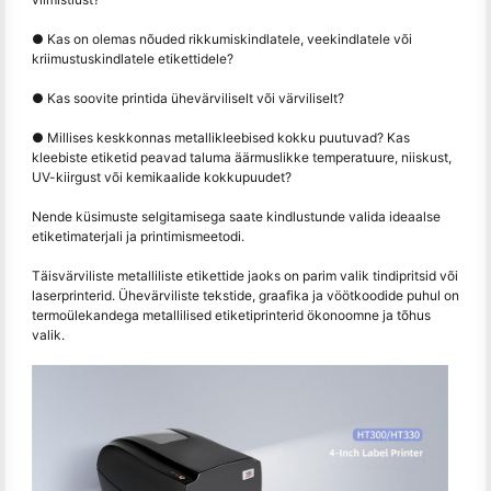
● Kas on olemas nõuded rikkumiskindlatele, veekindlatele või
kriimustuskindlatele etikettidele?
● Kas soovite printida ühevärviliselt või värviliselt?
● Millises keskkonnas metallikleebised kokku puutuvad? Kas
kleebiste etiketid peavad taluma äärmuslikke temperatuure, niiskust,
UV-kiirgust või kemikaalide kokkupuudet?
Nende küsimuste selgitamisega saate kindlustunde valida ideaalse
etiketimaterjali ja printimismeetodi.
Täisvärviliste metalliliste etikettide jaoks on parim valik tindipritsid või
laserprinterid. Ühevärviliste tekstide, graafika ja vöötkoodide puhul on
termoülekandega metallilised etiketiprinterid ökonoomne ja tõhus
valik.