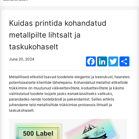
Kuidas printida kohandatud
metallpilte lihtsalt ja
taskukohaselt
Facebook
LinkedIn
Twitter
Shar
June 20, 2024
Metallilised etiketid lisavad toodetele elegantsi ja keerukust, haarates
potentsiaalsete klientide tähelepanu. Kohandatud metallist etikettide
trükkimine on muutunud väikeettevõtete, koduettevõtete ja käsitsi
valmistatud toodete loojate jaoks esmaklassiliseks valikuks,
parandades nende tootebrändi ja pakendamist. Selles artiklis
juhendame teid metallisiltide trükkimise protsessis lihtsalt ja
taskukohaselt.