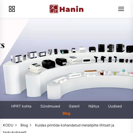
HPRT kohta
Sündmused
Galerii
Näitus
Uudised
Blog
KODU
Blog
Kuidas printida kohandatud metallpilte lihtsalt ja
taskukohaselt