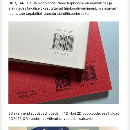
UPC, EAN ja ISBN vöötkoode. Need triipkoodid on raamatutes ja
ajakirjades tavaliselt kasutatavad triipkoodivormingud, mis asuvad
raamatute tagaküljel raamatu identifitseerimiseks.
2D skannerid suudavad lugeda nii 1D- kui 2D vöötkoode, sealhulgas
PDF417, QR koode, mis võivad salvestada lisateavet.