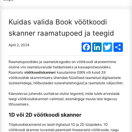
Kuidas valida Book vöötkoodi
skanner raamatupoed ja teegid
Facebook
LinkedIn
Twitter
Shar
April 2, 2024
Raamatupoodides ja raamatukogudes on vöötkoodi skaneerimine
oluline viis raamatuvarude haldamiseks ja kassaprotsessideks.
Raamatu
vöötkoodiskanner
i kasutamine ISBN või kood 39
vöötkoodide skannimiseks ühendab füüsilised raamatud digitaalsete
süsteemidega, hõlbustades sularahatehinguid ja raamatute väljavõtet.
Käesolevas juhendis uuritakse olulisi tegureid, mida tuleb arvestada
teegi vöötkoodiskanneri valimisel, eesmärgiga muuta teie tegevus
tõhusamaks.
1D või 2D vöötkoodi skanner
Triipkoodiskannerid on laialt liigitatud 1D ja 2D tüüpideks. 1D
vöötkoodi skanner tuvastab peamiselt lineaarseid vöötkoode, nagu