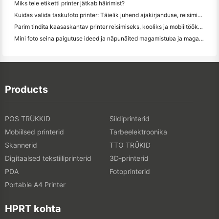
Miks teie etiketti printer jätkab häirimist?
Kuidas valida taskufoto printer: Täielik juhend ajakirjanduse, reisimise ja iPhone'i kasutajatele
Parim tindita kaasaskantav printer reisimiseks, kooliks ja mobiiltööks: Hanin MT620 Pro ülevaade
Mini foto seina paigutuse ideed ja näpunäited magamistuba ja magamistuba kaunistamiseks
Products
POS TRÜKKID
Sildiprinterid
Mobiilsed printerid
Tarbeelektroonika
Skannerid
TTO TRÜKID
Digitaalsed tekstiiliprinterid
3D-printerid
PDA
Fotoprinterid
Portable A4 Printer
HPRT kohta