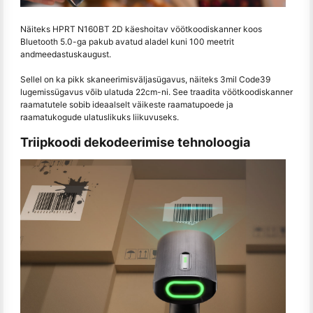
Näiteks HPRT N160BT 2D käeshoitav vöötkoodiskanner koos
Bluetooth 5.0-ga pakub avatud aladel kuni 100 meetrit
andmeedastuskaugust.
Sellel on ka pikk skaneerimisväljasügavus, näiteks 3mil Code39
lugemissügavus võib ulatuda 22cm-ni. See traadita vöötkoodiskanner
raamatutele sobib ideaalselt väikeste raamatupoede ja
raamatukogude ulatuslikuks liikuvuseks.
Triipkoodi dekodeerimise tehnoloogia