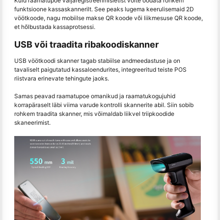
Kuid raamatupoe väljaregistreerimisletist võite oodata rohkem
funktsioone kassaskannerilt. See peaks lugema keerulisemaid 2D
vöötkoode, nagu mobiilse makse QR koode või liikmesuse QR koode,
et hõlbustada kassaprotsessi.
USB või traadita ribakoodiskanner
USB vöötkoodi skanner tagab stabiilse andmeedastuse ja on
tavaliselt paigutatud kassaloendurites, integreeritud teiste POS
riistvara erinevate tehingute jaoks.
Samas peavad raamatupoe omanikud ja raamatukogujuhid
korrapäraselt läbi viima varude kontrolli skannerite abil. Siin sobib
rohkem traadita skanner, mis võimaldab liikvel triipkoodide
skaneerimist.