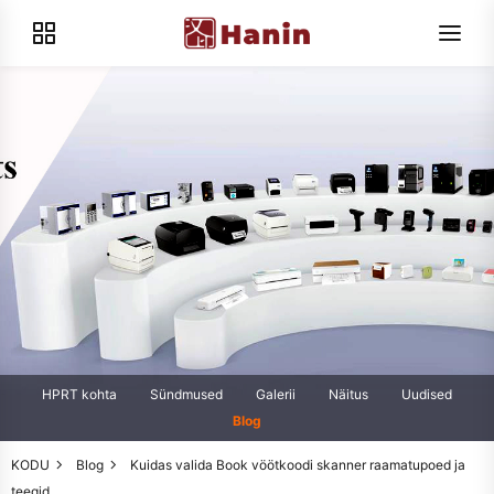
HPRT kohta
Sündmused
Galerii
Näitus
Uudised
Blog
KODU
Blog
Kuidas valida Book vöötkoodi skanner raamatupoed ja
teegid