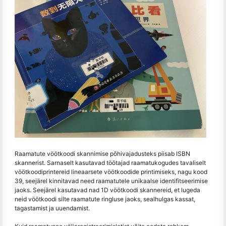
Raamatute vöötkoodi skannimise põhivajadusteks piisab ISBN
skannerist. Sarnaselt kasutavad töötajad raamatukogudes tavaliselt
vöötkoodiprintereid lineaarsete vöötkoodide printimiseks, nagu kood
39, seejärel kinnitavad need raamatutele unikaalse identifitseerimise
jaoks. Seejärel kasutavad nad 1D vöötkoodi skannereid, et lugeda
neid vöötkoodi silte raamatute ringluse jaoks, sealhulgas kassat,
tagastamist ja uuendamist.