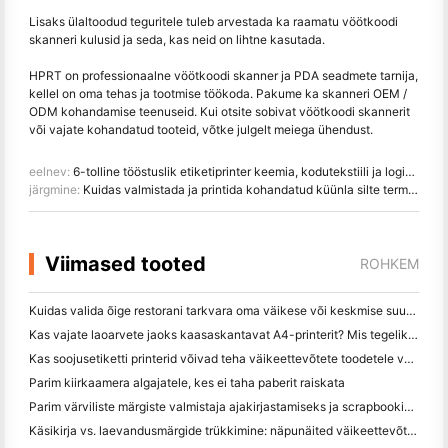
Lisaks ülaltoodud teguritele tuleb arvestada ka raamatu vöötkoodi
skanneri kulusid ja seda, kas neid on lihtne kasutada.
HPRT on professionaalne vöötkoodi skanner ja PDA seadmete tarnija,
kellel on oma tehas ja tootmise töökoda. Pakume ka skanneri OEM /
ODM kohandamise teenuseid. Kui otsite sobivat vöötkoodi skannerit
või vajate kohandatud tooteid, võtke julgelt meiega ühendust.
eelnev:
6-tolline tööstuslik etiketiprinter keemia, kodutekstiili ja logistika laieformaadilise printimise vajadustele
järgmine:
Kuidas valmistada ja printida kohandatud küünla silte termoprinteriga
Viimased tooted
ROHKEM
Kuidas valida õige restorani tarkvara oma väikese või keskmise suurusega restorani jaoks
Kas vajate laoarvete jaoks kaasaskantavat A4-printerit? Mis tegelikult töötab
Kas soojusetiketti printerid võivad teha väikeettevõtete toodetele veekindel etikett?
Parim kiirkaamera algajatele, kes ei taha paberit raiskata
Parim värviliste märgiste valmistaja ajakirjastamiseks ja scrapbooking'iks: lisage iga leheküljele rohkem värvi
Käsikirja vs. laevandusmärgide trükkimine: näpunäited väikeettevõtetele 2026. aastal