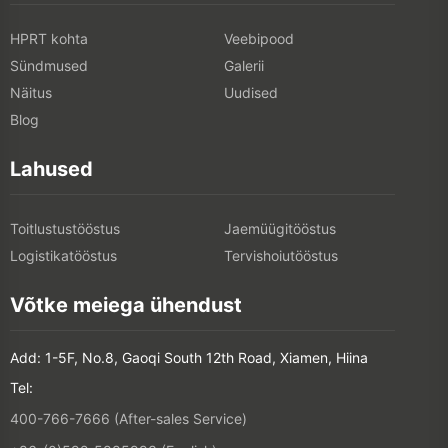
HPRT kohta
Veebipood
Sündmused
Galerii
Näitus
Uudised
Blog
Lahused
Toitlustustööstus
Jaemüügitööstus
Logistikatööstus
Tervishoiutööstus
Võtke meiega ühendust
Add: 1-5F, No.8, Gaoqi South 12th Road, Xiamen, Hiina
Tel:
400-766-7666 (After-sales Service)