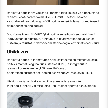
Raamatukogud laenavad sageli raamatuid välja, mis võib põhjustada
raamatu vöötkoodide võimalikku kulumist. Seetõttu peavad
kasutatavad raamatukogu vöötkoodi skannerid olema suurepärased
dekodeerimistehnoloogiad.
Soovitame Hanin N160BT QR-koodi skannerit, mis suudab kiiresti
jäädvustada kahjustatud, tuhmunud ja muid vöötkoode unikaalse
riistvara ja täiustatud dekodeerimistehnoloogia kombinatsiooni kaudu.
Ühilduvus
Raamatukogude ja raamatupoe haldussüsteeme on mitmesuguseid,
näiteks raamatukoguhaldussüsteeme (LMS) ja integreeritud
raamatukogusüsteeme (ILS). Need töötavad
operatsioonisüsteemides, sealhulgas Windows, macOS ja Linux.
Ühilduvuse tagamiseks on oluline arvestada raamatute
triipkoodiskanneri valimisel oma konkreetset operatsioonisüsteemi.