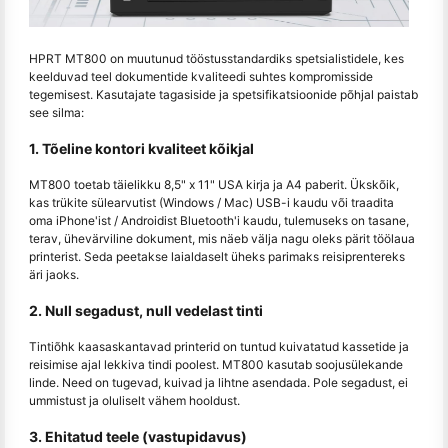
HPRT MT800 on muutunud tööstusstandardiks spetsialistidele, kes
keelduvad teel dokumentide kvaliteedi suhtes kompromisside
tegemisest. Kasutajate tagasiside ja spetsifikatsioonide põhjal paistab
see silma:
1. Tõeline kontori kvaliteet kõikjal
MT800 toetab täielikku 8,5" x 11" USA kirja ja A4 paberit. Ükskõik,
kas trükite sülearvutist (Windows / Mac) USB-i kaudu või traadita
oma iPhone'ist / Androidist Bluetooth'i kaudu, tulemuseks on tasane,
terav, ühevärviline dokument, mis näeb välja nagu oleks pärit töölaua
printerist. Seda peetakse laialdaselt üheks parimaks reisiprentereks
äri jaoks.
2. Null segadust, null vedelast tinti
Tintiõhk kaasaskantavad printerid on tuntud kuivatatud kassetide ja
reisimise ajal lekkiva tindi poolest. MT800 kasutab soojusülekande
linde. Need on tugevad, kuivad ja lihtne asendada. Pole segadust, ei
ummistust ja oluliselt vähem hooldust.
3. Ehitatud teele (vastupidavus)