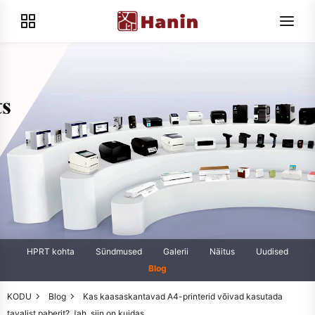
HPRT kohta
Sündmused
Galerii
Näitus
Uudised
Blog
KODU
Blog
Kas kaasaskantavad A4-printerid võivad kasutada
tavalist paberit? Jah, siin on kuidas