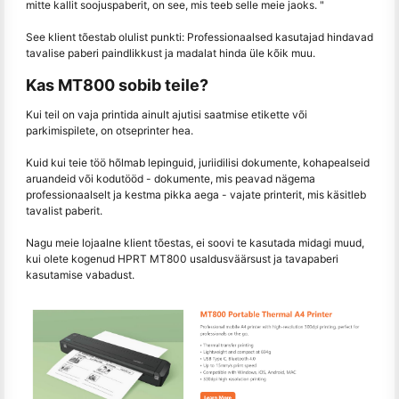
mitte kallit soojuspaberit, on see, mis teeb selle meie jaoks. "
See klient tõestab olulist punkti: Professionaalsed kasutajad hindavad
tavalise paberi paindlikkust ja madalat hinda üle kõik muu.
Kas MT800 sobib teile?
Kui teil on vaja printida ainult ajutisi saatmise etikette või
parkimispilete, on otseprinter hea.
Kuid kui teie töö hõlmab lepinguid, juriidilisi dokumente, kohapealseid
aruandeid või kodutööd - dokumente, mis peavad nägema
professionaalselt ja kestma pikka aega - vajate printerit, mis käsitleb
tavalist paberit.
Nagu meie lojaalne klient tõestas, ei soovi te kasutada midagi muud,
kui olete kogenud HPRT MT800 usaldusväärsust ja tavapaberi
kasutamise vabadust.