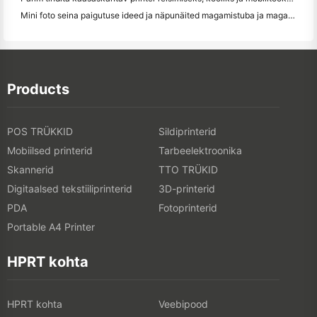
Mini foto seina paigutuse ideed ja näpunäited magamistuba ja magamistuba kaunistamiseks
Products
POS TRÜKKID
Sildiprinterid
Mobiilsed printerid
Tarbeelektroonika
Skannerid
TTO TRÜKID
Digitaalsed tekstiiliprinterid
3D-printerid
PDA
Fotoprinterid
Portable A4 Printer
HPRT kohta
HPRT kohta
Veebipood