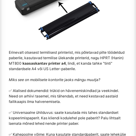
Erinevalt otsesest termilisest printerist, mis põletavad pilte töödeldud
paberile, kasutavad termilise ülekande printerid, nagu HPRT (Hanin)
MT800
kaasaskantav printer a4
, lindi, et kanda tahke "tinti"
standardsele A4 või US Letter-paberile.
Miks see on mobiilsete kontorite jaoks mängu muutja?
✅ Alalised dokumendid: trükid on hävenemiskindlad ja veekindel.
Need on arhiivi tasemel, mis tähendab, et need kestavad aastaid
failikaapis ilma halvenemiseta.
✅ Universaalne ühilduvus: saate kasutada mis tahes standardset
kopeerimispaperit. Kas kliendi kodulehel pole paberit? Palu lihtsalt
laenata mõned lehed nende printer paber.
✅ Kahepoolne võime: Kuna kasutate standardpaberit, saate lehekülje