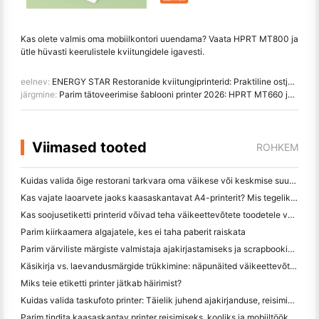
Kas olete valmis oma mobiilkontori uuendama? Vaata HPRT MT800 ja
ütle hüvasti keerulistele kviitungidele igavesti.
eelnev:
ENERGY STAR Restoranide kviitungiprinterid: Praktiline ostja juhend
järgmine:
Parim tätoveerimise šablooni printer 2026: HPRT MT660 juhend
Viimased tooted
ROHKEM
Kuidas valida õige restorani tarkvara oma väikese või keskmise suurusega restorani jaoks
Kas vajate laoarvete jaoks kaasaskantavat A4-printerit? Mis tegelikult töötab
Kas soojusetiketti printerid võivad teha väikeettevõtete toodetele veekindel etikett?
Parim kiirkaamera algajatele, kes ei taha paberit raiskata
Parim värviliste märgiste valmistaja ajakirjastamiseks ja scrapbooking'iks: lisage iga leheküljele rohkem värvi
Käsikirja vs. laevandusmärgide trükkimine: näpunäited väikeettevõtetele 2026. aastal
Miks teie etiketti printer jätkab häirimist?
Kuidas valida taskufoto printer: Täielik juhend ajakirjanduse, reisimise ja iPhone'i kasutajatele
Parim tindita kaasaskantav printer reisimiseks, kooliks ja mobiiltööks: Hanin MT620 Pro ülevaade