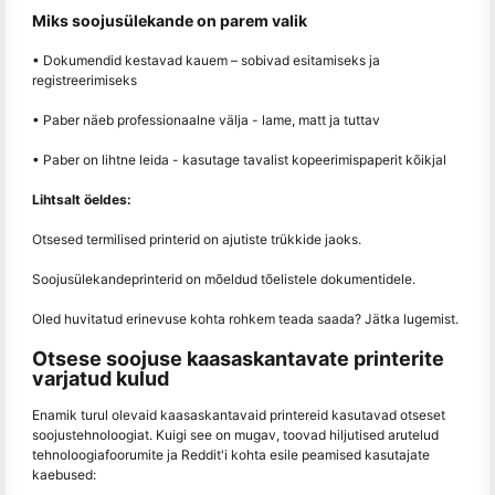
Miks soojusülekande on parem valik
• Dokumendid kestavad kauem – sobivad esitamiseks ja
registreerimiseks
• Paber näeb professionaalne välja - lame, matt ja tuttav
• Paber on lihtne leida - kasutage tavalist kopeerimispaperit kõikjal
Lihtsalt öeldes:
Otsesed termilised printerid on ajutiste trükkide jaoks.
Soojusülekandeprinterid on mõeldud tõelistele dokumentidele.
Oled huvitatud erinevuse kohta rohkem teada saada? Jätka lugemist.
Otsese soojuse kaasaskantavate printerite
varjatud kulud
Enamik turul olevaid kaasaskantavaid printereid kasutavad otseset
soojustehnoloogiat. Kuigi see on mugav, toovad hiljutised arutelud
tehnoloogiafoorumite ja Reddit'i kohta esile peamised kasutajate
kaebused: