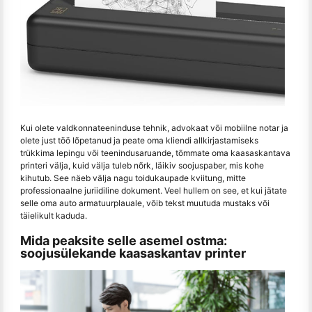
Kui olete valdkonnateeninduse tehnik, advokaat või mobiilne notar ja
olete just töö lõpetanud ja peate oma kliendi allkirjastamiseks
trükkima lepingu või teenindusaruande, tõmmate oma kaasaskantava
printeri välja, kuid välja tuleb nõrk, läikiv soojuspaber, mis kohe
kihutub. See näeb välja nagu toidukaupade kviitung, mitte
professionaalne juriidiline dokument. Veel hullem on see, et kui jätate
selle oma auto armatuurplauale, võib tekst muutuda mustaks või
täielikult kaduda.
Mida peaksite selle asemel ostma:
soojusülekande kaasaskantav printer