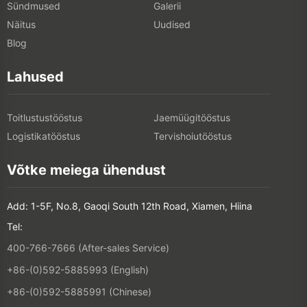
Sündmused
Galerii
Näitus
Uudised
Blog
Lahused
Toitlustustööstus
Jaemüügitööstus
Logistikatööstus
Tervishoiutööstus
Võtke meiega ühendust
Add: 1-5F, No.8, Gaoqi South 12th Road, Xiamen, Hiina
Tel:
400-766-7666 (After-sales Service)
+86-(0)592-5885993 (English)
+86-(0)592-5885991 (Chinese)