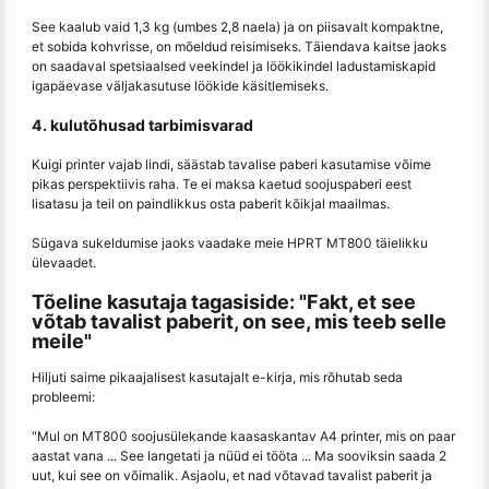
See kaalub vaid 1,3 kg (umbes 2,8 naela) ja on piisavalt kompaktne,
et sobida kohvrisse, on mõeldud reisimiseks. Täiendava kaitse jaoks
on saadaval spetsiaalsed veekindel ja löökikindel ladustamiskapid
igapäevase väljakasutuse löökide käsitlemiseks.
4. kulutõhusad tarbimisvarad
Kuigi printer vajab lindi, säästab tavalise paberi kasutamise võime
pikas perspektiivis raha. Te ei maksa kaetud soojuspaberi eest
lisatasu ja teil on paindlikkus osta paberit kõikjal maailmas.
Sügava sukeldumise jaoks vaadake meie HPRT MT800 täielikku
ülevaadet.
Tõeline kasutaja tagasiside: "Fakt, et see
võtab tavalist paberit, on see, mis teeb selle
meile"
Hiljuti saime pikaajalisest kasutajalt e-kirja, mis rõhutab seda
probleemi:
"Mul on MT800 soojusülekande kaasaskantav A4 printer, mis on paar
aastat vana ... See langetati ja nüüd ei tööta ... Ma sooviksin saada 2
uut, kui see on võimalik. Asjaolu, et nad võtavad tavalist paberit ja