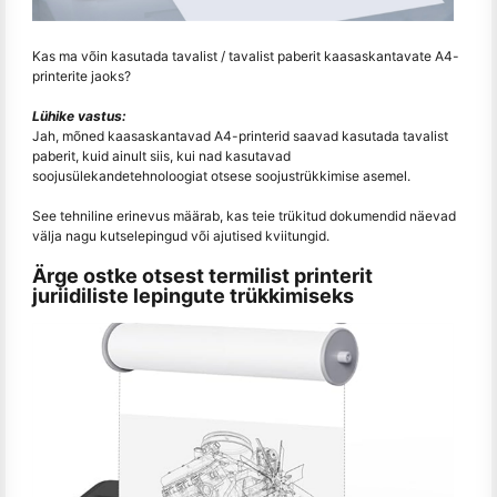
Kas ma võin kasutada tavalist / tavalist paberit kaasaskantavate A4-
printerite jaoks?
Lühike vastus:
Jah, mõned kaasaskantavad A4-printerid saavad kasutada tavalist
paberit, kuid ainult siis, kui nad kasutavad
soojusülekandetehnoloogiat otsese soojustrükkimise asemel.
See tehniline erinevus määrab, kas teie trükitud dokumendid näevad
välja nagu kutselepingud või ajutised kviitungid.
Ärge ostke otsest termilist printerit
juriidiliste lepingute trükkimiseks