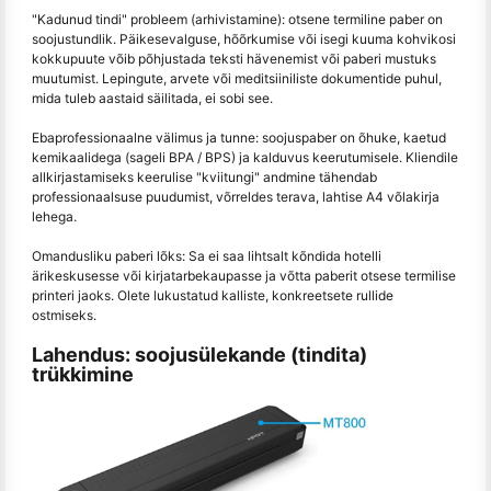
"Kadunud tindi" probleem (arhivistamine): otsene termiline paber on
soojustundlik. Päikesevalguse, hõõrkumise või isegi kuuma kohvikosi
kokkupuute võib põhjustada teksti hävenemist või paberi mustuks
muutumist. Lepingute, arvete või meditsiiniliste dokumentide puhul,
mida tuleb aastaid säilitada, ei sobi see.
Ebaprofessionaalne välimus ja tunne: soojuspaber on õhuke, kaetud
kemikaalidega (sageli BPA / BPS) ja kalduvus keerutumisele. Kliendile
allkirjastamiseks keerulise "kviitungi" andmine tähendab
professionaalsuse puudumist, võrreldes terava, lahtise A4 võlakirja
lehega.
Omandusliku paberi lõks: Sa ei saa lihtsalt kõndida hotelli
ärikeskusesse või kirjatarbekaupasse ja võtta paberit otsese termilise
printeri jaoks. Olete lukustatud kalliste, konkreetsete rullide
ostmiseks.
Lahendus: soojusülekande (tindita)
trükkimine