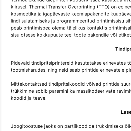
kiirusel. Thermal Transfer Overprinting (TTO) on eeln
kosmeetika ja igapäevaste keemiapakendite kuupäeva,
lindi sulatamiseks ja programmeeritud printimissisu si
peab printimispea olema täielikus kontaktis printimis
sisu otsese kokkupuute teel toote pakendile või etiketi
Tindip
Pidevaid tindipritsiprintereid kasutatakse erinevates t
tootmisharudes, ning neid saab printida erinevatele pi
Mittekontaktsed tindipritsikoodid võivad printida suure 
trükkimine sobib paremini ka massikodeerivate ravimite
koodid ja teave.
Las
Joogitööstuse jaoks on partiikoodide trükkimiseks õlle