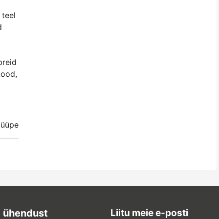
 teel
d
breid
kood,
tüüpe
 ühendust
Liitu meie e-posti