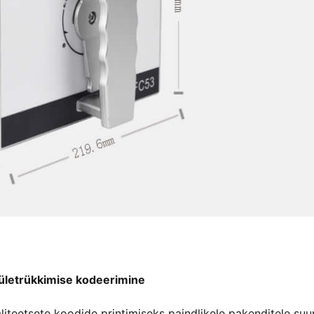
ületrükkimise kodeerimine
iteetsete koodide printimiseks paindlikele pakenditele suu