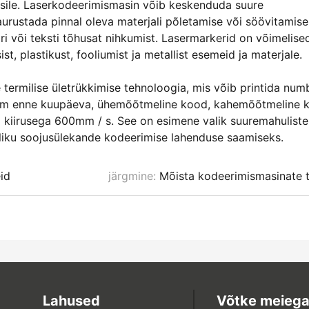
aasile. Laserkodeerimismasin võib keskenduda suure
aurustada pinnal oleva materjali põletamise või söövitamise
iiri või teksti tõhusat nihkumist. Lasermarkerid on võimelise
t, plastikust, fooliumist ja metallist esemeid ja materjale.
ermilise ületrükkimise tehnoloogia, mis võib printida num
rim enne kuupäeva, ühemõõtmeline kood, kahemõõtmeline 
ima kiirusega 600mm / s. See on esimene valik suuremahuliste
liku soojusülekande kodeerimise lahenduse saamiseks.
id
järgmine:
Mõista kodeerimismasinate 
Lahused
Võtke meiega