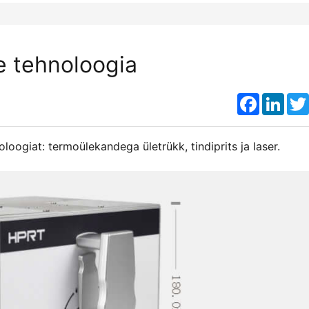
e tehnoloogia
Faceboo
Link
oogiat: termoülekandega ületrükk, tindiprits ja laser.