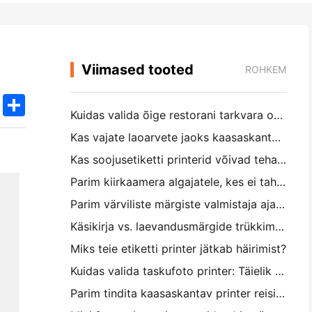
Viimased tooted
ROHKEM
k
edIn
Twitter
Share
Kuidas valida õige restorani tarkvara oma väikese või keskmise suurusega restorani jaoks
Kas vajate laoarvete jaoks kaasaskantavat A4-printerit? Mis tegelikult töötab
Kas soojusetiketti printerid võivad teha väikeettevõtete toodetele veekindel etikett?
Parim kiirkaamera algajatele, kes ei taha paberit raiskata
Parim värviliste märgiste valmistaja ajakirjastamiseks ja scrapbooking'iks: lisage iga leheküljele rohkem värvi
Käsikirja vs. laevandusmärgide trükkimine: näpunäited väikeettevõtetele 2026. aastal
Miks teie etiketti printer jätkab häirimist?
Kuidas valida taskufoto printer: Täielik juhend ajakirjanduse, reisimise ja iPhone'i kasutajatele
Parim tindita kaasaskantav printer reisimiseks, kooliks ja mobiiltööks: Hanin MT620 Pro ülevaade