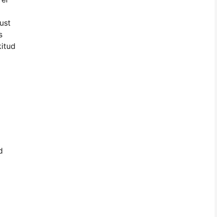
ust
s
kitud
d