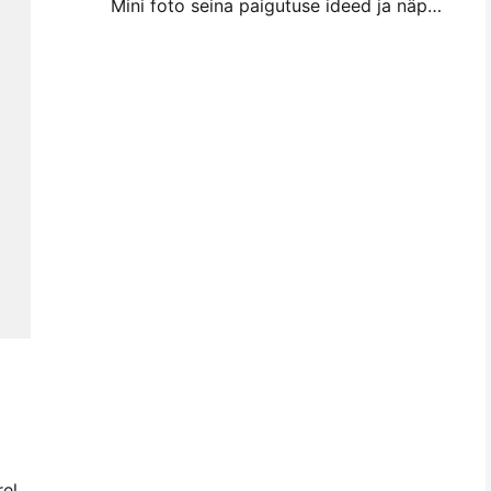
Mini foto seina paigutuse ideed ja näpunäited magamistuba ja magamistuba kaunistamiseks
rel