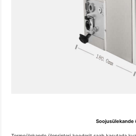
Soojusülekande 
Termoülekande üleprinteri kooderit saab kasutada kval