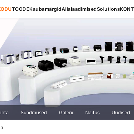
KODU
TOODE
Kaubamärgid
Allalaadimised
Solutions
KONT
ohta
Sündmused
Galerii
Näitus
Uudised
ia