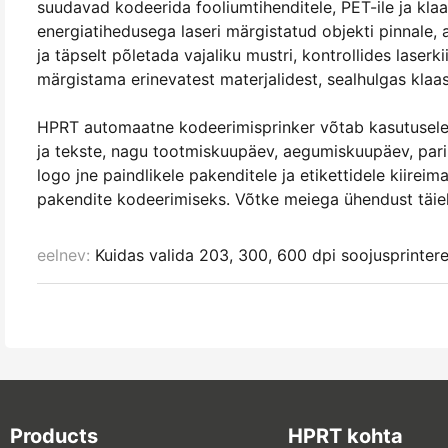
suudavad kodeerida fooliumtihenditele, PET-ile ja kl
energiatihedusega laseri märgistatud objekti pinnale, 
ja täpselt põletada vajaliku mustri, kontrollides laserk
märgistama erinevatest materjalidest, sealhulgas klaasis
HPRT automaatne kodeerimisprinker võtab kasutusele t
ja tekste, nagu tootmiskuupäev, aegumiskuupäev, pa
logo jne paindlikele pakenditele ja etikettidele kiire
pakendite kodeerimiseks. Võtke meiega ühendust täie
eelnev:
Kuidas valida 203, 300, 600 dpi soojusprintere
Products
HPRT kohta