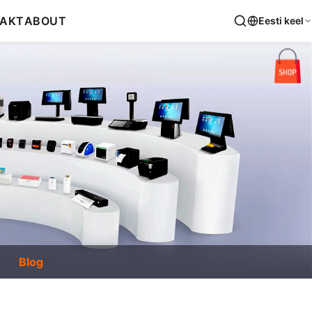
AKT
ABOUT
Eesti keel
Blog