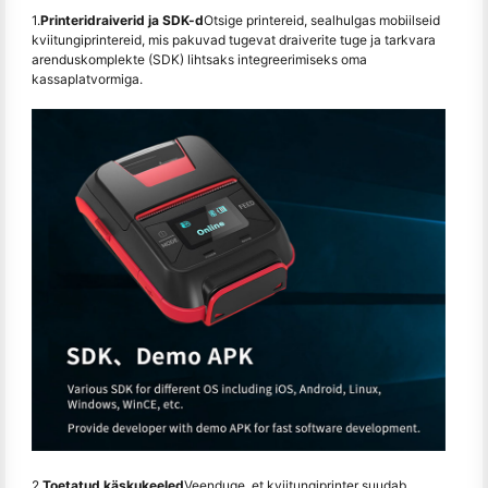
1.
Printeridraiverid ja SDK-d
Otsige printereid, sealhulgas mobiilseid
kviitungiprintereid, mis pakuvad tugevat draiverite tuge ja tarkvara
arenduskomplekte (SDK) lihtsaks integreerimiseks oma
kassaplatvormiga.
2.
Toetatud käskukeeled
Veenduge, et kviitungiprinter suudab