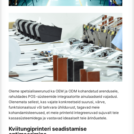
Oleme spetsialiseerunud ka OEM ja ODM kohandatud arendusele,
rahuldades POS-süsteemide integraatorite ainulaadseid vajadusi.
Olenemata sellest, kas vajate konkreetseid suurusi, värve,
funktsionaalsusi või tarkvara ühilduvust, tagavad meie
kohandamisteenused, et meie printerid integreeruvad sujuvalt teie
kassasüsteemidega ja vastavad ideaalselt teie ärinõuetele.
Kviitungiprinteri seadistamise