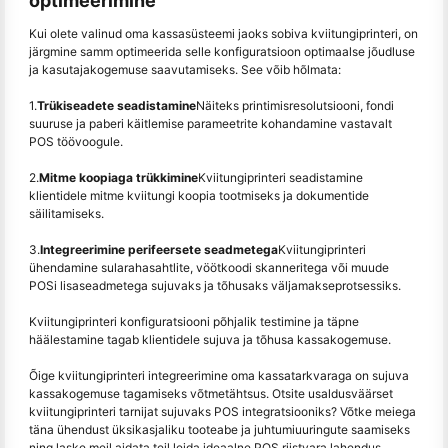
optimeerimine
Kui olete valinud oma kassasüsteemi jaoks sobiva kviitungiprinteri, on
järgmine samm optimeerida selle konfiguratsioon optimaalse jõudluse
ja kasutajakogemuse saavutamiseks. See võib hõlmata:
1.
Trükiseadete seadistamine
Näiteks printimisresolutsiooni, fondi
suuruse ja paberi käitlemise parameetrite kohandamine vastavalt
POS töövoogule.
2.
Mitme koopiaga trükkimine
Kviitungiprinteri seadistamine
klientidele mitme kviitungi koopia tootmiseks ja dokumentide
säilitamiseks.
3.
Integreerimine perifeersete seadmetega
Kviitungiprinteri
ühendamine sularahasahtlite, vöötkoodi skanneritega või muude
POSi lisaseadmetega sujuvaks ja tõhusaks väljamakseprotsessiks.
Kviitungiprinteri konfiguratsiooni põhjalik testimine ja täpne
häälestamine tagab klientidele sujuva ja tõhusa kassakogemuse.
Õige kviitungiprinteri integreerimine oma kassatarkvaraga on sujuva
kassakogemuse tagamiseks võtmetähtsus. Otsite usaldusväärset
kviitungiprinteri tarnijat sujuvaks POS integratsiooniks? Võtke meiega
täna ühendust üksikasjaliku tooteabe ja juhtumiuuringute saamiseks
ning laske meil aidata teil leida ideaalne POS riistvara lahendus.