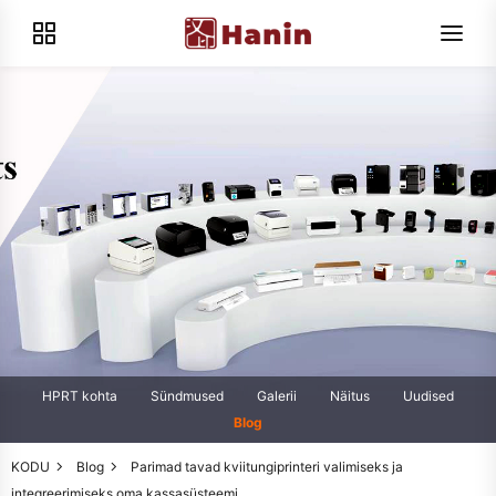
HPRT kohta
Sündmused
Galerii
Näitus
Uudised
Blog
KODU
Blog
Parimad tavad kviitungiprinteri valimiseks ja
integreerimiseks oma kassasüsteemi