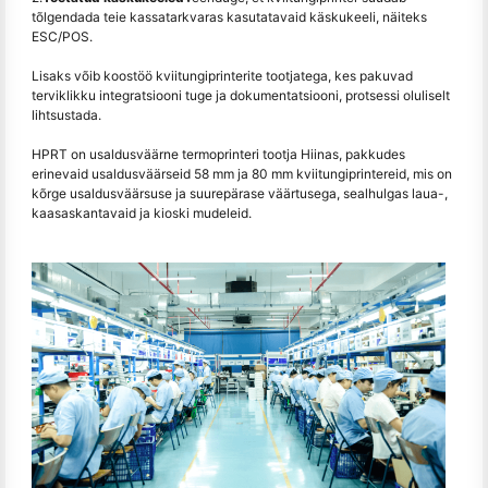
tõlgendada teie kassatarkvaras kasutatavaid käskukeeli, näiteks
ESC/POS.
Lisaks võib koostöö kviitungiprinterite tootjatega, kes pakuvad
terviklikku integratsiooni tuge ja dokumentatsiooni, protsessi oluliselt
lihtsustada.
HPRT on usaldusväärne termoprinteri tootja Hiinas, pakkudes
erinevaid usaldusväärseid 58 mm ja 80 mm kviitungiprintereid, mis on
kõrge usaldusväärsuse ja suurepärase väärtusega, sealhulgas laua-,
kaasaskantavaid ja kioski mudeleid.