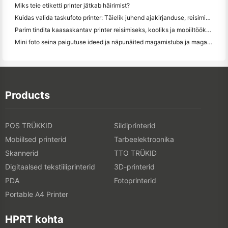
Miks teie etiketti printer jätkab häirimist?
Kuidas valida taskufoto printer: Täielik juhend ajakirjanduse, reisimise ja iPhone'i kasutajatele
Parim tindita kaasaskantav printer reisimiseks, kooliks ja mobiiltööks: Hanin MT620 Pro ülevaade
Mini foto seina paigutuse ideed ja näpunäited magamistuba ja magamistuba kaunistamiseks
Products
POS TRÜKKID
Sildiprinterid
Mobiilsed printerid
Tarbeelektroonika
Skannerid
TTO TRÜKID
Digitaalsed tekstiiliprinterid
3D-printerid
PDA
Fotoprinterid
Portable A4 Printer
HPRT kohta