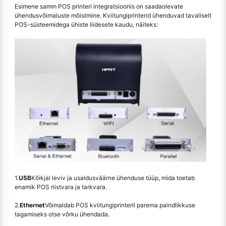
Esimene samm POS printeri integratsioonis on saadaolevate
ühendusvõimaluste mõistmine. Kviitungiprinterid ühenduvad tavaliselt
POS-süsteemidega ühiste liidesete kaudu, näiteks:
1.
USB
Kõikjal leviv ja usaldusväärne ühenduse tüüp, mida toetab
enamik POS riistvara ja tarkvara.
2.
Ethernet
Võimaldab POS kviitungiprinteril parema paindlikkuse
tagamiseks otse võrku ühendada.