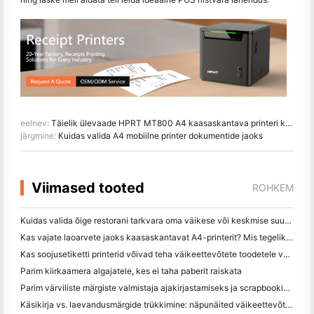
eelnev:
Täielik ülevaade HPRT MT800 A4 kaasaskantava printeri kohta
järgmine:
Kuidas valida A4 mobiilne printer dokumentide jaoks
Viimased tooted
ROHKEM
Kuidas valida õige restorani tarkvara oma väikese või keskmise suurusega restorani jaoks
Kas vajate laoarvete jaoks kaasaskantavat A4-printerit? Mis tegelikult töötab
Kas soojusetiketti printerid võivad teha väikeettevõtete toodetele veekindel etikett?
Parim kiirkaamera algajatele, kes ei taha paberit raiskata
Parim värviliste märgiste valmistaja ajakirjastamiseks ja scrapbooking'iks: lisage iga leheküljele rohkem värvi
Käsikirja vs. laevandusmärgide trükkimine: näpunäited väikeettevõtetele 2026. aastal