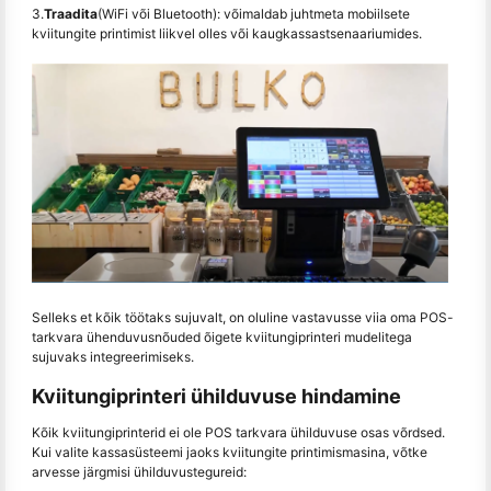
3.
Traadita
(WiFi või Bluetooth): võimaldab juhtmeta mobiilsete
kviitungite printimist liikvel olles või kaugkassastsenaariumides.
Selleks et kõik töötaks sujuvalt, on oluline vastavusse viia oma POS-
tarkvara ühenduvusnõuded õigete kviitungiprinteri mudelitega
sujuvaks integreerimiseks.
Kviitungiprinteri ühilduvuse hindamine
Kõik kviitungiprinterid ei ole POS tarkvara ühilduvuse osas võrdsed.
Kui valite kassasüsteemi jaoks kviitungite printimismasina, võtke
arvesse järgmisi ühilduvustegureid: