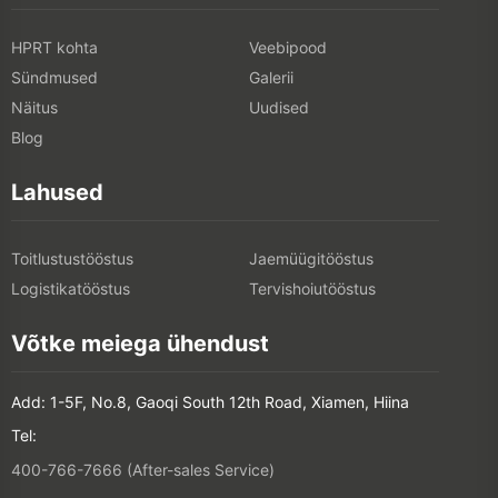
HPRT kohta
Veebipood
Sündmused
Galerii
Näitus
Uudised
Blog
Lahused
Toitlustustööstus
Jaemüügitööstus
Logistikatööstus
Tervishoiutööstus
Võtke meiega ühendust
Add: 1-5F, No.8, Gaoqi South 12th Road, Xiamen, Hiina
Tel:
400-766-7666 (After-sales Service)