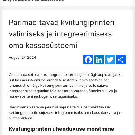
Parimad tavad kviitungiprinteri
valimiseks ja integreerimiseks
oma kassasüsteemi
Facebook
LinkedIn
Twitter
Shar
August 27, 2024
Olenemata sellest, kas integreerite kettide jaemüügikaupluste jaoks
uut kassasüsteemi või arendate restorani jaoks spetsiaalset
lahendust, on õige
kviitungiprinter
i valimine ja selle sujuva
integreerimise tagamine teie kassatarkvaraga võtmeks sujuva ja
murevaba tehingukogemuse tagamiseks.
Järgmisena vaatame peamisi näpunäiteid ja parimaid tavasid
kviitungiprinterite sujuvaks integreerimiseks oma kassatarkvara ja -
süsteemidega.
Kviitungiprinteri ühenduvuse mõistmine