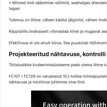
• Mitmed lindi säästmise režiimid, sealhulgas ühendatu
tagasi
Tulemus on lihtne: vähem käsitsi jälgimist, vähem lin
Klippistiilis lindkassett võimaldab kiiret ja mugavat 
Efektiivsus ei ole ainult kiirus. See puudutab hõõrkum
Projekteeritud nähtavuse, kontrolli
Tööstuslikke kodeerimissüsteeme peab olema lihtne ka
FC107 / FC128 on varustatud 10,1-tollise mitmepuutel
nähtavuse ja intuitiivse juhtimise otse liinil.