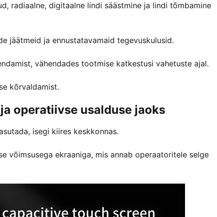
d, radiaalne, digitaalne lindi säästmine ja lindi tõmbamine
dide jäätmeid ja ennustatavamaid tegevuskulusid.
asendamist, vähendades tootmise katkestusi vahetuste ajal.
ise kõrvaldamist.
 ja operatiivse usalduse jaoks
sutada, isegi kiires keskkonnas.
ise võimsusega ekraaniga, mis annab operaatoritele selge