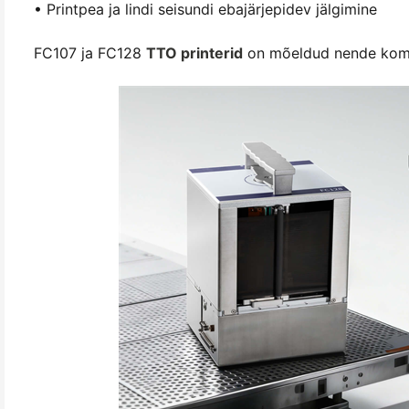
• Printpea ja lindi seisundi ebajärjepidev jälgimine
FC107 ja FC128
TTO printerid
on mõeldud nende komp