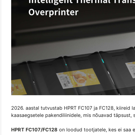
2026. aastal tutvustab HPRT FC107 ja FC128, kiireid l
kaasaegsetele pakendiliinidele, mis nõuavad täpsust, s
HPRT FC107/FC128
on loodud tootjatele, kes ei saa e