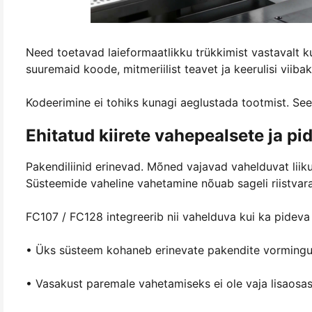
Need toetavad laieformaatlikku trükkimist vastavalt
suuremaid koode, mitmeriilist teavet ja keerulisi viiba
Kodeerimine ei tohiks kunagi aeglustada tootmist. See
Ehitatud kiirete vahepealsete ja pi
Pakendiliinid erinevad. Mõned vajavad vahelduvat liikum
Süsteemide vaheline vahetamine nõuab sageli riistvara
FC107 / FC128 integreerib nii vahelduva kui ka pideva
• Üks süsteem kohaneb erinevate pakendite vorming
• Vasakust paremale vahetamiseks ei ole vaja lisaosas