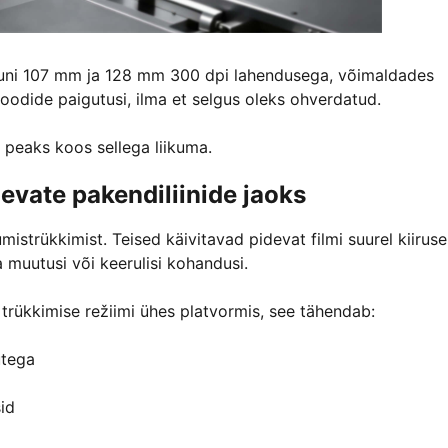
 kuni 107 mm ja 128 mm 300 dpi lahendusega, võimaldades
koodide paigutusi, ilma et selgus oleks ohverdatud.
 peaks koos sellega liikuma.
devate pakendiliinide jaoks
istrükkimist. Teised käivitavad pidevat filmi suurel kiirusel
 muutusi või keerulisi kohandusi.
 trükkimise režiimi ühes platvormis, see tähendab:
utega
id