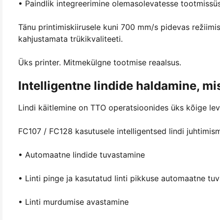
• Paindlik integreerimine olemasolevatesse tootmiss
Tänu printimiskiirusele kuni 700 mm/s pidevas režii
kahjustamata trükikvaliteeti.
Üks printer. Mitmekülgne tootmise reaalsus.
Intelligentne lindide haldamine, m
Lindi käitlemine on TTO operatsioonides üks kõige levi
FC107 / FC128 kasutusele intelligentsed lindi juhtimis
• Automaatne lindide tuvastamine
• Linti pinge ja kasutatud linti pikkuse automaatne tu
• Linti murdumise avastamine