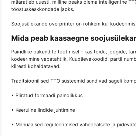
määratleb uuesti, milline peaks olema intelligentne TTO
tööstuskeskkondade jaoks.
Soojusülekande overprinter on rohkem kui kodeerimiss
Mida peab kaasaegne soojusüleka
Paindlike pakendite tootmisel - kas toidu, joogide, f
kodeerimine vabatahtlik. Kuupäevakoodid, partii numb
kiiresti kohaldatavad.
Traditsioonilised TTO süsteemid sundivad sageli kom
• Piiratud formaadi paindlikkus
• Keeruline lindide juhtimine
• Manuaalsed reguleerimised vahepealsete ja pidevate