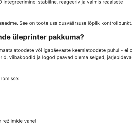
 integreerimine: stabiilne, reageeriv ja valmis reaalsete
eadme. See on toote usaldusväärsuse lõplik kontrollpunkt
nde üleprinter pakkuma?
armaatsiatoodete või igapäevaste keemiatoodete puhul - ei o
rid, viibakoodid ja logod peavad olema selged, järjepideva
promisse:
 režiimide vahel