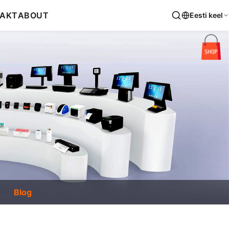
AKT
ABOUT
Eesti keel
Blog