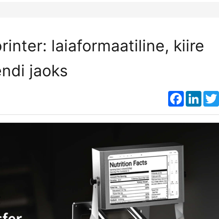
ter: laiaformaatiline, kiire
ndi jaoks
Faceboo
Link