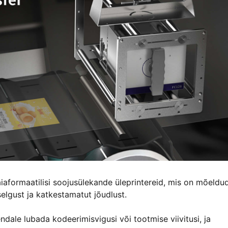
aiaformaatilisi soojusülekande üleprintereid, mis on mõeldu
elgust ja katkestamatut jõudlust.
ndale lubada kodeerimisvigusi või tootmise viivitusi, ja