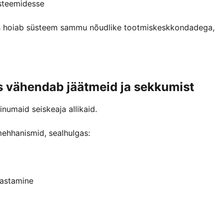
üsteemidesse
mis hoiab süsteem sammu nõudlike tootmiskeskkondadega,
is vähendab jäätmeid ja sekkumist
numaid seiskeaja allikaid.
mehhanismid, sealhulgas:
vastamine