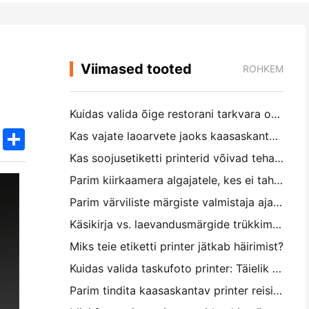
Viimased tooted
ROHKEM
Kuidas valida õige restorani tarkvara oma väikese või keskmise suurusega restorani jaoks
k
edIn
Twitter
Share
Kas vajate laoarvete jaoks kaasaskantavat A4-printerit? Mis tegelikult töötab
Kas soojusetiketti printerid võivad teha väikeettevõtete toodetele veekindel etikett?
Parim kiirkaamera algajatele, kes ei taha paberit raiskata
Parim värviliste märgiste valmistaja ajakirjastamiseks ja scrapbooking'iks: lisage iga leheküljele rohkem värvi
Käsikirja vs. laevandusmärgide trükkimine: näpunäited väikeettevõtetele 2026. aastal
Miks teie etiketti printer jätkab häirimist?
Kuidas valida taskufoto printer: Täielik juhend ajakirjanduse, reisimise ja iPhone'i kasutajatele
Parim tindita kaasaskantav printer reisimiseks, kooliks ja mobiiltööks: Hanin MT620 Pro ülevaade