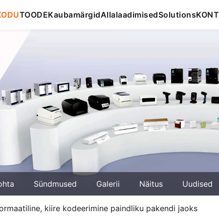
KODU
TOODE
Kaubamärgid
Allalaadimised
Solutions
KONT
ohta
Sündmused
Galerii
Näitus
Uudised
rmaatiline, kiire kodeerimine paindliku pakendi jaoks