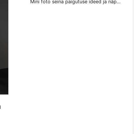
Mini foto seina paigutuse ideed ja näpunäited magamistuba ja magamistuba kaunistamiseks
d