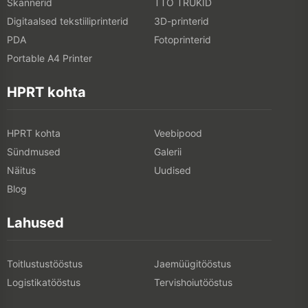
Skannerid
TTO TRÜKID
Digitaalsed tekstiiliprinterid
3D-printerid
PDA
Fotoprinterid
Portable A4 Printer
HPRT kohta
HPRT kohta
Veebipood
Sündmused
Galerii
Näitus
Uudised
Blog
Lahused
Toitlustustööstus
Jaemüügitööstus
Logistikatööstus
Tervishoiutööstus