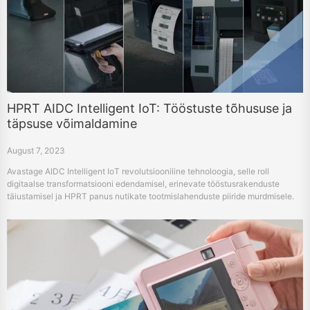
HPRT AIDC Intelligent IoT: Tööstuste tõhususe ja
täpsuse võimaldamine
August 7, 2023
Avastage AIDC Intelligent IoT revolutsiooniline tehnoloogia, selle roll
digitaalse transformatsiooni edendamisel, erinevate tööstusrakenduste
täiustamisel ja HPRT panus nutikate tootmislahenduste piiride murdmisele.