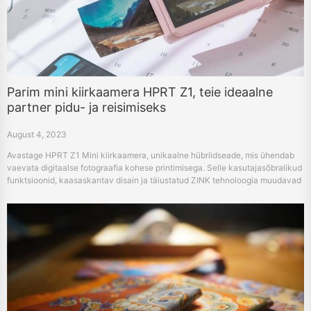
Parim mini kiirkaamera HPRT Z1, teie ideaalne
partner pidu- ja reisimiseks
August 4, 2023
Avastage HPRT Z1 Mini kiirkaamera, unikaalne hübriidseade, mis ühendab
vaevata digitaalse fotograafia kohese printimisega. Selle kasutajasõbralikud
funktsioonid, kaasaskantav disain ja täiustatud ZINK tehnoloogia muudavad
selle populaarseks valikuks meeldejäävate hetkede jäädvustamiseks,
printimiseks ja jagamiseks.