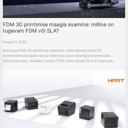
FDM 3D printimise maagia avamine: milline on
tugevam FDM või SLA?
August 2, 2023
Avastage FDM 3D printimise toimimine, selle eelised teiste 3D
printimistehnoloogiate ees ja selle kasvavad rakendused erinevates
tööstusharudes. Vaadake, kuidas FDM vastu seisab SLA-le tugevuse,
vastupidavuse ja mitmekülgsuse poolest.