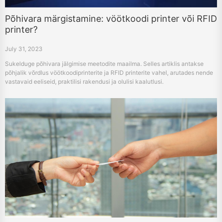
Põhivara märgistamine: vöötkoodi printer või RFID
printer?
July 31, 2023
Sukelduge põhivara jälgimise meetodite maailma. Selles artiklis antakse
põhjalik võrdlus vöötkoodiprinterite ja RFID printerite vahel, arutades nende
vastavaid eeliseid, praktilisi rakendusi ja olulisi kaalutlusi.