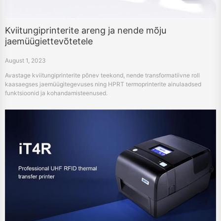
Kviitungiprinterite areng ja nende mõju
jaemüügiettevõtetele
August 1, 2023
Avastage kviitungiprinterite põnev teekond, nende transformatiivne roll
kaasaegses jaemüügitegevuses ning HPRT termoprinterite ainulaadsed
funktsioonid ja kohandamisteenused.