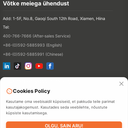
Võtke meiega ühendust
Add: 1-5F, No.8, Gaoqi South 12th Road, Xiamen, Hiina
Tel:
400-766-7666 (After-sales Service)
+86-(0)592-5885993 (English)
+86-(0)592-5885991 (Chinese)
Liitu meie e-posti nimekirjaga
Cookies Policy
KONTAKT
Kasutame oma veebisaidil küpsiseid, et pakkuda teile parimat
kasutajakogemust. Kasutades seda veebilehte, nõustute
küpsiste kasutamisega.
©2026 XIAMEN HANIN CO., LTD.
PRIVAATSUSPOLIITIKA
OLGU, SAIN ARU!