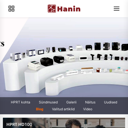
HPRT kohta
Sündmused
Galerii
Näitus
Uudised
Blog
Valitud artiklid
Video