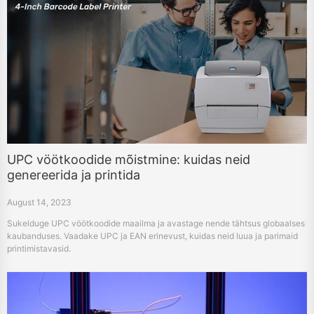
UPC vöötkoodide mõistmine: kuidas neid
genereerida ja printida
August 14, 2023
Sukelduge UPC vöötkoodide maailma ja avastage nende tähtsus globaalses
kaubanduses. Vaadake UPC ja EAN erinevust, kuidas neid luua ja parimaid
printimistavasid.