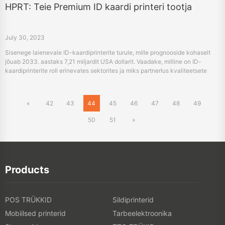
HPRT: Teie Premium ID kaardi printeri tootja
July 30, 2023
Sisenege laienevale ID-kaardiprinterite turule, mille prognooside kohaselt
jõuab 2033. aastaks 7,21 miljardit USA dollarit. Vaadake, milline on ID-
kaardiprinterite roll erinevates sektorites ja miks partnerlus kvaliteetsete
tootjatega nagu HPRT võib aidata kasutada tekkivaid võimalusi.
«
42
43
44
45
46
47
48
49
50
51
»
Products
POS TRÜKKID
Sildiprinterid
Mobiilsed printerid
Tarbeelektroonika