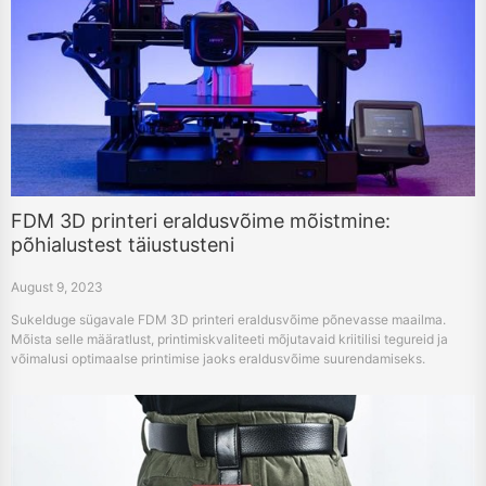
FDM 3D printeri eraldusvõime mõistmine:
põhialustest täiustusteni
August 9, 2023
Sukelduge sügavale FDM 3D printeri eraldusvõime põnevasse maailma.
Mõista selle määratlust, printimiskvaliteeti mõjutavaid kriitilisi tegureid ja
võimalusi optimaalse printimise jaoks eraldusvõime suurendamiseks.