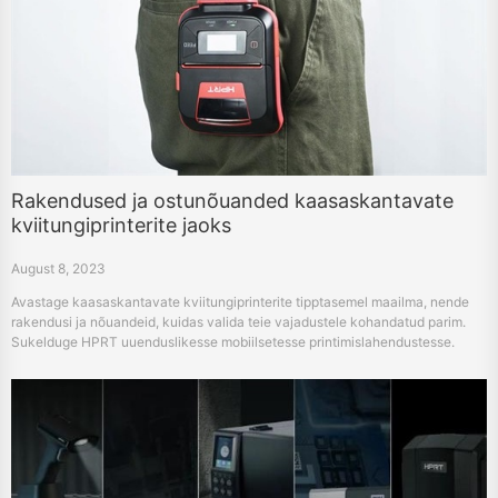
Rakendused ja ostunõuanded kaasaskantavate
kviitungiprinterite jaoks
August 8, 2023
Avastage kaasaskantavate kviitungiprinterite tipptasemel maailma, nende
rakendusi ja nõuandeid, kuidas valida teie vajadustele kohandatud parim.
Sukelduge HPRT uuenduslikesse mobiilsetesse printimislahendustesse.