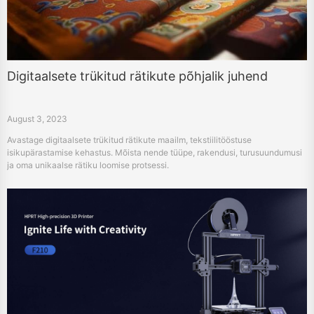
Digitaalsete trükitud rätikute põhjalik juhend
August 3, 2023
Avastage digitaalsete trükitud rätikute maailm, tekstiilitööstuse
isikupärastamise kehastus. Mõista nende tüüpe, rakendusi, turusuundumusi
ja oma unikaalse rätiku loomise protsessi.