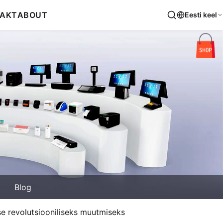
AKT
ABOUT
Eesti keel
Blog
use revolutsiooniliseks muutmiseks