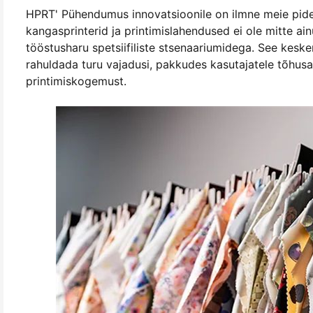
HPRT' Pühendumus innovatsioonile on ilmne meie pide
kangasprinterid ja printimislahendused ei ole mitte ain
tööstusharu spetsiifiliste stsenaariumidega. See kesk
rahuldada turu vajadusi, pakkudes kasutajatele tõhusa
printimiskogemust.