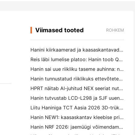
Viimased tooted
ROHKEM
Hanini kiirkaamerad ja kaasaskantavad fotoprinterid meelitavad IEAE Shenzhenis 2026 suurt huvi
Reis läbi lumelise platoo: Hanin toob Qamdo lastele fotograafia haridusprogramme
Hanin sai uue riikliku taseme auhinna: nimetati "2026 Made in China · Trusted Brand by Consumers"
Hanin tunnustatud riiklikuks ettevõtete tehnoloogia keskuseks innovatsioonijuhtimiseks
HPRT näitab AI-juhitud NEX seeriat nutikaks jaemüügiks CHINASHOP 2026
Hanin tutvustab LCD-L298 ja SJF uuendusi tööstusliku 3D-trükkimise jaoks TCT Asia 2026
Liitu Haniniga TCT Aasia 2026 3D-trükkimise näitusel
Hanin NEW1: kaasaskantav kleebise printer teeb teed Jaapani LOFT poodidesse
Hanin NRF 2026: jaemüügi võimendamine täisstsenaariumi intelligentsete trükilahendustega