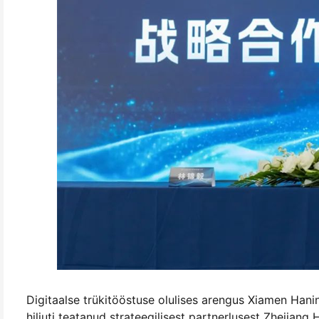
Digitaalse trükitööstuse olulises arengus Xiamen Hani
hiljuti teatanud strateegilisest partnerlusest Zhejiang