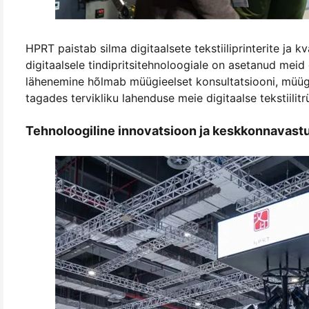
HPRT paistab silma digitaalsete tekstiiliprinterite ja k
digitaalsele tindipritsitehnoloogiale on asetanud meid d
lähenemine hõlmab müügieelset konsultatsiooni, müügie
tagades tervikliku lahenduse meie digitaalse tekstiilitrü
Tehnoloogiline innovatsioon ja keskkonnavast