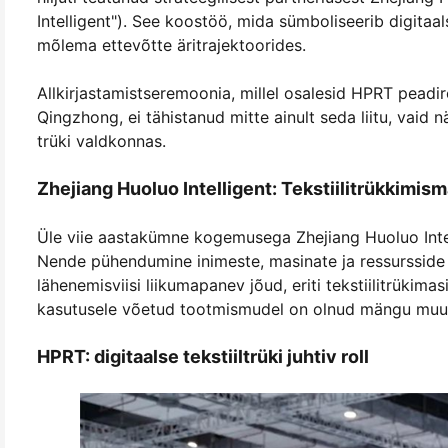
Intelligent"). See koostöö, mida sümboliseerib digitaals
mõlema ettevõtte äritrajektoorides.
Allkirjastamistseremoonia, millel osalesid HPRT peadire
Qingzhong, ei tähistanud mitte ainult seda liitu, vaid
trüki valdkonnas.
Zhejiang Huoluo Intelligent: Tekstiilitrükkimis
Üle viie aastakümne kogemusega Zhejiang Huoluo Intel
Nende pühendumine inimeste, masinate ja ressursside i
lähenemisviisi liikumapanev jõud, eriti tekstiilitrüki
kasutusele võetud tootmismudel on olnud mängu muudaja
HPRT: digitaalse tekstiiltrüki juhtiv roll