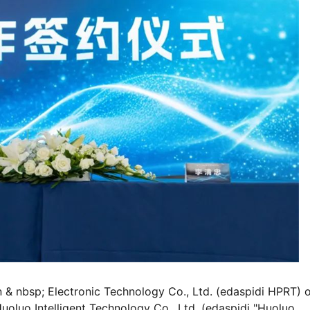
n & nbsp; Electronic Technology Co., Ltd. (edaspidi HPRT) 
 Huoluo Intelligent Technology Co., Ltd. (edaspidi "Huoluo