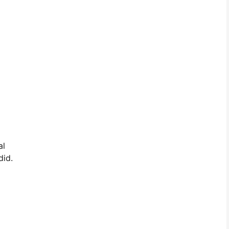
al
did.