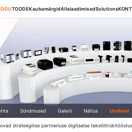
KODU
TOODE
Kaubamärgid
Allalaadimised
Solutions
KONT
ohta
Sündmused
Galerii
Näitus
Uudised
ovad strateegilise partnerluse digitaalse tekstiiltrükitööst