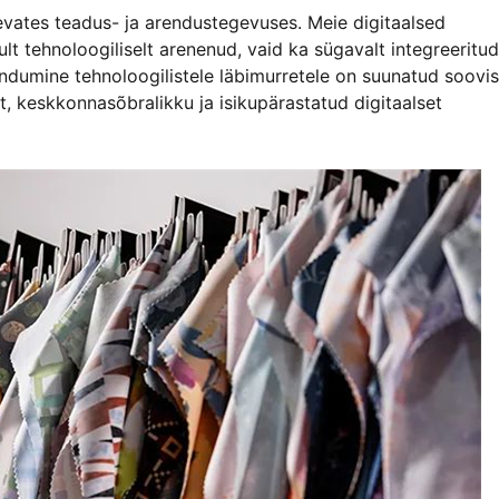
vates teadus- ja arendustegevuses. Meie digitaalsed
ult tehnoloogiliselt arenenud, vaid ka sügavalt integreeritud
endumine tehnoloogilistele läbimurretele on suunatud soovis
t, keskkonnasõbralikku ja isikupärastatud digitaalset