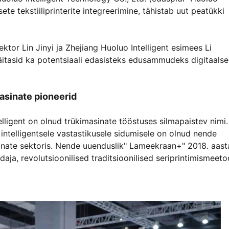
ete tekstiiliprinterite integreerimine, tähistab uut peatükki
ktor Lin Jinyi ja Zhejiang Huoluo Intelligent esimees Li
 näitasid ka potentsiaali edasisteks edusammudeks digitaalse
masinate pioneerid
ligent on olnud trükimasinate tööstuses silmapaistev nimi.
ntelligentsele vastastikusele sidumisele on olnud nende
masinate sektoris. Nende uuenduslik" Lameekraan+" 2018. aast
, revolutsioonilised traditsioonilised seriprintimismeeto