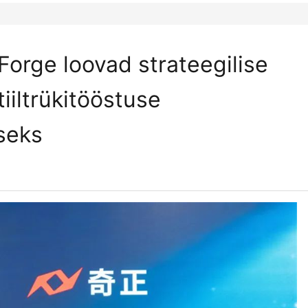
Forge loovad strateegilise
iiltrükitööstuse
seks