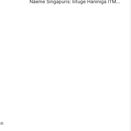
Näeme Singapuris: liituge Haniniga ITMA ASIA 2025-l, et näha uusimat digitaaltrükitehnoloogiat
on