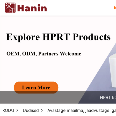
HPRT k
KODU
Uudised
Avastage maailma, jäädvustage iga