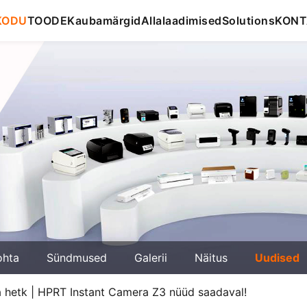
KODU
TOODE
Kaubamärgid
Allalaadimised
Solutions
KONT
ohta
Sündmused
Galerii
Näitus
Uudised
 hetk | HPRT Instant Camera Z3 nüüd saadaval!