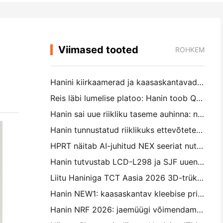
Viimased tooted
ROHKEM
Hanini kiirkaamerad ja kaasaskantavad fotoprinterid meelitavad IEAE Shenzhenis 2026 suurt huvi
Reis läbi lumelise platoo: Hanin toob Qamdo lastele fotograafia haridusprogramme
Hanin sai uue riikliku taseme auhinna: nimetati "2026 Made in China · Trusted Brand by Consumers"
Hanin tunnustatud riiklikuks ettevõtete tehnoloogia keskuseks innovatsioonijuhtimiseks
HPRT näitab AI-juhitud NEX seeriat nutikaks jaemüügiks CHINASHOP 2026
Hanin tutvustab LCD-L298 ja SJF uuendusi tööstusliku 3D-trükkimise jaoks TCT Asia 2026
Liitu Haniniga TCT Aasia 2026 3D-trükkimise näitusel
Hanin NEW1: kaasaskantav kleebise printer teeb teed Jaapani LOFT poodidesse
Hanin NRF 2026: jaemüügi võimendamine täisstsenaariumi intelligentsete trükilahendustega