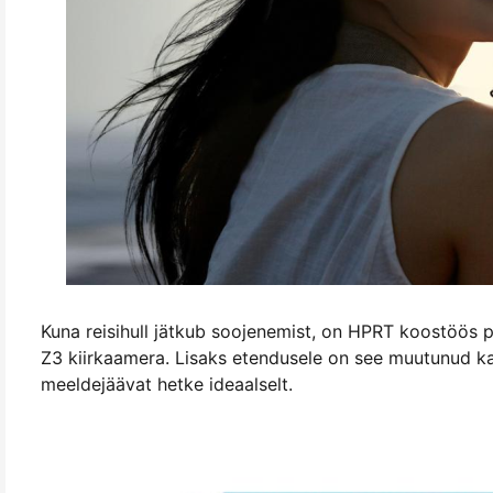
Kuna reisihull jätkub soojenemist, on HPRT koostöös p
Z3 kiirkaamera. Lisaks etendusele on see muutunud k
meeldejäävat hetke ideaalselt.