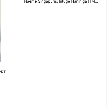
Näeme Singapuris: liituge Haniniga ITMA ASIA 2025-l, et näha uusimat digitaaltrükitehnoloogiat
HPRT