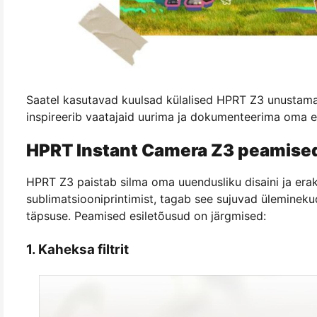
Saatel kasutavad kuulsad külalised HPRT Z3 unustamat
inspireerib vaatajaid uurima ja dokumenteerima oma e
HPRT Instant Camera Z3 peamis
HPRT Z3 paistab silma oma uuendusliku disaini ja erak
sublimatsiooniprintimist, tagab see sujuvad ülemineku
täpsuse. Peamised esiletõusud on järgmised:
1. Kaheksa filtrit