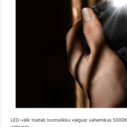
LED-välk toetab loomulikku valgust vahemikus 5000K 
valguses.