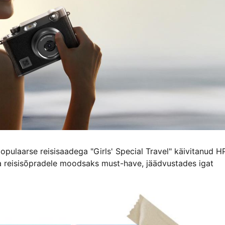
opulaarse reisisaadega "Girls' Special Travel" käivitanud 
a reisisõpradele moodsaks must-have, jäädvustades igat