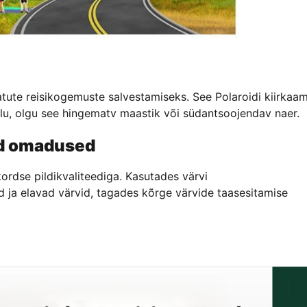
ute reisikogemuste salvestamiseks. See Polaroidi kiirkaa
lu, olgu see hingematv maastik või südantsoojendav naer.
ed omadused
ordse pildikvaliteediga. Kasutades värvi
d ja elavad värvid, tagades kõrge värvide taasesitamise