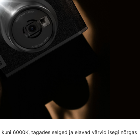
kuni 6000K, tagades selged ja elavad värvid isegi nõrgas