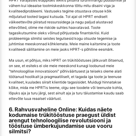
HPRT varajastes etappides tekkis piisava turuhinnangu puudumise ja
vähem kui ideaalse tootmiskeskkonna tõttu mitu disaini viga ja
kvaliteediprobleemi. Vastuseks tegime otsustava otsuse kõik
mõjutatud tooted tagasi kutsuda. Tol ajal oli HPRT endiselt
väikeettevõte piiratud ressurssidega ja nagu paljud alustavad
ettevõtted, olime me riskide suhtes haavatavad. Toote
tagasikutsumine oleks võinud põhjustada finantskriisi. Kuid
probleemiga silmitsi seistes tegutsesid kogu otsuste tegemise ja
juhtimise meeskonnad kõhklemata. Meie maine kaitsmine ja toote
kvaliteedi säilitamine on meie jaoks HPRT-s põhiline eesmärk.
Ma usun, et põhjus, miks HPRT on trükitööstuses jätkuvalt õitsenud,
on see, et esiteks ei ole meie meeskond kunagi loobunud meie
"tehnoloogilise innovatsiooni" põhiväärtusest ja teiseks oleme alati
töötanud hoolikalt ja pragmaatiliselt, et tagada iga toote ja teenuse
kvaliteet, kuulades siiralt klientide tagasisidet. Muidugi hinnatakse
kõike, mida me HPRTis teeme, olgu see toodete või teenuste kohta,
lõpuks aja ja turu järgi, sest ainult aja ja turu täiustamise kaudu saab
ettevõte luua reaalset väärtust.
6. Rahvusvaheline Online: Kuidas näete
kodumaise trükitööstuse praegust üldist
arengut tehnoloogilise revolutsiooni ja
tööstuse ümberkujundamise uue vooru
silmitsi?