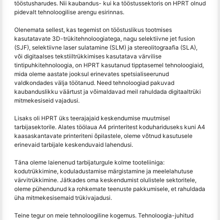
tööstusharudes. Nii kaubandus- kui ka tööstussektoris on HPRT olnud
pidevalt tehnoloogilise arengu esirinnas.
Olenemata sellest, kas tegemist on tööstuslikus tootmises
kasutatavate 3D-trükitehnoloogiatega, nagu selektiivne jet fusion
(SJF), selektiivne laser sulatamine (SLM) ja stereolitograafia (SLA),
või digitaalses tekstiiltrükkimises kasutatava värvilise
tintipuhkitehnoloogia, on HPRT kasutanud tipptasemel tehnoloogiaid,
mida oleme aastate jooksul erinevates spetsialiseerunud
valdkondades välja töötanud. Need tehnoloogiad pakuvad
kaubanduslikku väärtust ja võimaldavad meil rahuldada digitaaltrüki
mitmekesiseid vajadusi.
Lisaks oli HPRT üks teerajajaid keskendumise muutmisel
tarbijasektorile. Alates töölaua A4 printeritest koduhariduseks kuni A4
kaasaskantavate printeriteni õpilastele, oleme võtnud kasutusele
erinevaid tarbijale keskenduvaid lahendusi.
Täna oleme laienenud tarbijaturgule kolme tooteliiniga:
kodutrükkimine, koduladustamise märgistamine ja meelelahutuse
värvitrükkimine. Jätkades oma keskendumist olulistele sektoritele,
oleme pühendunud ka rohkemate teenuste pakkumisele, et rahuldada
üha mitmekesisemaid trükivajadusi.
Teine tegur on meie tehnoloogiline kogemus. Tehnoloogia-juhitud