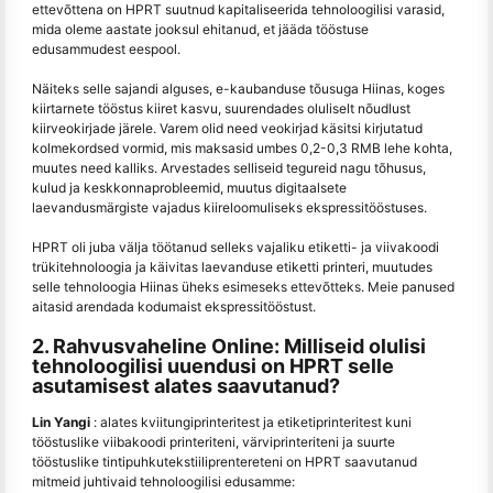
ettevõttena on HPRT suutnud kapitaliseerida tehnoloogilisi varasid,
mida oleme aastate jooksul ehitanud, et jääda tööstuse
edusammudest eespool.
Näiteks selle sajandi alguses, e-kaubanduse tõusuga Hiinas, koges
kiirtarnete tööstus kiiret kasvu, suurendades oluliselt nõudlust
kiirveokirjade järele. Varem olid need veokirjad käsitsi kirjutatud
kolmekordsed vormid, mis maksasid umbes 0,2-0,3 RMB lehe kohta,
muutes need kalliks. Arvestades selliseid tegureid nagu tõhusus,
kulud ja keskkonnaprobleemid, muutus digitaalsete
laevandusmärgiste vajadus kiireloomuliseks ekspressitööstuses.
HPRT oli juba välja töötanud selleks vajaliku etiketti- ja viivakoodi
trükitehnoloogia ja käivitas laevanduse etiketti printeri, muutudes
selle tehnoloogia Hiinas üheks esimeseks ettevõtteks. Meie panused
aitasid arendada kodumaist ekspressitööstust.
2. Rahvusvaheline Online: Milliseid olulisi
tehnoloogilisi uuendusi on HPRT selle
asutamisest alates saavutanud?
Lin Yangi
: alates kviitungiprinteritest ja etiketiprinteritest kuni
tööstuslike viibakoodi printeriteni, värviprinteriteni ja suurte
tööstuslike tintipuhkutekstiiliprentereteni on HPRT saavutanud
mitmeid juhtivaid tehnoloogilisi edusamme: