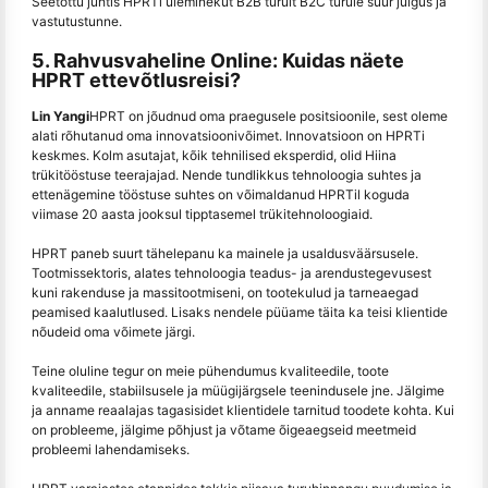
Seetõttu juhtis HPRTi üleminekut B2B turult B2C turule suur julgus ja
vastutustunne.
5. Rahvusvaheline Online: Kuidas näete
HPRT ettevõtlusreisi?
Lin Yangi
HPRT on jõudnud oma praegusele positsioonile, sest oleme
alati rõhutanud oma innovatsioonivõimet. Innovatsioon on HPRTi
keskmes. Kolm asutajat, kõik tehnilised eksperdid, olid Hiina
trükitööstuse teerajajad. Nende tundlikkus tehnoloogia suhtes ja
ettenägemine tööstuse suhtes on võimaldanud HPRTil koguda
viimase 20 aasta jooksul tipptasemel trükitehnoloogiaid.
HPRT paneb suurt tähelepanu ka mainele ja usaldusväärsusele.
Tootmissektoris, alates tehnoloogia teadus- ja arendustegevusest
kuni rakenduse ja massitootmiseni, on tootekulud ja tarneaegad
peamised kaalutlused. Lisaks nendele püüame täita ka teisi klientide
nõudeid oma võimete järgi.
Teine oluline tegur on meie pühendumus kvaliteedile, toote
kvaliteedile, stabiilsusele ja müügijärgsele teenindusele jne. Jälgime
ja anname reaalajas tagasisidet klientidele tarnitud toodete kohta. Kui
on probleeme, jälgime põhjust ja võtame õigeaegseid meetmeid
probleemi lahendamiseks.