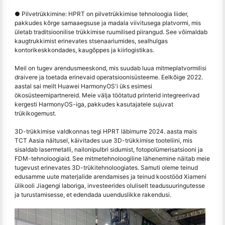
● Pilvetrükkimine: HPRT on pilvetrükkimise tehnoloogia liider,
pakkudes kõrge samaaegsuse ja madala viivitusega platvormi, mis
ületab traditsioonilise trükkimise ruumilised piirangud. See võimaldab
kaugtrukkimist erinevates stsenaariumides, sealhulgas
kontorikeskkondades, kaugõppes ja kiirlogistikas.
Meil on tugev arendusmeeskond, mis suudab luua mitmeplatvormilisi
draivere ja toetada erinevaid operatsioonisüsteeme. Eelkõige 2022.
aastal sai meilt Huawei HarmonyOS'i üks esimesi
ökosüsteemipartnereid. Meie välja töötatud printerid integreerivad
kergesti HarmonyOS-iga, pakkudes kasutajatele sujuvat
trükikogemust.
3D-trükkimise valdkonnas tegi HPRT läbimurre 2024. aasta mais
TCT Aasia näitusel, käivitades uue 3D-trükkimise tooteliini, mis
sisaldab lasermetalli, nailonipulbri sidumist, fotopolümerisatsiooni ja
FDM-tehnoloogiaid. See mitmetehnoloogiline lähenemine näitab meie
tugevust erinevates 3D-trükitehnoloogiates. Samuti oleme teinud
edusamme uute materjalide arendamises ja teinud koostööd Xiameni
ülikooli Jiagengi laboriga, investeerides oluliselt teadusuuringutesse
ja turustamisesse, et edendada uuenduslikke rakendusi.