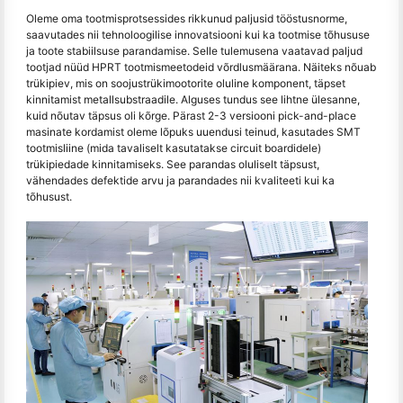
Oleme oma tootmisprotsessides rikkunud paljusid tööstusnorme,
saavutades nii tehnoloogilise innovatsiooni kui ka tootmise tõhususe
ja toote stabiilsuse parandamise. Selle tulemusena vaatavad paljud
tootjad nüüd HPRT tootmismeetodeid võrdlusmäärana. Näiteks nõuab
trükipiev, mis on soojustrükimootorite oluline komponent, täpset
kinnitamist metallsubstraadile. Alguses tundus see lihtne ülesanne,
kuid nõutav täpsus oli kõrge. Pärast 2-3 versiooni pick-and-place
masinate kordamist oleme lõpuks uuendusi teinud, kasutades SMT
tootmisliine (mida tavaliselt kasutatakse circuit boardidele)
trükipiedade kinnitamiseks. See parandas oluliselt täpsust,
vähendades defektide arvu ja parandades nii kvaliteeti kui ka
tõhusust.