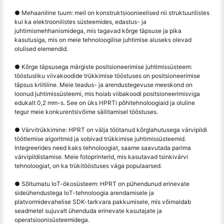
● Mehaaniline tuum: meil on konstruktsioonieelised nii struktuurilistes
kui ka elektroonilistes süsteemides, edastus- ja
juhtimismehhanismidega, mis tagavad kõrge täpsuse ja pika
kasutusiga, mis on meie tehnoloogilise juhtimise aluseks olevad
olulised elemendid.
● Kõrge täpsusega märgiste positsioneerimise juhtimissüsteem:
tööstusliku viivakoodide trükkimise tööstuses on positsioneerimise
täpsus kriitiline. Meie teadus- ja arendustegevuse meeskond on
loonud juhtimissüsteemi, mis hoiab viibakoodi positsioneerimisviga
edukalt 0,2 mm-s. See on üks HPRTi põhitehnoloogiaid ja oluline
tegur meie konkurentsivõime säilitamisel tööstuses.
● Värvitrükkimine: HPRT on välja töötanud kõrglahutusega värvipildi
töötlemise algoritmid ja sobivad trükkimise juhtimissüsteemid.
Integreerides need kaks tehnoloogiat, saame saavutada parima
värvipildistamise. Meie fotoprinterid, mis kasutavad tsinkivärvi
tehnoloogiat, on ka trükitööstuses väga populaarsed.
● Sõltumatu IoT-ökosüsteem: HPRT on pühendunud erinevate
sideühendustega IoT-tehnoloogia arendamisele ja
platvormidevahelise SDK-tarkvara pakkumisele, mis võimaldab
seadmetel sujuvalt ühenduda erinevate kasutajate ja
operatsioonisüsteemidega.