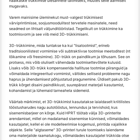
häälkäske trükkimise ülesannete täitmiseks, muutes selle äärmiselt
mugavaks.
Varem mainisime üleminekut must-valgest trükimisest
värviprintimisse, soojusmoodulitest tervetele masinatele, need
seadmed on lihtsalt väljunditööriistad. Tegelikult on trükkimine ka
tootmisvorm ja see viib meid 3D-trükkimiseni.
3D-trükkimine, mida tuntakse ka kui "lisatootmist", erineb
traditsioonilistest vormimise või subtraktiivse tootmise meetoditest (nt
lõikamine või freesimine). 3D-trükk on paindlikum ja tõhusam. See on
protsess, mis võib oluliselt vähendada tootmisettevõtete kulusid.
Lisaks võib 3D-trükk kompenseerida hallituse tootmise piiranguid ja
võimaldada integreeritud vormimist, vältides selliseid probleeme nagu
haprus ja ühendamisest põhjustatud pragunemine. Üldiselt pakub 3D-
trükk kõrget disaini paindlikkust, suurepärast materjali kasutamist,
kohandamist ja lühemaid tarneahela sidemeid.
Väärtab märkimist, et 3D-trükkimist kasutatakse laialdaselt kriitilistes
tööstusharudes nagu autotööstus, lennundus ja tervishoid, kus
sisenemisbarjeer on kõrge. Kuid HPRT töötab välja 3D-printerite
arendamisel, millel on madalamad sisenemise künnised, võimaldades
kasutajatel, kellel ei ole modelleerimise kogemusi, printida vajalikke
objekte. Selle "algtaseme" 3D-printeri turule toomiseks laiendame
oma materjalide raamatukogu, võimaldades kasutajatel trükkida otse