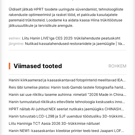
Üldiselt jätkab HPRT toodete uuringute süvendamist, tehnoloogiliste
rakenduste optimeerimist ja rasket tööd, et pakkuda kasutajatele
paremaid trükitooteid. Loodame ka aidata kaasa Hiina trükitööstuse
jätkusuutlikule ja tervislikule arengule.
eelnev:
Liitu Hanin LIVE'iga CES 2025: trükilahenduste peatuskoht
järgmine:
Nutikad kassalahendused restoranidele ja jaemüügile | Vaata HPRT at CHINASHOP 2025
Viimased tooted
ROHKEM
Hanini kiirkaamerad ja kaasaskantavad fotoprinterid meelitavad IEAE Shenzhenis 2026 suurt huvi
Reis läbi lumelise platoo: Hanin toob Qamdo lastele fotograafia haridusprogramme
Hanin sai uue riikliku taseme auhinna: nimetati "2026 Made in China · Trusted Brand by Consumers"
Hanin tunnustatud riiklikuks ettevõtete tehnoloogia keskuseks innovatsioonijuhtimiseks
HPRT näitab AI-juhitud NEX seeriat nutikaks jaemüügiks CHINASHOP 2026
Hanin tutvustab LCD-L298 ja SJF uuendusi tööstusliku 3D-trükkimise jaoks TCT Asia 2026
Liitu Haniniga TCT Aasia 2026 3D-trükkimise näitusel
Hanin NEW1: kaasaskantav kleebise printer teeb teed Jaapani LOFT poodidesse