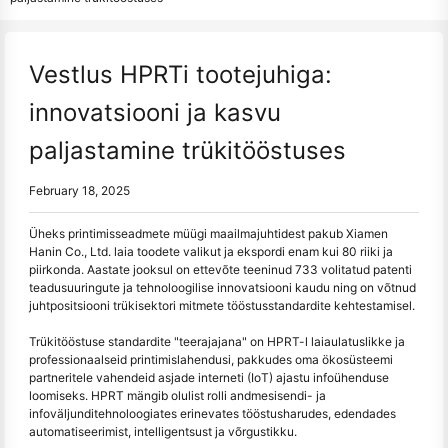
Vestlus HPRTi tootejuhiga:
innovatsiooni ja kasvu
paljastamine trükitööstuses
February 18, 2025
Üheks printimisseadmete müügi maailmajuhtidest pakub Xiamen
Hanin Co., Ltd. laia toodete valikut ja ekspordi enam kui 80 riiki ja
piirkonda. Aastate jooksul on ettevõte teeninud 733 volitatud patenti
teadusuuringute ja tehnoloogilise innovatsiooni kaudu ning on võtnud
juhtpositsiooni trükisektori mitmete tööstusstandardite kehtestamisel.
Trükitööstuse standardite "teerajajana" on HPRT-l laiaulatuslikke ja
professionaalseid printimislahendusi, pakkudes oma ökosüsteemi
partneritele vahendeid asjade interneti (IoT) ajastu infoühenduse
loomiseks. HPRT mängib olulist rolli andmesisendi- ja
infoväljunditehnoloogiates erinevates tööstusharudes, edendades
automatiseerimist, intelligentsust ja võrgustikku.