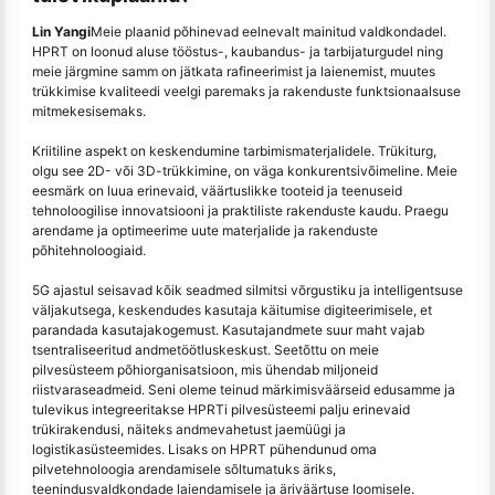
Lin Yangi
Meie plaanid põhinevad eelnevalt mainitud valdkondadel.
HPRT on loonud aluse tööstus-, kaubandus- ja tarbijaturgudel ning
meie järgmine samm on jätkata rafineerimist ja laienemist, muutes
trükkimise kvaliteedi veelgi paremaks ja rakenduste funktsionaalsuse
mitmekesisemaks.
Kriitiline aspekt on keskendumine tarbimismaterjalidele. Trükiturg,
olgu see 2D- või 3D-trükkimine, on väga konkurentsivõimeline. Meie
eesmärk on luua erinevaid, väärtuslikke tooteid ja teenuseid
tehnoloogilise innovatsiooni ja praktiliste rakenduste kaudu. Praegu
arendame ja optimeerime uute materjalide ja rakenduste
põhitehnoloogiaid.
5G ajastul seisavad kõik seadmed silmitsi võrgustiku ja intelligentsuse
väljakutsega, keskendudes kasutaja käitumise digiteerimisele, et
parandada kasutajakogemust. Kasutajandmete suur maht vajab
tsentraliseeritud andmetöötluskeskust. Seetõttu on meie
pilvesüsteem põhiorganisatsioon, mis ühendab miljoneid
riistvaraseadmeid. Seni oleme teinud märkimisväärseid edusamme ja
tulevikus integreeritakse HPRTi pilvesüsteemi palju erinevaid
trükirakendusi, näiteks andmevahetust jaemüügi ja
logistikasüsteemides. Lisaks on HPRT pühendunud oma
pilvetehnoloogia arendamisele sõltumatuks äriks,
teenindusvaldkondade laiendamisele ja äriväärtuse loomisele.