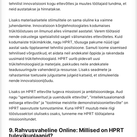
tehnilist innovatsiooni kogu ettevõttes ja muutes töötajaid tundma, et
neid austatakse ja hinnatakse.
Lisaks materiaalsetele stiimulitele on sama oluline ka vaimne
juhendamine. Innovatsioon kõrgtehnoloogiates kodumaises
trükitööstuses on ilmunud alles viimastel aastatel. Varem töötasid
nende oskustega spetsialistid sageli välismaistes ettevõtetes. Kuid
kodumaiste trükimärkide, nagu HPRT, tõusuga pakume nüüd igal
aastal sadu tipptasemel tehnilisi positsioone. Samuti loome sisemised
tehnilised võrgustikud, et aidata neil andekatel õppida ja rakendada
uusimaid trükitehnoloogiaid. HPRT uurib pidevalt uusi
trükitehnoloogiaid ja materjale, pakkudes neile andekatele
teadusuuringute vahendeid ja ressursse. Lisaks seadmete ja
rahastamise toetusele julgustame julgeid katseid, et stimuleerida
nende innovatsioonijõudu.
Lisaks on HPRT ettevõte tugeva missiooni ja ambitsioonidega. Aud
nagu "spetsialiseeritud ja uuenduslik ettevõte", "intellektuaalomandi
eelisega ettevõte" ja "tootmise meistrite demonstratsiooniettevõte" on
HPRT saavutuste tunnustamine. Kuna HPRT muutub meie riigi
tööstussektori oluliseks osaks, tunneme me HPRT töötajatena
missioonitundet.
9. Rahvusvaheline Online: Millised on HPRT
tulevikuplaanid?