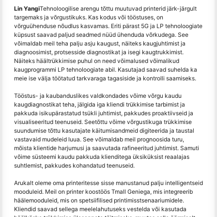
Lin Yangi
Tehnoloogilise arengu tõttu muutuvad printerid järk-järgult
targemaks ja võrgustikuks. Kas kodus või tööstuses, on
võrguühenduse nõudlus kasvamas. Eriti pärast 5G ja LP tehnoloogiate
küpsust saavad paljud seadmed nüüd ühenduda võrkudega. See
võimaldab meil teha palju asju kaugust, näiteks kaugjuhtimist ja
diagnoosimist, protsesside diagnostikat ja isegi kaugtrukkimist.
Näiteks häältrükkimise puhul on need võimalused võimalikud
kaugprogrammi LP tehnoloogiate abil. Kasutajad saavad suhelda ka
meie ise välja töötatud tarkvaraga tagasiside ja kontrolli saamiseks.
Tööstus- ja kaubanduslikes valdkondades võime võrgu kaudu
kaugdiagnostikat teha, jälgida iga kliendi trükkimise tarbimist ja
pakkuda isikupärastatud tsükli juhtimist, pakkudes proaktiivseid ja
visualiseeritud teenuseid. Seetõttu võime võrgustikuga trükkimise
suundumise tõttu kasutajate käitumisandmeid digiteerida ja taustal
vastavaid mudeleid luua. See võimaldab meil prognoosida turu,
mõista klientide harjumusi ja saavutada rafineeritud juhtimist. Samuti
võime süsteemi kaudu pakkuda klienditega üksiküksist reaalajas
suhtlemist, pakkudes kohandatud teenuseid.
Arukalt oleme oma printeritesse sisse manustanud palju intelligentseid
mooduleid. Meil on printer koostöös Tmall Geniega, mis integreerib
häälemooduleid, mis on spetsiifilised printimisstsenaariumidele.
Kliendid saavad sellega meelelahutuseks vestelda või kasutada