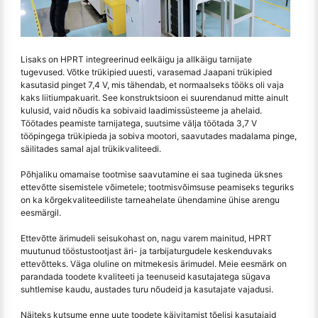
Lisaks on HPRT integreerinud eelkäigu ja allkäigu tarnijate
tugevused. Võtke trükipied uuesti, varasemad Jaapani trükipied
kasutasid pinget 7,4 V, mis tähendab, et normaalseks tööks oli vaja
kaks liitiumpakuarit. See konstruktsioon ei suurendanud mitte ainult
kulusid, vaid nõudis ka sobivaid laadimissüsteeme ja ahelaid.
Töötades peamiste tarnijatega, suutsime välja töötada 3,7 V
tööpingega trükipieda ja sobiva mootori, saavutades madalama pinge,
säilitades samal ajal trükikvaliteedi.
Põhjaliku omamaise tootmise saavutamine ei saa tugineda üksnes
ettevõtte sisemistele võimetele; tootmisvõimsuse peamiseks teguriks
on ka kõrgekvaliteediliste tarneahelate ühendamine ühise arengu
eesmärgil.
Ettevõtte ärimudeli seisukohast on, nagu varem mainitud, HPRT
muutunud tööstustootjast äri- ja tarbijaturgudele keskenduvaks
ettevõtteks. Väga oluline on mitmekesis ärimudel. Meie eesmärk on
parandada toodete kvaliteeti ja teenuseid kasutajatega sügava
suhtlemise kaudu, austades turu nõudeid ja kasutajate vajadusi.
Näiteks kutsume enne uute toodete käivitamist tõelisi kasutajaid