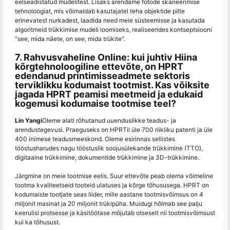
eelseadistatud mudelitest. Lisaks arendame fotode skaneerimise
tehnoloogiat, mis võimaldab kasutajatel teha objektide pilte
erinevatest nurkadest, laadida need meie süsteemisse ja kasutada
algoritmeid trükkimise mudeli loomiseks, realiseerides kontseptsiooni
"see, mida näete, on see, mida trükite".
7. Rahvusvaheline Online: kui juhtiv Hiina
kõrgtehnoloogiline ettevõte, on HPRT
edendanud printimisseadmete sektoris
terviklikku kodumaist tootmist. Kas võiksite
jagada HPRT peamisi meetmeid ja edukaid
kogemusi kodumaise tootmise teel?
Lin Yangi
Oleme alati rõhutanud uuenduslikke teadus- ja
arendustegevusi. Praeguseks on HPRTil üle 700 riikliku patenti ja üle
400 inimese teadusmeeskond. Oleme esirinnas sellistes
tööstusharudes nagu tööstuslik soojusülekande trükkimine (TTO),
digitaalne trükkimine, dokumentide trükkimine ja 3D-trükkimine.
Järgmine on meie tootmise eelis. Suur ettevõte peab olema võimeline
tootma kvaliteetseid tooteid ulatuses ja kõrge tõhususega. HPRT on
kodumaiste tootjate seas liider, mille aastane tootmisvõimsus on 4
miljonit masinat ja 20 miljonit trükipüha. Muidugi hõlmab see palju
keerulisi protsesse ja käsitöötase mõjutab otseselt nii tootmisvõimsust
kui ka tõhusust.