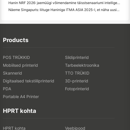
Hanin NRF 2026: jaemüügi võimendamine täisstsenaariumi intelligentsete trükilahendustega
Näeme Singapuris: liituge Haniniga ITMA ASIA 2025-l, et näha uusimat digitaaltrükitehnoloogiat
Products
POS TRÜKKID
Sildiprinterid
Mobiilsed printerid
Tarbeelektroonika
Skannerid
TTO TRÜKID
Digitaalsed tekstiiliprinterid
3D-printerid
PDA
Fotoprinterid
Portable A4 Printer
HPRT kohta
HPRT kohta
Veebipood