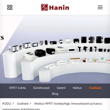
HPRT kohta
Sündmused
Galerii
Näitus
Uudised
Blog
KODU
Uudised
Vestlus HPRTi tootejuhiga: innovatsiooni ja kasvu
paljastamine trükitööstuses