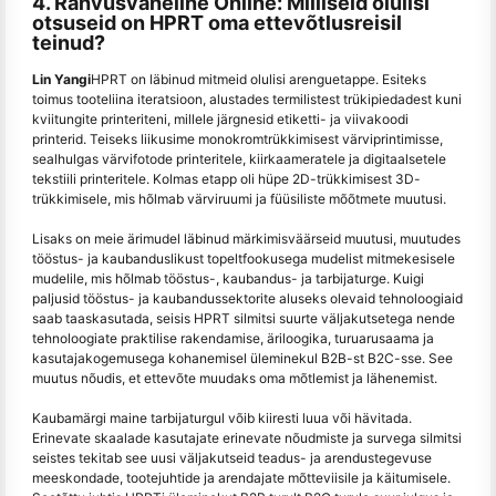
4. Rahvusvaheline Online: Milliseid olulisi
otsuseid on HPRT oma ettevõtlusreisil
teinud?
Lin Yangi
HPRT on läbinud mitmeid olulisi arenguetappe. Esiteks
toimus tooteliina iteratsioon, alustades termilistest trükipiedadest kuni
kviitungite printeriteni, millele järgnesid etiketti- ja viivakoodi
printerid. Teiseks liikusime monokromtrükkimisest värviprintimisse,
sealhulgas värvifotode printeritele, kiirkaameratele ja digitaalsetele
tekstiili printeritele. Kolmas etapp oli hüpe 2D-trükkimisest 3D-
trükkimisele, mis hõlmab värviruumi ja füüsiliste mõõtmete muutusi.
Lisaks on meie ärimudel läbinud märkimisväärseid muutusi, muutudes
tööstus- ja kaubanduslikust topeltfookusega mudelist mitmekesisele
mudelile, mis hõlmab tööstus-, kaubandus- ja tarbijaturge. Kuigi
paljusid tööstus- ja kaubandussektorite aluseks olevaid tehnoloogiaid
saab taaskasutada, seisis HPRT silmitsi suurte väljakutsetega nende
tehnoloogiate praktilise rakendamise, äriloogika, turuarusaama ja
kasutajakogemusega kohanemisel üleminekul B2B-st B2C-sse. See
muutus nõudis, et ettevõte muudaks oma mõtlemist ja lähenemist.
Kaubamärgi maine tarbijaturgul võib kiiresti luua või hävitada.
Erinevate skaalade kasutajate erinevate nõudmiste ja survega silmitsi
seistes tekitab see uusi väljakutseid teadus- ja arendustegevuse
meeskondade, tootejuhtide ja arendajate mõtteviisile ja käitumisele.