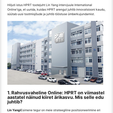
Hiljuti istus HPRT tootejuht Lin Yang intervjuule International
Online'iga, et uurida, kuidas HPRT arengut juhtib innovatsiooni kaudu,
süütab uusi tootmisjõude ja juhtib tööstuse ümberkujundamist.
1. Rahvusvaheline Online: HPRT on viimastel
aastatel näinud kiiret ärikasvu. Mis selle edu
juhtib?
Lin Yangi
Esimene tegur on meie strateegiline positsioneerimine eri