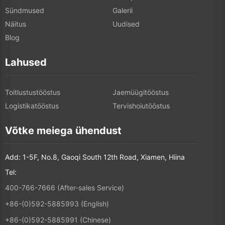
Sündmused
Galerii
Näitus
Uudised
Blog
Lahused
Toitlustustööstus
Jaemüügitööstus
Logistikatööstus
Tervishoiutööstus
Võtke meiega ühendust
Add: 1-5F, No.8, Gaoqi South 12th Road, Xiamen, Hiina
Tel:
400-766-7666 (After-sales Service)
+86-(0)592-5885993 (English)
+86-(0)592-5885991 (Chinese)