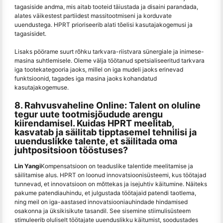
tagasiside andma, mis aitab tooteid täiustada ja disaini parandada,
alates väikestest partiidest massitootmiseni ja korduvate
uuendustega. HPRT prioriseerib alati tõelisi kasutajakogemusi ja
tagasisidet.
Lisaks pöörame suurt rõhku tarkvara-riistvara sünergiale ja inimese-
masina suhtlemisele. Oleme välja töötanud spetsialiseeritud tarkvara
iga tootekategooria jaoks, millel on iga mudeli jaoks erinevad
funktsioonid, tagades iga masina jaoks kohandatud
kasutajakogemuse.
8. Rahvusvaheline Online: Talent on oluline
tegur uute tootmisjõudude arengu
kiirendamisel. Kuidas HPRT meelitab,
kasvatab ja säilitab tipptasemel tehnilisi ja
uuenduslikke talente, et säilitada oma
juhtpositsioon tööstuses?
Lin Yangi
Kompensatsioon on teaduslike talentide meelitamise ja
säilitamise alus. HPRT on loonud innovatsioonisüsteemi, kus töötajad
tunnevad, et innovatsioon on mõttekas ja isejuhtiv käitumine. Näiteks
pakume patendiauhindu, et julgustada töötajaid patendi taotlema,
ning meil on iga-aastased innovatsiooniauhindade hindamised
osakonna ja üksikisikute tasandil. See sisemine stiimulisüsteem
stimuleerib oluliselt töötajate uuenduslikku käitumist, soodustades