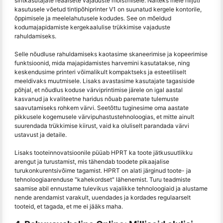
sihtkasutajate reaalsete vajaduste mõistmisele. Näiteks meie hiljuti
kasutusele võetud tintipõhiprinter V1 on suunatud kergele kontorile,
õppimisele ja meelelahutusele kodudes. See on mõeldud
kodumajapidamiste kergekaalulise trükkimise vajaduste
rahuldamiseks.
Selle nõudluse rahuldamiseks kaotasime skaneerimise ja kopeerimise
funktsioonid, mida majapidamistes harvemini kasutatakse, ning
keskendusime printeri võimalikult kompaktseks ja esteetiliselt
meeldivaks muutmisele. Lisaks avastasime kasutajate tagasiside
põhjal, et nõudlus koduse värviprintimise järele on igal aastal
kasvanud ja kvaliteetne haridus nõuab paremate tulemuste
saavutamiseks rohkem värvi. Seetõttu tuginesime oma aastate
pikkusele kogemusele värvipuhastustehnoloogias, et mitte ainult
suurendada trükkimise kiirust, vaid ka oluliselt parandada värvi
ustavust ja detaile.
Lisaks tooteinnovatsioonile püüab HPRT ka toote jätkusuutlikku
arengut ja turustamist, mis tähendab toodete pikaajalise
turukonkurentsivõime tagamist. HPRT on alati järginud toote- ja
tehnoloogiaarenduse "kahekordset" lähenemist. Turu teadmiste
saamise abil ennustame tulevikus vajalikke tehnoloogiaid ja alustame
nende arendamist varakult, uuendades ja kordades regulaarselt
tooteid, et tagada, et me ei jääks maha.