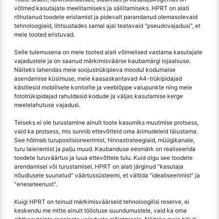
võtmed kasutajate meelitamiseks ja säilitamiseks. HPRT on alati
rõhutanud toodete eristamist ja pidevalt parandanud olemasolevaid
tehnoloogiaid, lihtsustades samal ajal teatavaid "pseudovajadusi", et
meie tooted eristuvad.
Selle tulemusena on meie tooted alati võimelised vastama kasutajate
vajadustele ja on saanud märkimisväärse kaubamärgi lojaalsuse.
Näiteks lahendas meie soojustrükipieva moodul kodumaise
asendamise küsimuse, meie kaasaskantavad A4-trükipidajad
käsitlesid mobiilsete kontorite ja veebiõppe valupunkte ning meie
fototrükipidajad rahuldasid kodude ja väljas kasutamise kerge
meelelahutuse vajadusi.
Teiseks ei ole turustamine ainult toote kasumiks muutmise protsess,
vaid ka protsess, mis sunnib ettevõtteid oma ärimudeleid täiustama.
See hõlmab turupositsioneerimist, hinnastrateegiaid, müügikanale,
turu laienemist ja palju muud. Kaubanduse eesmärk on realiseerida
toodete turuväärtus ja luua ettevõttele tulu. Kuid olgu see toodete
arendamisel või turustamisel, HPRT on alati järginud "kasutaja
nõudlusele suunatud" väärtussüsteemi, et vältida "idealiseerimist" ja
"eneseteenust".
Kuigi HPRT on teinud märkimisväärseid tehnoloogilisi reserve, ei
keskendu me mitte ainult tööstuse suundumustele, vaid ka oma