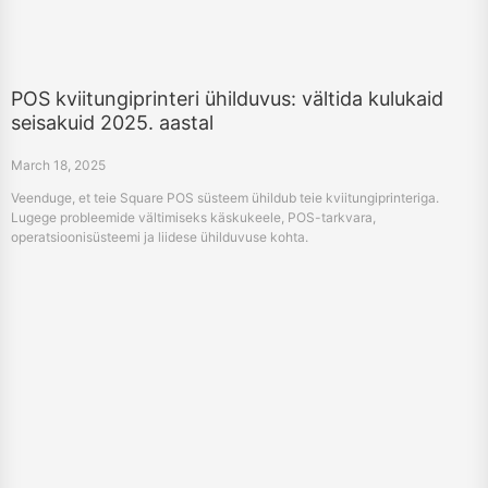
POS kviitungiprinteri ühilduvus: vältida kulukaid
seisakuid 2025. aastal
March 18, 2025
Veenduge, et teie Square POS süsteem ühildub teie kviitungiprinteriga.
Lugege probleemide vältimiseks käskukeele, POS-tarkvara,
operatsioonisüsteemi ja liidese ühilduvuse kohta.