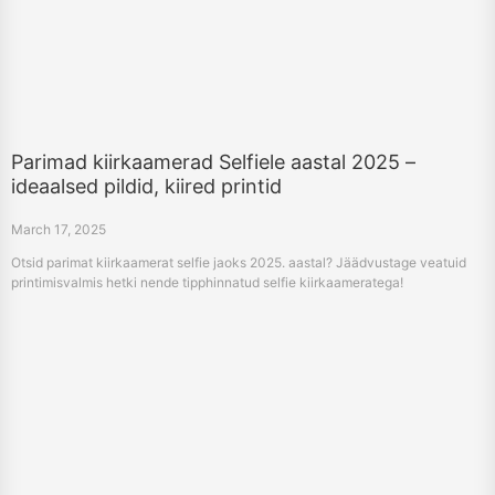
Parimad kiirkaamerad Selfiele aastal 2025 –
ideaalsed pildid, kiired printid
March 17, 2025
Otsid parimat kiirkaamerat selfie jaoks 2025. aastal? Jäädvustage veatuid
printimisvalmis hetki nende tipphinnatud selfie kiirkaameratega!