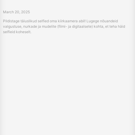
March 20, 2025
Pildistage täiuslikud selfied oma kiirkaamera abil! Lugege nõuandeid
valgustuse, nurkade ja mudelite (filmi- ja digitaalsete) kohta, et teha häid
selfieid koheselt.