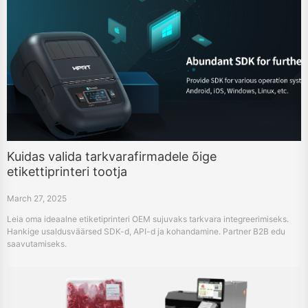
Kuidas valida tarkvarafirmadele õige
etikettiprinteri tootja
March 27, 2025
Leia oma ideaalne etiketiprinteri OEM sujuvaks tarkvara integreerimiseks.
Hankige usaldusväärsed SDK-d, API-d ja kohandamine. Partner B2B edu
saavutamiseks.