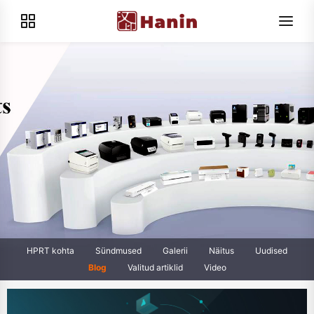
HPRT kohta
Sündmused
Galerii
Näitus
Uudised
Blog
Valitud artiklid
Video