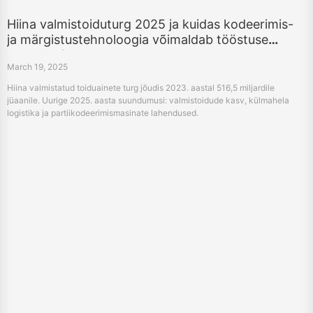
Hiina valmistoiduturg 2025 ja kuidas kodeerimis-
ja märgistustehnoloogia võimaldab tööstuse
uuendamist
March 19, 2025
Hiina valmistatud toiduainete turg jõudis 2023. aastal 516,5 miljardile
jüaanile. Uurige 2025. aasta suundumusi: valmistoidude kasv, külmahela
logistika ja partiikodeerimismasinate lahendused.