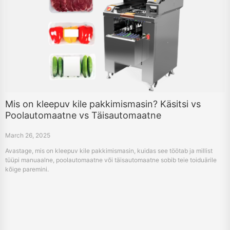
Mis on kleepuv kile pakkimismasin? Käsitsi vs
Poolautomaatne vs Täisautomaatne
March 26, 2025
Avastage, mis on kleepuv kile pakkimismasin, kuidas see töötab ja millist
tüüpi manuaalne, poolautomaatne või täisautomaatne sobib teie toiduärile
kõige paremini.