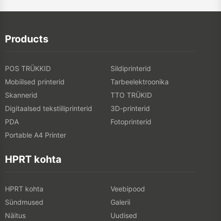
Products
POS TRÜKKID
Sildiprinterid
Mobiilsed printerid
Tarbeelektroonika
Skannerid
TTO TRÜKID
Digitaalsed tekstiiliprinterid
3D-printerid
PDA
Fotoprinterid
Portable A4 Printer
HPRT kohta
HPRT kohta
Veebipood
Sündmused
Galerii
Näitus
Uudised