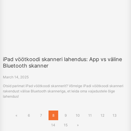
iPad vöötkoodi skanneri lahendus: App vs väline
Bluetooth skanner
March 14, 2025
Otsid parimat iPad vöötkoodi skannerit? Võrrelge iPadi vöötkoodi skanneri
rakendust välise Bluetooth skanneriga, et leida oma vajadustele õige
lahendus!
«
6
7
8
9
10
11
12
13
14
15
»