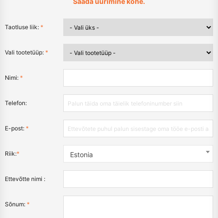
Saada uurimine kohe.
Taotluse liik:
*
Vali tootetüüp:
*
Nimi:
*
Telefon:
E-post:
*
Riik:
*
Estonia
Ettevõtte nimi :
Sõnum:
*