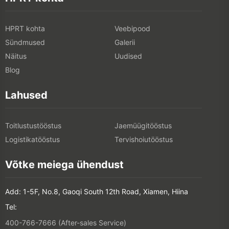
HPRT kohta
Veebipood
Sündmused
Galerii
Näitus
Uudised
Blog
Lahused
Toitlustustööstus
Jaemüügitööstus
Logistikatööstus
Tervishoiutööstus
Võtke meiega ühendust
Add: 1-5F, No.8, Gaoqi South 12th Road, Xiamen, Hiina
Tel:
400-766-7666 (After-sales Service)