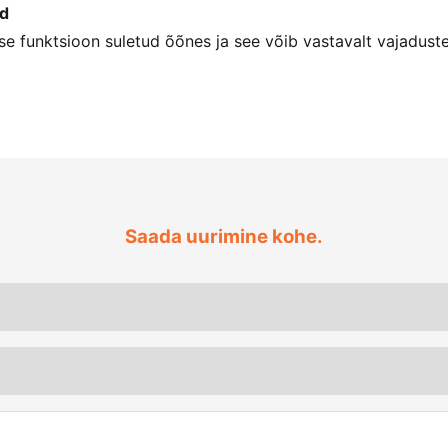
id
mise funktsioon suletud õõnes ja see võib vastavalt vajadust
Saada uurimine kohe.