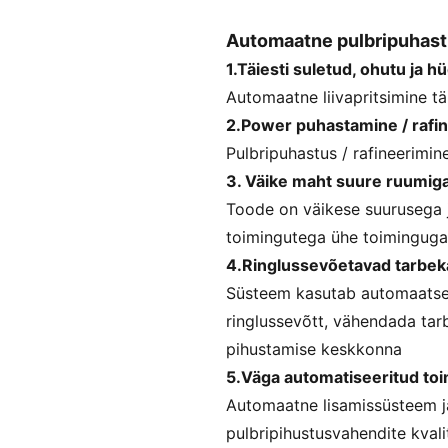
Automaatne pulbripuhas
1.Täiesti suletud, ohutu ja h
Automaatne liivapritsimine tä
2.Power puhastamine / rafi
Pulbripuhastus / rafineerimin
3. Väike maht suure ruumig
Toode on väikese suurusega j
toimingutega ühe toiminguga 
4.Ringlussevõetavad tarbe
Süsteem kasutab automaatset
ringlussevõtt, vähendada tar
pihustamise keskkonna
5.Väga automatiseeritud to
Automaatne lisamissüsteem j
pulbripihustusvahendite kvali