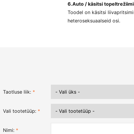
6.Auto / käsitsi topeltrežiim
Toodel on käsitsi liivapritsi
heteroseksuaalseid osi.
Taotluse liik:
*
Vali tootetüüp:
*
Nimi:
*