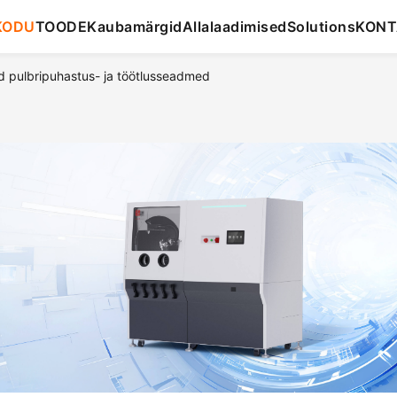
KODU
TOODE
Kaubamärgid
Allalaadimised
Solutions
KONT
pulbripuhastus- ja töötlusseadmed