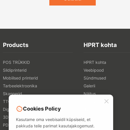
Products
HPRT kohta
POS TRÜKKID
HPRT kohta
Sildiprinterid
Veebipood
Mobiilsed printerid
Sündmused
Tarbeelektroonika
Galerii
Skannerid
Näitus
TTO TRÜKID
Uudised
Cookies Policy
Digitaalsed tekstiiliprinterid
Blog
3D-printerid
Kasutame oma veebisaidil küpsiseid, et
PDA
pakkuda teile parimat kasutajakogemust.