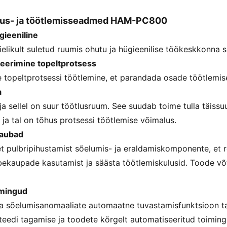
tus- ja töötlemisseadmed HAM-PC800
ügieeniline
ielikult suletud ruumis ohutu ja hügieenilise töökeskkonna 
neerimine topeltprotsess
e topeltprotsessi töötlemine, et parandada osade töötlemise
a
a sellel on suur töötlusruum. See suudab toime tulla täiss
ja tal on tõhus protsessi töötlemise võimalus.
kaubad
 pulbripihustamist sõelumis- ja eraldamiskomponente, et r
bekaupade kasutamist ja säästa töötlemiskulusid. Toode võt
imingud
a sõelumisanomaaliate automaatne tuvastamisfunktsioon 
teedi tagamise ja toodete kõrgelt automatiseeritud toiming