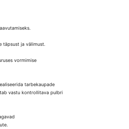
saavutamiseks.
 täpsust ja välimust.
uuruses vormimise
ealiseerida tarbekaupade
ab vastu kontrollitava pulbri
tagavad
ute.