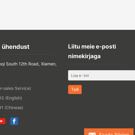
 ühendust
Liitu meie e-posti
nimekirjaga
oqi South 12th Road, Xiamen,
-sales Service)
 (English)
1 (Chinese)
Saada Päring