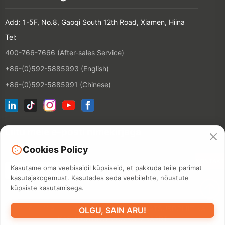
Add: 1-5F, No.8, Gaoqi South 12th Road, Xiamen, Hiina
Tel:
400-766-7666 (After-sales Service)
+86-(0)592-5885993 (English)
+86-(0)592-5885991 (Chinese)
Liitu meie e-posti nimekirjaga
Cookies Policy
KONTAKT
Kasutame oma veebisaidil küpsiseid, et pakkuda teile parimat
kasutajakogemust. Kasutades seda veebilehte, nõustute
küpsiste kasutamisega.
©2026 XIAMEN HANIN CO., LTD.
PRIVAATSUSPOLIITIKA
OLGU, SAIN ARU!
KASUTUSTINGIMUS
SAIDIKAART