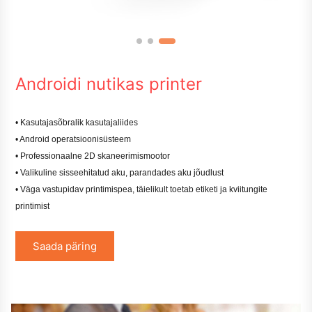
Androidi nutikas printer
• Kasutajasõbralik kasutajaliides
• Android operatsioonisüsteem
• Professionaalne 2D skaneerimismootor
• Valikuline sisseehitatud aku, parandades aku jõudlust
• Väga vastupidav printimispea, täielikult toetab etiketi ja kviitungite
printimist
Saada päring