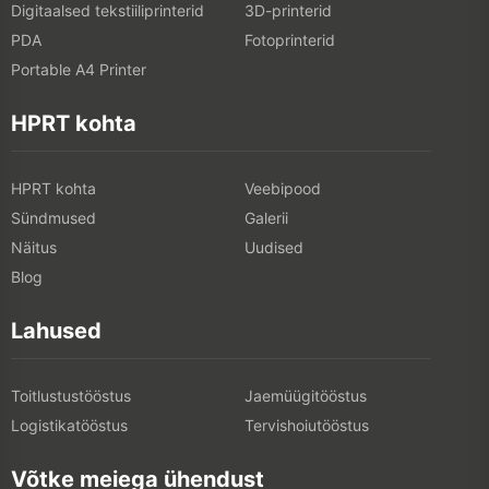
Digitaalsed tekstiiliprinterid
3D-printerid
PDA
Fotoprinterid
Portable A4 Printer
HPRT kohta
HPRT kohta
Veebipood
Sündmused
Galerii
Näitus
Uudised
Blog
Lahused
Toitlustustööstus
Jaemüügitööstus
Logistikatööstus
Tervishoiutööstus
Võtke meiega ühendust